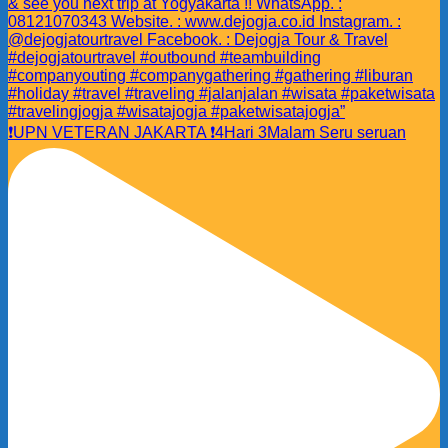
❗️UPN VETERAN JAKARTA ❗️4Hari 3Malam Seru seruan