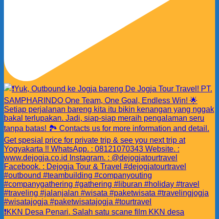
❗️KKN Desa Penari. Salah satu scane film KKN desa