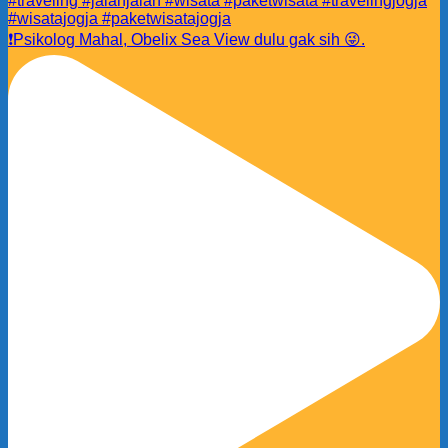
❗️Psikolog Mahal, Obelix Sea View dulu gak sih 😜.