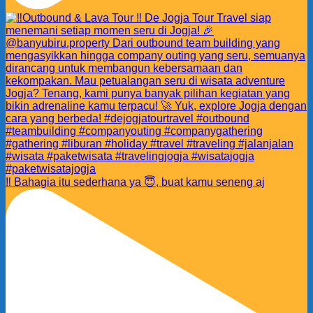
‼️ Bahagia itu sederhana ya 😇, buat kamu seneng aj