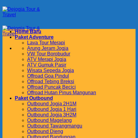
Skip
to
content
Home Baru
Paket Adventure
Lava Tour Merapi
Arung Jeram Jogja
VW Tour Borobudur
ATV Merapi Jogja
ATV Gumuk Pasir
Wisata Sepeda Jogja
Offroad Goa Pindul
Offroad Tebing Breksi
Offroad Puncak Becici
Offroad Hutan Pinus Mangunan
Paket Outbound
Outbound Jogja 2H1M
Outbound Jogja 1 Hari
Outbound Jogja 3H2M
Outbound Magelang
Outbound Tawangmangu
Outbound Dieng
Outbound Bandungan