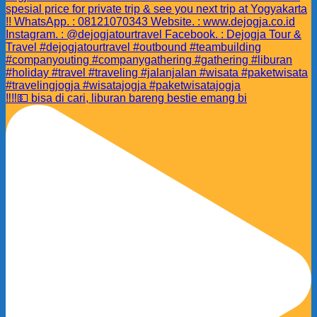
‼️‼️💵 bisa di cari, liburan bareng bestie emang bi