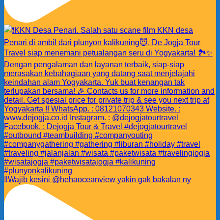
‼️Wajib kesini @hehaoceanview yakin gak bakalan ny