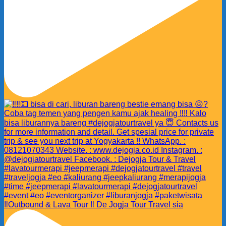
‼️Outbound & Lava Tour ‼️ De Jogja Tour Travel sia