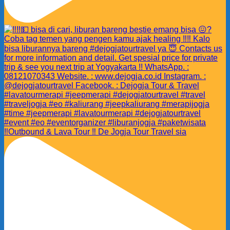
‼️Outbound & Lava Tour ‼️ De Jogja Tour Travel sia