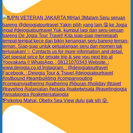
❗️Psikolog Mahal, Obelix Sea View dulu gak sih 😜.