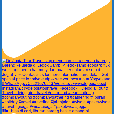
‼️‼️💵 bisa di cari, liburan bareng bestie emang bi