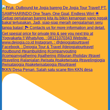
❗️KKN Desa Penari. Salah satu scane film KKN desa