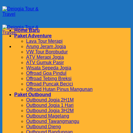
Skip
to
content
Home Baru
Paket Adventure
Lava Tour Merapi
Arung Jeram Jogja
VW Tour Borobudur
ATV Merapi Jogja
ATV Gumuk Pasir
Wisata Sepeda Jogja
Offroad Goa Pindul
Offroad Tebing Breksi
Offroad Puncak Becici
Offroad Hutan Pinus Mangunan
Paket Outbound
Outbound Jogja 2H1M
Outbound Jogja 1 Hari
Outbound Jogja 3H2M
Outbound Magelang
Outbound Tawangmangu
Outbound Dieng
Outbound Bandungan