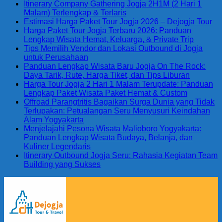
Itinerary Company Gathering Jogja 2H1M (2 Hari 1
Malam) Terlengkap & Terlaris
Estimasi Harga Paket Tour Jogja 2026 – Dejogja Tour
Harga Paket Tour Jogja Terbaru 2026: Panduan
Lengkap Wisata Hemat, Keluarga, & Private Trip
Tips Memilih Vendor dan Lokasi Outbound di Jogja
untuk Perusahaan
Panduan Lengkap Wisata Baru Jogja On The Rock:
Daya Tarik, Rute, Harga Tiket, dan Tips Liburan
Harga Tour Jogja 2 Hari 1 Malam Terupdate: Panduan
Lengkap Paket Wisata Paket Hemat & Custom
Offroad Parangtritis Bagaikan Surga Dunia yang Tidak
Terlupakan: Petualangan Seru Menyusuri Keindahan
Alam Yogyakarta
Menjelajahi Pesona Wisata Malioboro Yogyakarta:
Panduan Lengkap Wisata Budaya, Belanja, dan
Kuliner Legendaris
Itinerary Outbound Jogja Seru: Rahasia Kegiatan Team
Building yang Sukses