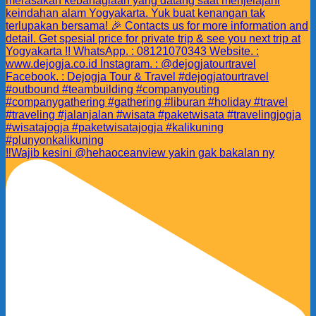
‼️Wajib kesini @hehaoceanview yakin gak bakalan ny