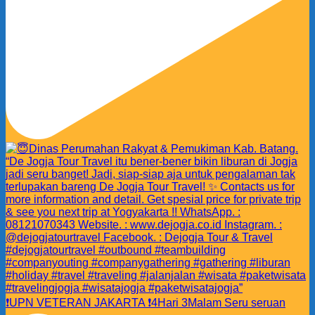
❗️UPN VETERAN JAKARTA ❗️4Hari 3Malam Seru seruan