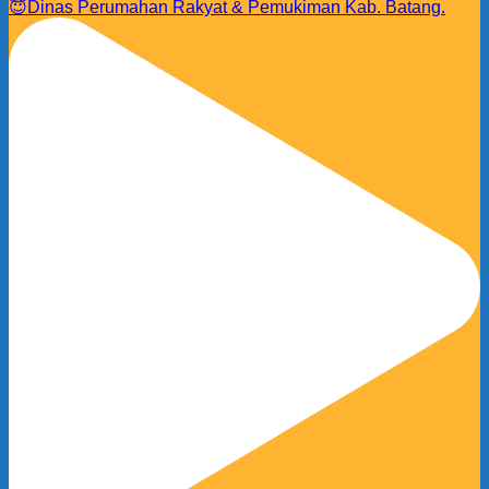
😇Dinas Perumahan Rakyat & Pemukiman Kab. Batang.