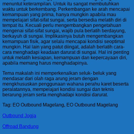
menuntut keterampilan. Untuk itu sangat membutuhkan
waktu untuk berkembang. Perkembangan ke arah mencapai
kemampuan yang prima, hanya mungkin apabila mau
mempelajari sifat-sifat sungai, serta bersedia melatih diri di
tempat itu. Kecuali perlu mengembangkan pengetahuan
mengenai sifat-sifat sungai, wajib pula berlatih berdayung,
berkayuh di sungai. Implikasinya butuh mengembangkan
kemampuan fisik, agar selalu mencapai kondisi seoptimal
mungkin. Hal lain yang patut diingat, adalah berlatih cara-
cara menghadapi keadaan darurat di sungai. Hal ini penting
untuk melatih kesiapan, kemampuan dan kepercayaan diri,
apabila memang harus menghadapinya.
Tema makalah ini memperkenalkan seluk- beluk yang
mendasar dari olah raga arung jeram dengan
mengkhususkan penggunaan wahana perahu karet beserta
peralatannya, mempelajari kondisi sungai dan teknis
berarung jeram serta menghadapi kondisi darurat.
Tag: EO Outbound Magelang, EO Outbound Magelang
Outbound Jogja
Offroad Bandung