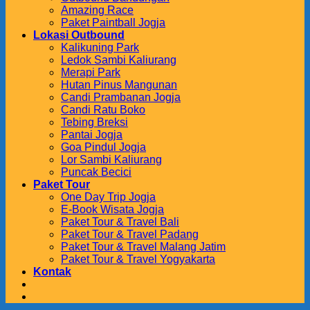
Amazing Race
Paket Paintball Jogja
Lokasi Outbound
Kalikuning Park
Ledok Sambi Kaliurang
Merapi Park
Hutan Pinus Mangunan
Candi Prambanan Jogja
Candi Ratu Boko
Tebing Breksi
Pantai Jogja
Goa Pindul Jogja
Lor Sambi Kaliurang
Puncak Becici
Paket Tour
One Day Trip Jogja
E-Book Wisata Jogja
Paket Tour & Travel Bali
Paket Tour & Travel Padang
Paket Tour & Travel Malang Jatim
Paket Tour & Travel Yogyakarta
Kontak