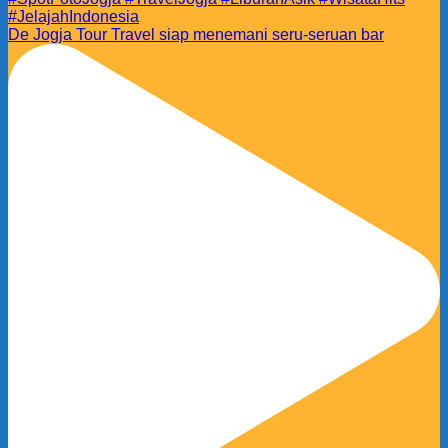
De Jogja Tour Travel siap menemani seru-seruan bar