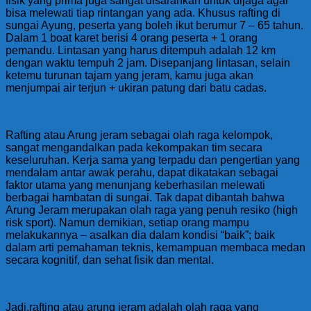
fisik yang prima juga sangat disarankan untuk dijaga agar
bisa melewati tiap rintangan yang ada. Khusus rafting di
sungai Ayung, peserta yang boleh ikut berumur 7 – 65 tahun.
Dalam 1 boat karet berisi 4 orang peserta + 1 orang
pemandu. Lintasan yang harus ditempuh adalah 12 km
dengan waktu tempuh 2 jam. Disepanjang lintasan, selain
ketemu turunan tajam yang jeram, kamu juga akan
menjumpai air terjun + ukiran patung dari batu cadas.
Rafting atau Arung jeram sebagai olah raga kelompok,
sangat mengandalkan pada kekompakan tim secara
keseluruhan. Kerja sama yang terpadu dan pengertian yang
mendalam antar awak perahu, dapat dikatakan sebagai
faktor utama yang menunjang keberhasilan melewati
berbagai hambatan di sungai. Tak dapat dibantah bahwa
Arung Jeram merupakan olah raga yang penuh resiko (high
risk sport). Namun demikian, setiap orang mampu
melakukannya – asalkan dia dalam kondisi “baik”; baik
dalam arti pemahaman teknis, kemampuan membaca medan
secara kognitif, dan sehat fisik dan mental.
Jadi,rafting atau arung jeram adalah olah raga yang