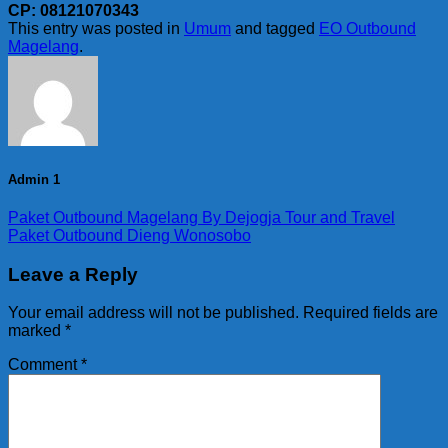
CP: 08121070343
This entry was posted in
Umum
and tagged
EO Outbound
Magelang
.
Admin 1
Paket Outbound Magelang By Dejogja Tour and Travel
Paket Outbound Dieng Wonosobo
Leave a Reply
Your email address will not be published.
Required fields are
marked
*
Comment
*