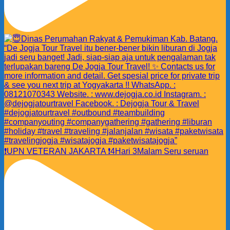
❗️UPN VETERAN JAKARTA ❗️4Hari 3Malam Seru seruan