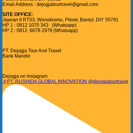
Email Address : dejogjatourtravel@gmail.com
SITE OFFICE:
Jejeran II RT03, Wonokromo, Pleret, Bantul, DIY 55791
HP 1 : 0812 1070 343 (Whatsapp)
HP 2 : 0812 6678 2979 (Whatsapp)
PT. Dejogja Tour And Travel
Bank Mandiri
Dejogja on Instagram
🎉PT. RUSHIDA GLOBAL INNOVATION @dejogjatourtravel