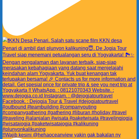
‼️Wajib kesini @hehaoceanview yakin gak bakalan ny