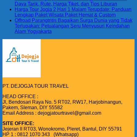
Daya Tarik, Rute, Harga Tiket, dan Tips Liburan
Harga Tour Jogja 2 Hari 1 Malam Terupdate: Panduan
Lengkap Paket Wisata Paket Hemat & Custom
Offroad Parangtritis Bagaikan Surga Dunia yang Tidak
Terlupakan: Petualangan Seru Menyusuri Keindahan
Alam Yogyakarta
PT. DEJOGJA TOUR TRAVEL
HEAD OFFICE :
Jl, Bendosari Raya No. 5 RT02, RW17, Harjobinangun,
Pakem, Sleman, DIY 55582
Email Address : dejogjatourtravel@gmail.com
SITE OFFICE:
Jejeran II RT03, Wonokromo, Pleret, Bantul, DIY 55791
HP 1 : 0812 1070 343 (Whatsapp)