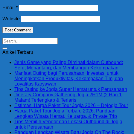
Email
*
Website
Artikel Terbaru
Jenis Game yang Paling Diminati dalam Outbound:
Seru, Menantang, dan Membangun Kekompakan
Manfaat Outing bagi Perusahaan: Investasi untuk
Meningkatkan Produktivitas, Kekompakan Tim, dan
Loyalitas Karyawan
Tips Outing ke Jogja Super Hemat untuk Perusahaan
Itinerary Company Gathering Jogja 2H1M (2 Hari 1
Malam) Terlengkap & Terlaris
Estimasi Harga Paket Tour Jogja 2026 – Dejogja Tour
Harga Paket Tour Jogja Terbaru 2026: Panduan
Lengkap Wisata Hemat, Keluarga, & Private Trip
Tips Memilih Vendor dan Lokasi Outbound di Jogja
untuk Perusahaan
Panduan Lengkap Wisata Baru Jogja On The Rock: