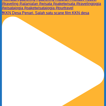
❗️KKN Desa Penari. Salah satu scane film KKN desa