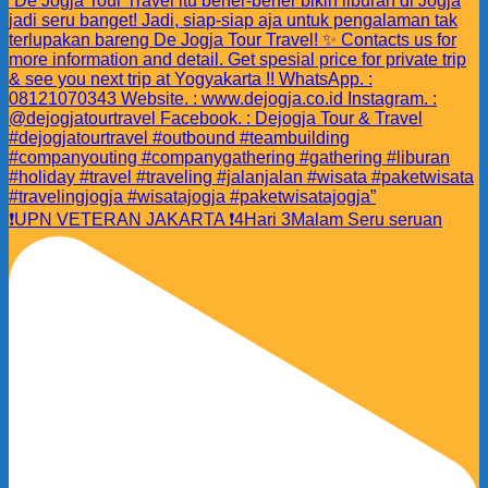
❗️UPN VETERAN JAKARTA ❗️4Hari 3Malam Seru seruan