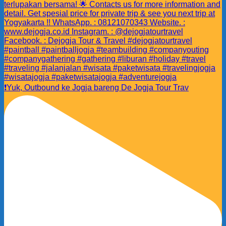
❗️Yuk, Outbound ke Jogja bareng De Jogja Tour Trav