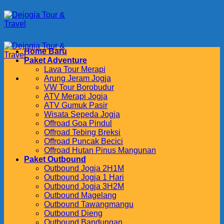
Skip
to
content
Home Baru
Paket Adventure
Lava Tour Merapi
Arung Jeram Jogja
VW Tour Borobudur
ATV Merapi Jogja
ATV Gumuk Pasir
Wisata Sepeda Jogja
Offroad Goa Pindul
Offroad Tebing Breksi
Offroad Puncak Becici
Offroad Hutan Pinus Mangunan
Paket Outbound
Outbound Jogja 2H1M
Outbound Jogja 1 Hari
Outbound Jogja 3H2M
Outbound Magelang
Outbound Tawangmangu
Outbound Dieng
Outbound Bandungan