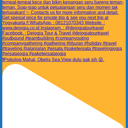
❗️Psikolog Mahal, Obelix Sea View dulu gak sih 😜.