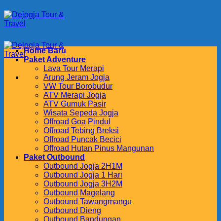
Skip
to
content
Home Baru
Paket Adventure
Lava Tour Merapi
Arung Jeram Jogja
VW Tour Borobudur
ATV Merapi Jogja
ATV Gumuk Pasir
Wisata Sepeda Jogja
Offroad Goa Pindul
Offroad Tebing Breksi
Offroad Puncak Becici
Offroad Hutan Pinus Mangunan
Paket Outbound
Outbound Jogja 2H1M
Outbound Jogja 1 Hari
Outbound Jogja 3H2M
Outbound Magelang
Outbound Tawangmangu
Outbound Dieng
Outbound Bandungan