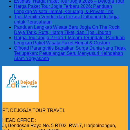
Estimasi Harga Paket Tour Jogja 2026 – Dejogja Tour
Harga Paket Tour Jogja Terbaru 2026: Panduan
Lengkap Wisata Hemat, Keluarga, & Private Trip
Tips Memilih Vendor dan Lokasi Outbound di Jogja
untuk Perusahaan
Panduan Lengkap Wisata Baru Jogja On The Rock:
Daya Tarik, Rute, Harga Tiket, dan Tips Liburan
Harga Tour Jogja 2 Hari 1 Malam Terupdate: Panduan
Lengkap Paket Wisata Paket Hemat & Custom
Offroad Parangtritis Bagaikan Surga Dunia yang Tidak
Terlupakan: Petualangan Seru Menyusuri Keindahan
Alam Yogyakarta
PT. DEJOGJA TOUR TRAVEL
HEAD OFFICE :
Jl, Bendosari Raya No. 5 RT02, RW17, Harjobinangun,