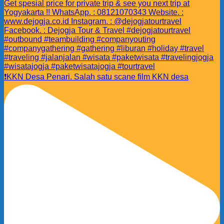
❗️KKN Desa Penari. Salah satu scane film KKN desa