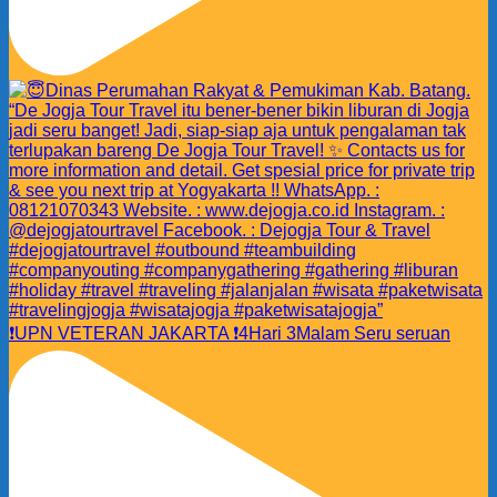
❗️UPN VETERAN JAKARTA ❗️4Hari 3Malam Seru seruan