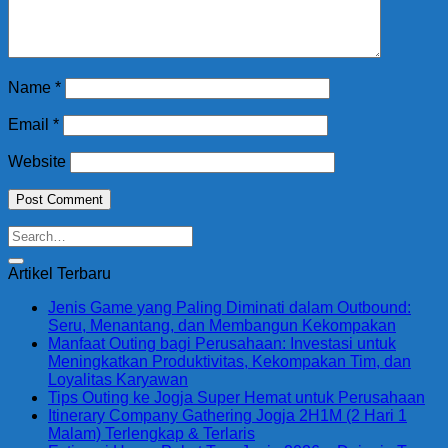
Name
*
Email
*
Website
Artikel Terbaru
Jenis Game yang Paling Diminati dalam Outbound:
Seru, Menantang, dan Membangun Kekompakan
Manfaat Outing bagi Perusahaan: Investasi untuk
Meningkatkan Produktivitas, Kekompakan Tim, dan
Loyalitas Karyawan
Tips Outing ke Jogja Super Hemat untuk Perusahaan
Itinerary Company Gathering Jogja 2H1M (2 Hari 1
Malam) Terlengkap & Terlaris