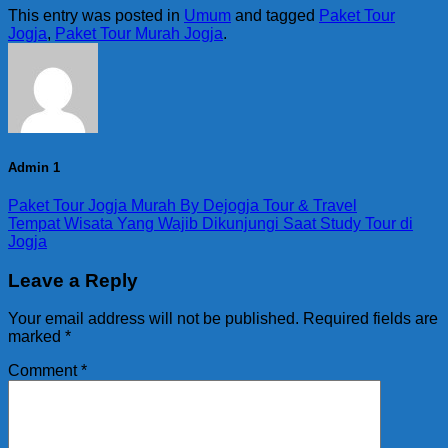
This entry was posted in
Umum
and tagged
Paket Tour
Jogja
,
Paket Tour Murah Jogja
.
Admin 1
Paket Tour Jogja Murah By Dejogja Tour & Travel
Tempat Wisata Yang Wajib Dikunjungi Saat Study Tour di
Jogja
Leave a Reply
Your email address will not be published.
Required fields are
marked
*
Comment
*