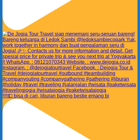
‼️‼️💵 bisa di cari, liburan bareng bestie emang bi