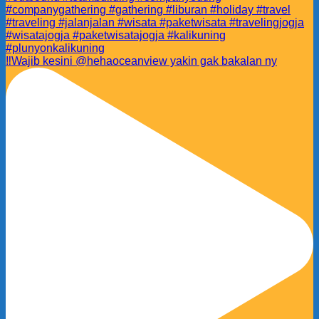
‼️Wajib kesini @hehaoceanview yakin gak bakalan ny