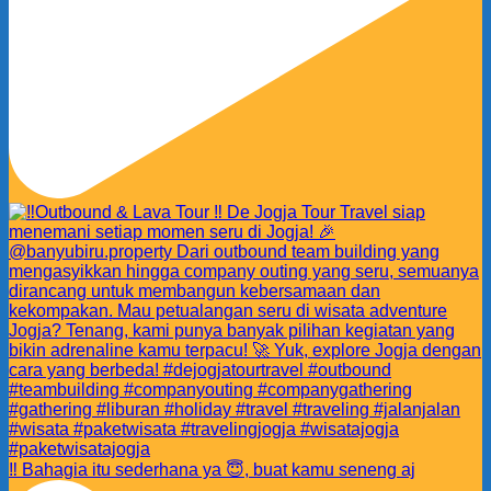
‼️ Bahagia itu sederhana ya 😇, buat kamu seneng aj