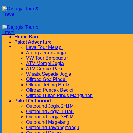
Skip
to
content
Home Baru
Paket Adventure
Lava Tour Merapi
Arung Jeram Jogja
VW Tour Borobudur
ATV Merapi Jogja
ATV Gumuk Pasir
Wisata Sepeda Jogja
Offroad Goa Pindul
Offroad Tebing Breksi
Offroad Puncak Becici
Offroad Hutan Pinus Mangunan
Paket Outbound
Outbound Jogja 2H1M
Outbound Jogja 1 Hari
Outbound Jogja 3H2M
Outbound Magelang
Outbound Tawangmangu
Outbound Dieng