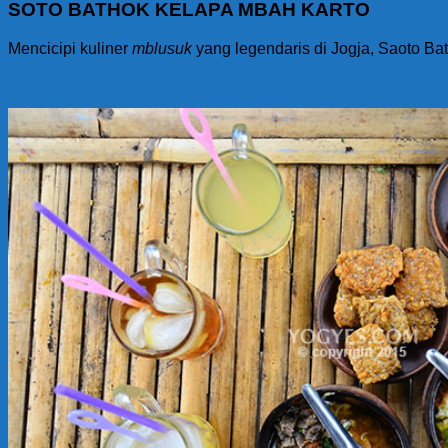
SOTO BATHOK KELAPA MBAH KARTO
Mencicipi kuliner
mblusuk
yang legendaris di Jogja, Saoto Ba