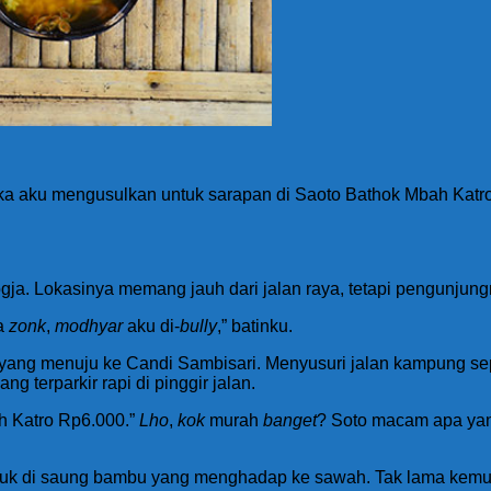
tika aku mengusulkan untuk sarapan di Saoto Bathok Mbah Kat
ogja. Lokasinya memang jauh dari jalan raya, tetapi pengunjung
ta
zonk
,
modhyar
aku di-
bully
,” batinku.
an yang menuju ke Candi Sambisari. Menyusuri jalan kampung sep
terparkir rapi di pinggir jalan.
h Katro Rp6.000.”
Lho
,
kok
murah
banget
? Soto macam apa yan
k di saung bambu yang menghadap ke sawah. Tak lama kemud