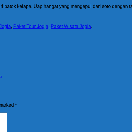
ari batok kelapa. Uap hangat yang mengepul dari soto dengan t
Jogja
,
Paket Tour Jogja
,
Paket Wisata Jogja
.
ja
 marked
*