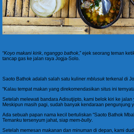
“
Koyo makani kirik
,
nganggo bathok
,” ejek seorang teman ke
tancap gas ke jalan raya Jogja-Solo.
Saoto Bathok adalah salah satu kuliner
mblusuk
terkenal di J
“Kalau tempat makan yang direkomendasikan situs ini ternya
Setelah melewati bandara Adisutjipto, kami belok kiri ke jal
Meskipun masih pagi, sudah banyak kendaraan pengunjung yang 
Ada sebuah papan nama kecil bertuliskan “Saoto Bathok Mba
Temanku tersenyum jahat, siap mem-
bully
.
Setelah memesan makanan dan minuman di depan, kami dudu