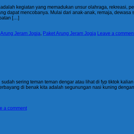
dalah kegiatan yang memadukan unsur olahraga, rekreasi, pe
rang dapat mencobanya. Mulai dari anak-anak, remaja, dewasa
batan […]
d
Arung Jeram Jogja
,
Paket Arung Jeram Jogja
Leave a commen
sering teman teman dengar atau lihat di fyp tiktok kalian 
 terbayang di benak kita adalah segunungan nasi kuning deng
e a comment