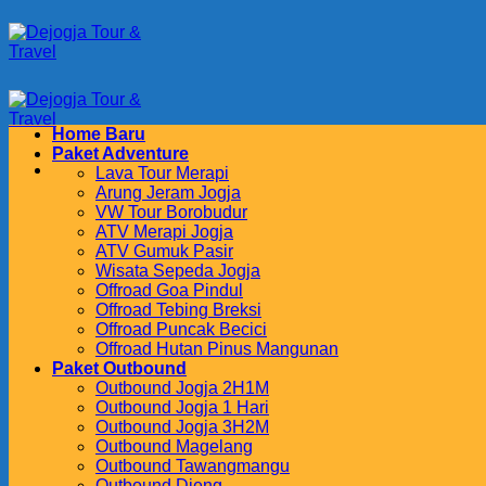
Skip
to
content
Home Baru
Paket Adventure
Lava Tour Merapi
Arung Jeram Jogja
VW Tour Borobudur
ATV Merapi Jogja
ATV Gumuk Pasir
Wisata Sepeda Jogja
Offroad Goa Pindul
Offroad Tebing Breksi
Offroad Puncak Becici
Offroad Hutan Pinus Mangunan
Paket Outbound
Outbound Jogja 2H1M
Outbound Jogja 1 Hari
Outbound Jogja 3H2M
Outbound Magelang
Outbound Tawangmangu
Outbound Dieng