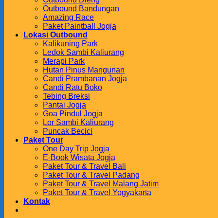
Outbound Bandungan
Amazing Race
Paket Paintball Jogja
Lokasi Outbound
Kalikuning Park
Ledok Sambi Kaliurang
Merapi Park
Hutan Pinus Mangunan
Candi Prambanan Jogja
Candi Ratu Boko
Tebing Breksi
Pantai Jogja
Goa Pindul Jogja
Lor Sambi Kaliurang
Puncak Becici
Paket Tour
One Day Trip Jogja
E-Book Wisata Jogja
Paket Tour & Travel Bali
Paket Tour & Travel Padang
Paket Tour & Travel Malang Jatim
Paket Tour & Travel Yogyakarta
Kontak