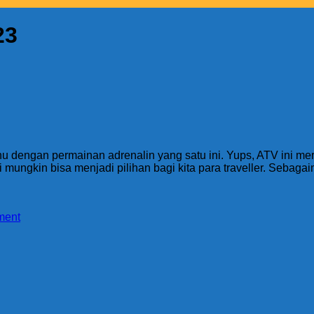
23
ngan permainan adrenalin yang satu ini. Yups, ATV ini meru
i mungkin bisa menjadi pilihan bagi kita para traveller. Seba
ment