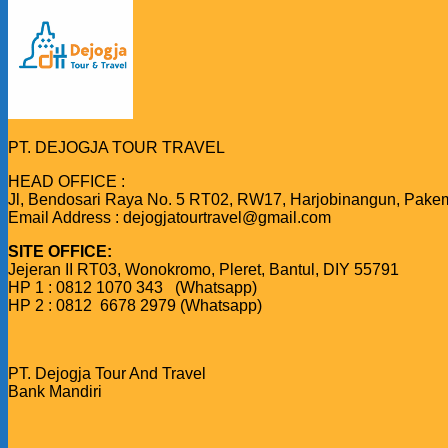
PT. DEJOGJA TOUR TRAVEL
HEAD OFFICE :
Jl, Bendosari Raya No. 5 RT02, RW17, Harjobinangun, Pake
Email Address : dejogjatourtravel@gmail.com
SITE OFFICE:
Jejeran II RT03, Wonokromo, Pleret, Bantul, DIY 55791
HP 1 : 0812 1070 343 (Whatsapp)
HP 2 : 0812 6678 2979 (Whatsapp)
PT. Dejogja Tour And Travel
Bank Mandiri