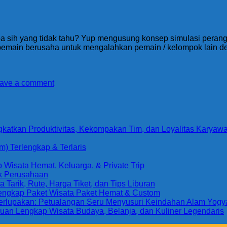
a sih yang tidak tahu? Yup mengusung konsep simulasi perang at
emain berusaha untuk mengalahkan pemain / kelompok lain deng
ave a comment
gkatkan Produktivitas, Kekompakan Tim, dan Loyalitas Karyaw
) Terlengkap & Terlaris
Wisata Hemat, Keluarga, & Private Trip
uk Perusahaan
arik, Rute, Harga Tiket, dan Tips Liburan
Lengkap Paket Wisata Paket Hemat & Custom
 Terlupakan: Petualangan Seru Menyusuri Keindahan Alam Yogy
uan Lengkap Wisata Budaya, Belanja, dan Kuliner Legendaris