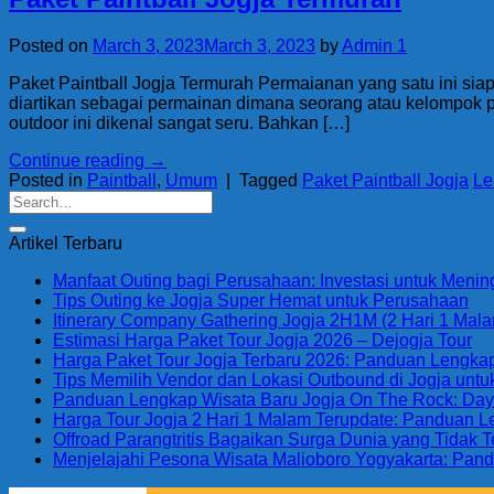
Posted on
March 3, 2023
March 3, 2023
by
Admin 1
Paket Paintball Jogja Termurah Permaianan yang satu ini siap
diartikan sebagai permainan dimana seorang atau kelompok p
outdoor ini dikenal sangat seru. Bahkan […]
Continue reading
→
Posted in
Paintball
,
Umum
|
Tagged
Paket Paintball Jogja
Le
Artikel Terbaru
Manfaat Outing bagi Perusahaan: Investasi untuk Menin
Tips Outing ke Jogja Super Hemat untuk Perusahaan
Itinerary Company Gathering Jogja 2H1M (2 Hari 1 Malam
Estimasi Harga Paket Tour Jogja 2026 – Dejogja Tour
Harga Paket Tour Jogja Terbaru 2026: Panduan Lengkap 
Tips Memilih Vendor dan Lokasi Outbound di Jogja unt
Panduan Lengkap Wisata Baru Jogja On The Rock: Daya T
Harga Tour Jogja 2 Hari 1 Malam Terupdate: Panduan 
Offroad Parangtritis Bagaikan Surga Dunia yang Tidak
Menjelajahi Pesona Wisata Malioboro Yogyakarta: Pand