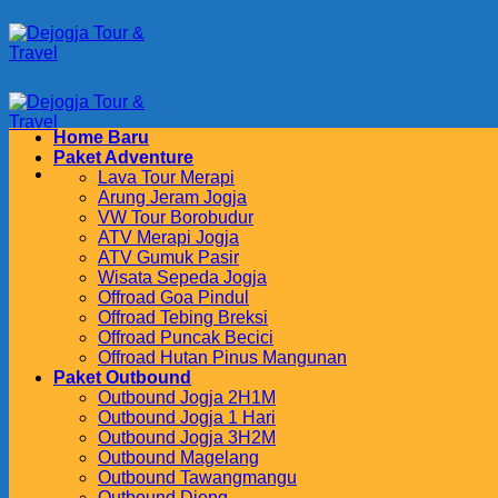
Skip
to
content
Home Baru
Paket Adventure
Lava Tour Merapi
Arung Jeram Jogja
VW Tour Borobudur
ATV Merapi Jogja
ATV Gumuk Pasir
Wisata Sepeda Jogja
Offroad Goa Pindul
Offroad Tebing Breksi
Offroad Puncak Becici
Offroad Hutan Pinus Mangunan
Paket Outbound
Outbound Jogja 2H1M
Outbound Jogja 1 Hari
Outbound Jogja 3H2M
Outbound Magelang
Outbound Tawangmangu
Outbound Dieng