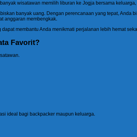
a banyak wisatawan memilih liburan ke Jogja bersama keluarg
habiskan banyak uang. Dengan perencanaan yang tepat, Anda bi
uat anggaran membengkak.
 dapat membantu Anda menikmati perjalanan lebih hemat seka
ta Favorit?
isatawan.
si ideal bagi backpacker maupun keluarga.