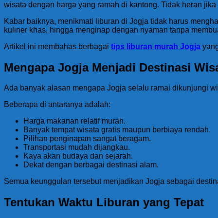
wisata dengan harga yang ramah di kantong. Tidak heran jik
Kabar baiknya, menikmati liburan di Jogja tidak harus meng
kuliner khas, hingga menginap dengan nyaman tanpa memb
Artikel ini membahas berbagai
tips liburan murah Jogja
yang
Mengapa Jogja Menjadi Destinasi Wisa
Ada banyak alasan mengapa Jogja selalu ramai dikunjungi w
Beberapa di antaranya adalah:
Harga makanan relatif murah.
Banyak tempat wisata gratis maupun berbiaya rendah.
Pilihan penginapan sangat beragam.
Transportasi mudah dijangkau.
Kaya akan budaya dan sejarah.
Dekat dengan berbagai destinasi alam.
Semua keunggulan tersebut menjadikan Jogja sebagai destina
Tentukan Waktu Liburan yang Tepat