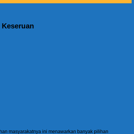
 Keseruan
amahan masyarakatnya ini menawarkan banyak pilihan