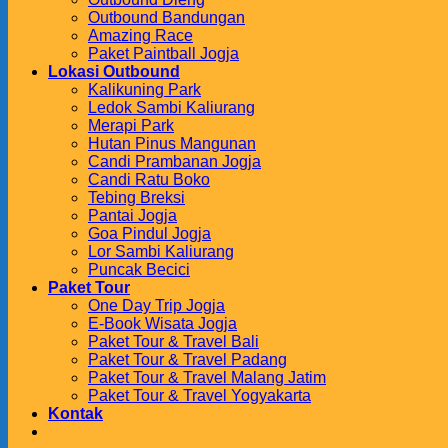
Outbound Bandungan
Amazing Race
Paket Paintball Jogja
Lokasi Outbound
Kalikuning Park
Ledok Sambi Kaliurang
Merapi Park
Hutan Pinus Mangunan
Candi Prambanan Jogja
Candi Ratu Boko
Tebing Breksi
Pantai Jogja
Goa Pindul Jogja
Lor Sambi Kaliurang
Puncak Becici
Paket Tour
One Day Trip Jogja
E-Book Wisata Jogja
Paket Tour & Travel Bali
Paket Tour & Travel Padang
Paket Tour & Travel Malang Jatim
Paket Tour & Travel Yogyakarta
Kontak