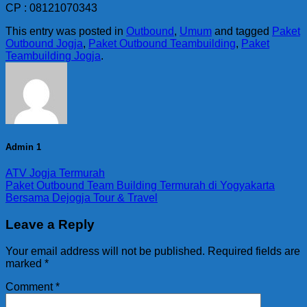
CP : 08121070343
This entry was posted in
Outbound
,
Umum
and tagged
Paket
Outbound Jogja
,
Paket Outbound Teambuilding
,
Paket
Teambuilding Jogja
.
Admin 1
ATV Jogja Termurah
Paket Outbound Team Building Termurah di Yogyakarta
Bersama Dejogja Tour & Travel
Leave a Reply
Your email address will not be published.
Required fields are
marked
*
Comment
*