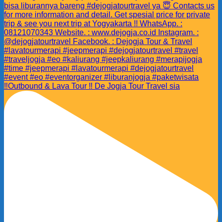
‼️Outbound & Lava Tour ‼️ De Jogja Tour Travel sia