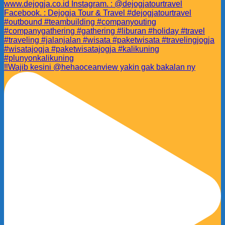
‼️Wajib kesini @hehaoceanview yakin gak bakalan ny