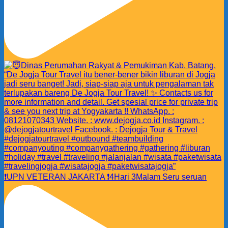
❗️UPN VETERAN JAKARTA ❗️4Hari 3Malam Seru seruan