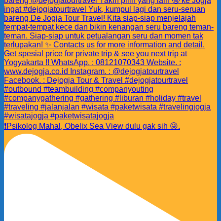
❗️Psikolog Mahal, Obelix Sea View dulu gak sih 😜.