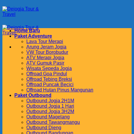
Skip
to
content
Home Baru
Paket Adventure
Lava Tour Merapi
Arung Jeram Jogja
VW Tour Borobudur
ATV Merapi Jogja
ATV Gumuk Pasir
Wisata Sepeda Jogja
Offroad Goa Pindul
Offroad Tebing Breksi
Offroad Puncak Becici
Offroad Hutan Pinus Mangunan
Paket Outbound
Outbound Jogja 2H1M
Outbound Jogja 1 Hari
Outbound Jogja 3H2M
Outbound Magelang
Outbound Tawangmangu
Outbound Dieng
Outbound Bandungan