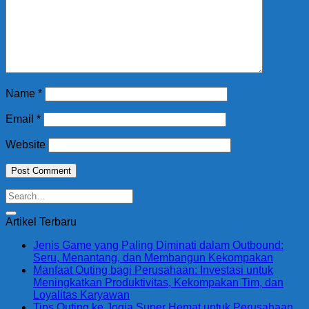
Name
*
Email
*
Website
Artikel Terbaru
Jenis Game yang Paling Diminati dalam Outbound:
Seru, Menantang, dan Membangun Kekompakan
Manfaat Outing bagi Perusahaan: Investasi untuk
Meningkatkan Produktivitas, Kekompakan Tim, dan
Loyalitas Karyawan
Tips Outing ke Jogja Super Hemat untuk Perusahaan