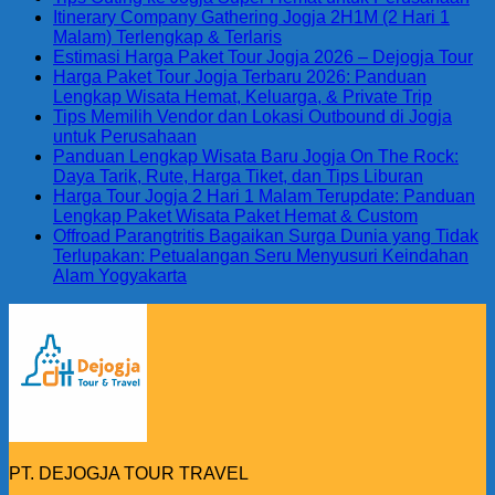
Itinerary Company Gathering Jogja 2H1M (2 Hari 1
Malam) Terlengkap & Terlaris
Estimasi Harga Paket Tour Jogja 2026 – Dejogja Tour
Harga Paket Tour Jogja Terbaru 2026: Panduan
Lengkap Wisata Hemat, Keluarga, & Private Trip
Tips Memilih Vendor dan Lokasi Outbound di Jogja
untuk Perusahaan
Panduan Lengkap Wisata Baru Jogja On The Rock:
Daya Tarik, Rute, Harga Tiket, dan Tips Liburan
Harga Tour Jogja 2 Hari 1 Malam Terupdate: Panduan
Lengkap Paket Wisata Paket Hemat & Custom
Offroad Parangtritis Bagaikan Surga Dunia yang Tidak
Terlupakan: Petualangan Seru Menyusuri Keindahan
Alam Yogyakarta
PT. DEJOGJA TOUR TRAVEL