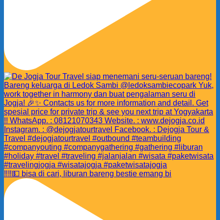
‼️‼️💵 bisa di cari, liburan bareng bestie emang bi