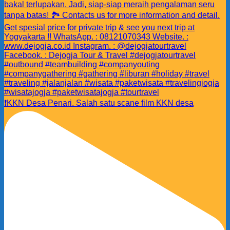
❗️KKN Desa Penari. Salah satu scane film KKN desa