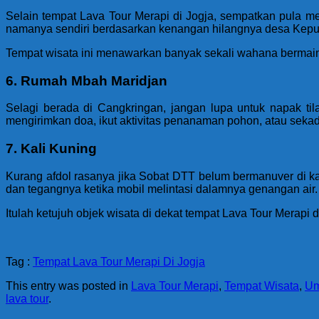
Selain tempat Lava Tour Merapi di Jogja, sempatkan pula m
namanya sendiri berdasarkan kenangan hilangnya desa Kepuh
Tempat wisata ini menawarkan banyak sekali wahana bermain d
6. Rumah Mbah Maridjan
Selagi berada di Cangkringan, jangan lupa untuk napak ti
mengirimkan doa, ikut aktivitas penanaman pohon, atau sekada
7. Kali Kuning
Kurang afdol rasanya jika Sobat DTT belum bermanuver di ka
dan tegangnya ketika mobil melintasi dalamnya genangan air.
Itulah ketujuh objek wisata di dekat tempat Lava Tour Mera
Tag :
Tempat Lava Tour Merapi Di Jogja
This entry was posted in
Lava Tour Merapi
,
Tempat Wisata
,
U
lava tour
.