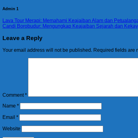
Admin 1
Lava Tour Merapi: Memahami Keajaiban Alam dan Petualanga
Candi Borobudur: Mengungkap Keajaiban Sejarah dan Keka
Leave a Reply
Your email address will not be published.
Required fields are
Comment
*
Name
*
Email
*
Website