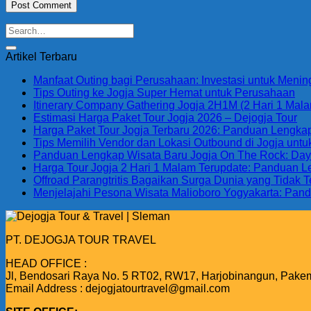
Artikel Terbaru
Manfaat Outing bagi Perusahaan: Investasi untuk Menin
Tips Outing ke Jogja Super Hemat untuk Perusahaan
Itinerary Company Gathering Jogja 2H1M (2 Hari 1 Malam
Estimasi Harga Paket Tour Jogja 2026 – Dejogja Tour
Harga Paket Tour Jogja Terbaru 2026: Panduan Lengkap 
Tips Memilih Vendor dan Lokasi Outbound di Jogja unt
Panduan Lengkap Wisata Baru Jogja On The Rock: Daya T
Harga Tour Jogja 2 Hari 1 Malam Terupdate: Panduan 
Offroad Parangtritis Bagaikan Surga Dunia yang Tidak
Menjelajahi Pesona Wisata Malioboro Yogyakarta: Pand
PT. DEJOGJA TOUR TRAVEL
HEAD OFFICE :
Jl, Bendosari Raya No. 5 RT02, RW17, Harjobinangun, Pake
Email Address : dejogjatourtravel@gmail.com