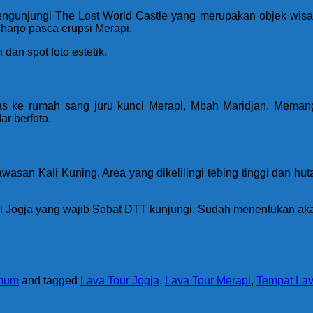
engunjungi The Lost World Castle yang merupakan objek wisa
arjo pasca erupsi Merapi.
an spot foto estetik.
las ke rumah sang juru kunci Merapi, Mbah Maridjan. Meman
r berfoto.
wasan Kali Kuning. Area yang dikelilingi tebing tinggi dan h
pi di Jogja yang wajib Sobat DTT kunjungi. Sudah menentukan 
mum
and tagged
Lava Tour Jogja
,
Lava Tour Merapi
,
Tempat Lav