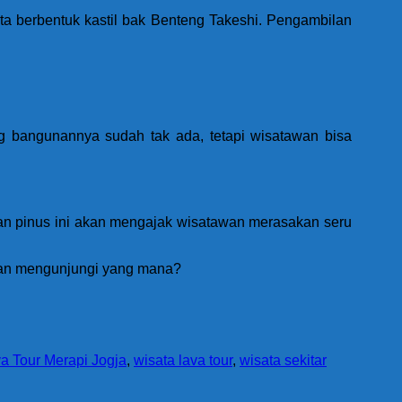
ta berbentuk kastil bak Benteng Takeshi. Pengambilan
g bangunannya sudah tak ada, tetapi wisatawan bisa
utan pinus ini akan mengajak wisatawan merasakan seru
akan mengunjungi yang mana?
a Tour Merapi Jogja
,
wisata lava tour
,
wisata sekitar