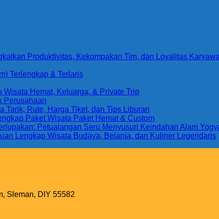
gkatkan Produktivitas, Kekompakan Tim, dan Loyalitas Karyaw
) Terlengkap & Terlaris
Wisata Hemat, Keluarga, & Private Trip
uk Perusahaan
arik, Rute, Harga Tiket, dan Tips Liburan
Lengkap Paket Wisata Paket Hemat & Custom
 Terlupakan: Petualangan Seru Menyusuri Keindahan Alam Yogy
uan Lengkap Wisata Budaya, Belanja, dan Kuliner Legendaris
m, Sleman, DIY 55582