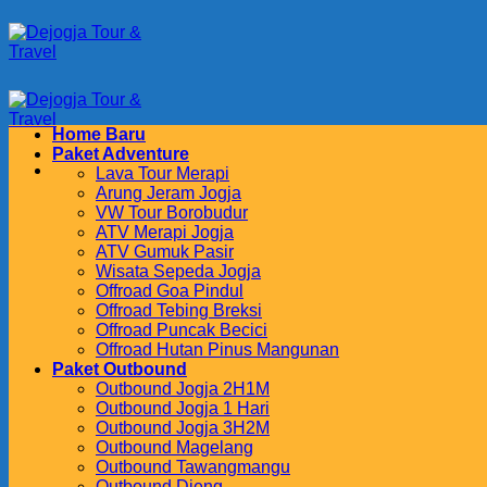
Skip
to
content
Home Baru
Paket Adventure
Lava Tour Merapi
Arung Jeram Jogja
VW Tour Borobudur
ATV Merapi Jogja
ATV Gumuk Pasir
Wisata Sepeda Jogja
Offroad Goa Pindul
Offroad Tebing Breksi
Offroad Puncak Becici
Offroad Hutan Pinus Mangunan
Paket Outbound
Outbound Jogja 2H1M
Outbound Jogja 1 Hari
Outbound Jogja 3H2M
Outbound Magelang
Outbound Tawangmangu
Outbound Dieng