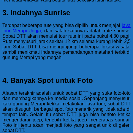
3. Indahnya Sunrise
Terdapat beberapa rute yang bisa dipilih untuk menjajal
lava
tour Merapi Jogja
, dan salah satunya adalah rute sunrise.
Sobat DTT akan memulai tour rute ini pada pukul 4.30 pagi.
Rute menyusuri jarak sekitar 12 km selama kurang lebih 2,5
jam. Sobat DTT bisa mengunjungi beberapa lokasi wisata,
sambil menikmati indahnya pemandangan matahari terbit di
gunung Merapi yang megah.
4. Banyak Spot untuk Foto
Alasan terakhir adalah untuk sobat DTT yang suka foto-foto
dan membagikannya ke media sosial. Sepanjang menyusuri
kaki gunung Merapi ketika melakukan lava tour, sobat DTT
akan disuguhi berbagai spot foto menarik yang tidak ada di
tempat lain. Selain itu sobat DTT juga bisa berfoto ketika
mengendarai jeep, terlebih ketika jeep menerabas sungai.
Foto ini tentu akan menjadi foto yang sangat unik di galeri
sobat DTT.