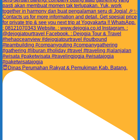
😇Dinas Perumahan Rakyat & Pemukiman Kab. Batang.