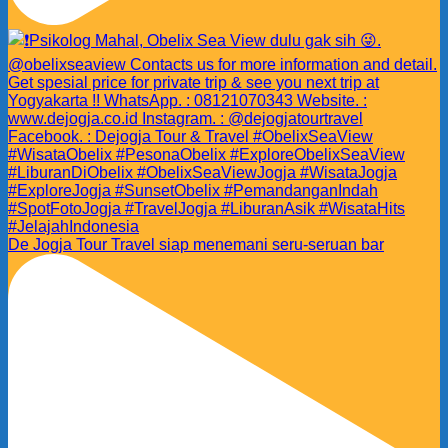
De Jogja Tour Travel siap menemani seru-seruan bar