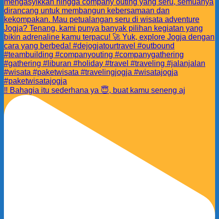
‼️ Bahagia itu sederhana ya 😇, buat kamu seneng aj