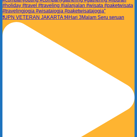
❗️UPN VETERAN JAKARTA ❗️4Hari 3Malam Seru seruan