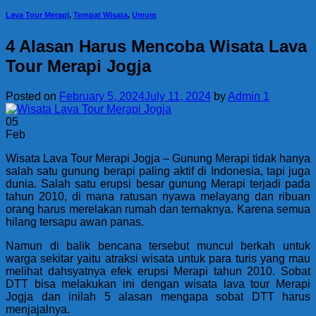
Lava Tour Merapi
,
Tempat Wisata
,
Umum
4 Alasan Harus Mencoba Wisata Lava
Tour Merapi Jogja
Posted on
February 5, 2024
July 11, 2024
by
Admin 1
05
Feb
Wisata Lava Tour Merapi Jogja – Gunung Merapi tidak hanya
salah satu gunung berapi paling aktif di Indonesia, tapi juga
dunia. Salah satu erupsi besar gunung Merapi terjadi pada
tahun 2010, di mana ratusan nyawa melayang dan ribuan
orang harus merelakan rumah dan ternaknya. Karena semua
hilang tersapu awan panas.
Namun di balik bencana tersebut muncul berkah untuk
warga sekitar yaitu atraksi wisata untuk para turis yang mau
melihat dahsyatnya efek erupsi Merapi tahun 2010. Sobat
DTT bisa melakukan ini dengan wisata lava tour Merapi
Jogja dan inilah 5 alasan mengapa sobat DTT harus
menjajalnya.