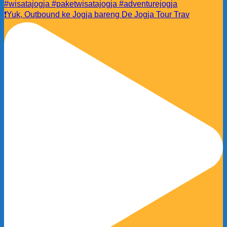
❗️Yuk, Outbound ke Jogja bareng De Jogja Tour Trav