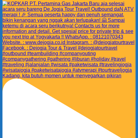
Kadang, kita butuh momen untuk menyegarkan pikiran