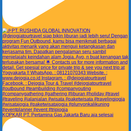
KOPKAR PT. Pertamina Gas Jakarta Baru aja selesai