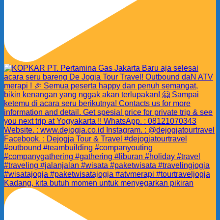
Kadang, kita butuh momen untuk menyegarkan pikiran