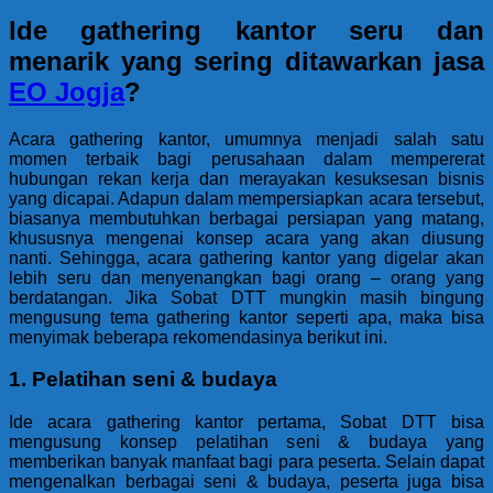
Ide gathering kantor seru dan
menarik yang sering ditawarkan jasa
EO Jogja
?
Acara gathering kantor, umumnya menjadi salah satu
momen terbaik bagi perusahaan dalam mempererat
hubungan rekan kerja dan merayakan kesuksesan bisnis
yang dicapai. Adapun dalam mempersiapkan acara tersebut,
biasanya membutuhkan berbagai persiapan yang matang,
khususnya mengenai konsep acara yang akan diusung
nanti. Sehingga, acara gathering kantor yang digelar akan
lebih seru dan menyenangkan bagi orang – orang yang
berdatangan. Jika Sobat DTT mungkin masih bingung
mengusung tema gathering kantor seperti apa, maka bisa
menyimak beberapa rekomendasinya berikut ini.
1. Pelatihan seni & budaya
Ide acara gathering kantor pertama, Sobat DTT bisa
mengusung konsep pelatihan seni & budaya yang
memberikan banyak manfaat bagi para peserta. Selain dapat
mengenalkan berbagai seni & budaya, peserta juga bisa