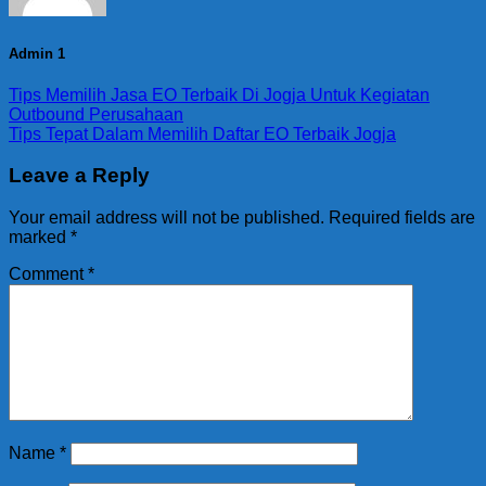
Admin 1
Tips Memilih Jasa EO Terbaik Di Jogja Untuk Kegiatan
Outbound Perusahaan
Tips Tepat Dalam Memilih Daftar EO Terbaik Jogja
Leave a Reply
Your email address will not be published.
Required fields are
marked
*
Comment
*
Name
*