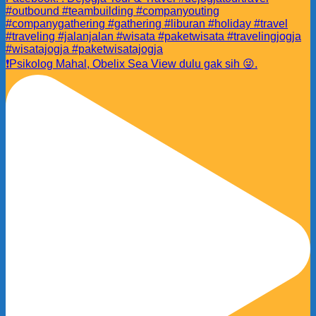
❗️Psikolog Mahal, Obelix Sea View dulu gak sih 😜.