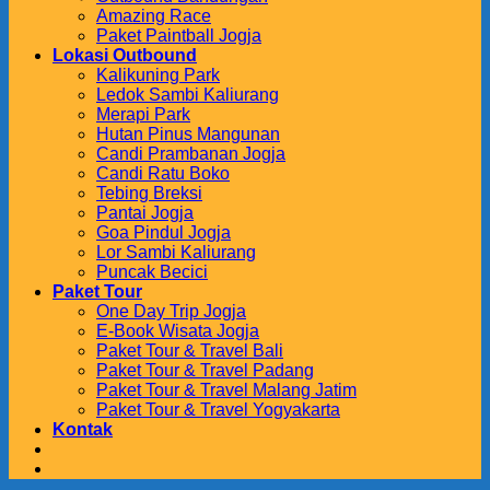
Amazing Race
Paket Paintball Jogja
Lokasi Outbound
Kalikuning Park
Ledok Sambi Kaliurang
Merapi Park
Hutan Pinus Mangunan
Candi Prambanan Jogja
Candi Ratu Boko
Tebing Breksi
Pantai Jogja
Goa Pindul Jogja
Lor Sambi Kaliurang
Puncak Becici
Paket Tour
One Day Trip Jogja
E-Book Wisata Jogja
Paket Tour & Travel Bali
Paket Tour & Travel Padang
Paket Tour & Travel Malang Jatim
Paket Tour & Travel Yogyakarta
Kontak