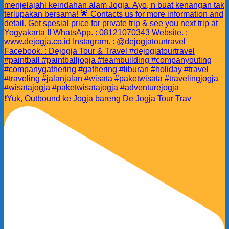
❗️Yuk, Outbound ke Jogja bareng De Jogja Tour Trav