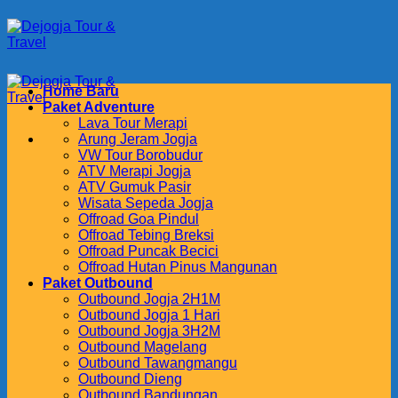
Skip
to
content
Home Baru
Paket Adventure
Lava Tour Merapi
Arung Jeram Jogja
VW Tour Borobudur
ATV Merapi Jogja
ATV Gumuk Pasir
Wisata Sepeda Jogja
Offroad Goa Pindul
Offroad Tebing Breksi
Offroad Puncak Becici
Offroad Hutan Pinus Mangunan
Paket Outbound
Outbound Jogja 2H1M
Outbound Jogja 1 Hari
Outbound Jogja 3H2M
Outbound Magelang
Outbound Tawangmangu
Outbound Dieng
Outbound Bandungan