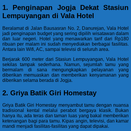
1. Penginapan Jogja Dekat Stasiun
Lempuyangan di Vala Hotel
Beralamat di Jalan Bausasran No. 2, Danurejan, Vala Hotel
jadi penginapan budget yang sering dipilih wisatawan dalam
dan luar negeri. Hotel yang menawarkan tarif dari Rp180
ribuan per malam ini sudah menyediakan berbagai fasilitas.
Antara lain Wifi, AC, sampai televisi di seluruh area.
Berjarak 600 meter dari Stasiun Lempuyangan, Vala Hotel
sekilas tampak sederhana. Namun, sejumlah tamu yang
bermalam di sana mengungkapkan pelayanan yang
diberikan memuaskan dan memberikan kenyamanan yang
diberikan selama berada di Jogja.
2. Griya Batik Giri Homestay
Griya Batik Giri Homestay menyambut tamu dengan nuansa
tradisional kental melalui perabot bergaya klasik. Bukan
hanya itu, ada teras dan taman luas yang bakal memberikan
ketenangan bagi para tamu. Kipas angin, televisi, dan kamar
mandi menjadi fasilitas-fasilitas yang dapat dipakai.