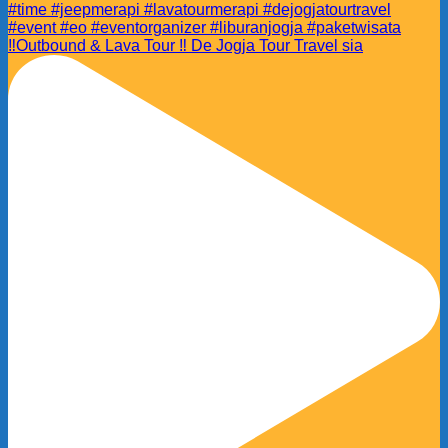
‼️Outbound & Lava Tour ‼️ De Jogja Tour Travel sia