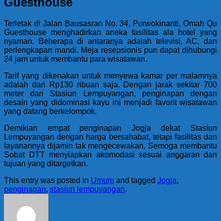
Guesthouse
Terletak di Jalan Bausasran No. 34, Purwokinanti, Omah Qu
Guesthouse menghadirkan aneka fasilitas ala hotel yang
nyaman. Beberapa di antaranya adalah televisi, AC, dan
perlengkapan mandi. Meja resepsionis pun dapat dihubungi
24 jam untuk membantu para wisatawan.
Tarif yang dikenakan untuk menyewa kamar per malamnya
adalah dari Rp130 ribuan saja. Dengan jarak sekitar 700
meter dari Stasiun Lempuyangan, penginapan dengan
desain yang didominasi kayu ini menjadi favorit wisatawan
yang datang berkelompok.
Demikian empat penginapan Jogja dekat Stasiun
Lempuyangan dengan harga bersahabat, tetapi fasilitas dan
layanannya dijamin tak mengecewakan. Semoga membantu
Sobat DTT menyiapkan akomodasi sesuai anggaran dan
tujuan yang ditargetkan.
This entry was posted in
Umum
and tagged
Jogja
,
penginapan
,
stasiun lempuyangan
.