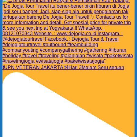
❗️UPN VETERAN JAKARTA ❗️4Hari 3Malam Seru seruan