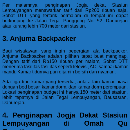
Per malamnya, penginapan Jogja dekat Stasiun
Lempuyangan menawarkan tarif dari Rp200 ribuan saja.
Sobat DTT yang tertarik bermalam di tempat ini dapat
berkunjung ke Jalan Tegal Panggung No. 52, Danurejan
atau kurang lebih 700 meter dari stasiun.
3. Anjuma Backpacker
Bagi wisatawan yang ingin bepergian ala backpacker,
Anjuma Backpacker adalah pilihan tepat buat menginap.
Dengan tarif dari Rp150 ribuan per malam, Sobat DTT
menerima fasilitas-fasilitas seperti televisi, AC, sampai kamar
mandi. Kamar tidurnya pun dijamin bersih dan nyaman.
Ada tiga tipe kamar yang tersedia, antara lain kamar biasa
dengan bed besar, kamar dorm, dan kamar dorm perempuan.
Lokasi penginapan budget ini hanya 150 meter dari stasiun,
lebih tepatnya di Jalan Tegal Lempuyangan, Bausasran,
Danurejan.
4. Penginapan Jogja Dekat Stasiun
Lempuyangan di Omah Qu