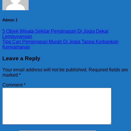
Admin 1
5 Objek Wisata Sekitar Penginapan Di Jogja Dekat
Lempuyangan
Tips Cari Penginapan Murah Di Jogja Tanpa Korbankan
Kenyamanan
Leave a Reply
Your email address will not be published.
Required fields are
marked
*
Comment
*