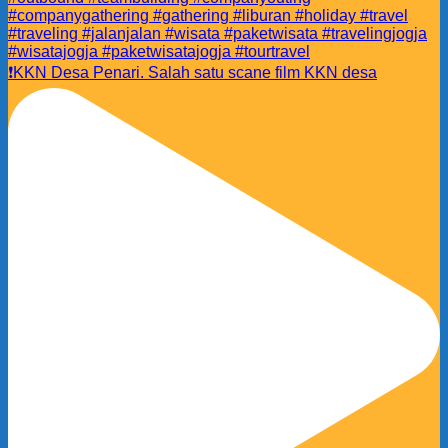
❗️KKN Desa Penari. Salah satu scane film KKN desa