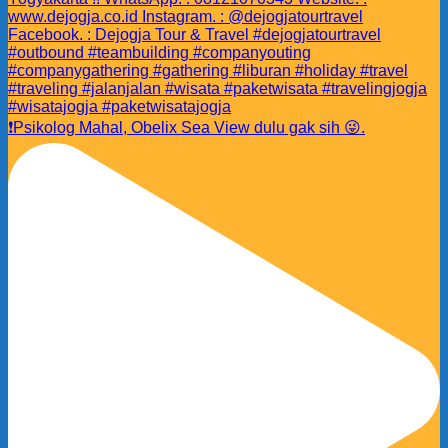
❗️Psikolog Mahal, Obelix Sea View dulu gak sih 😜.