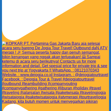
Kadang, kita butuh momen untuk menyegarkan pikiran