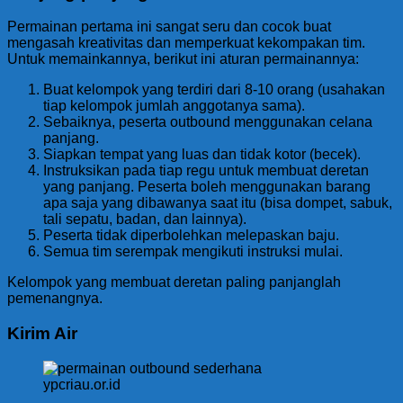
Permainan pertama ini sangat seru dan cocok buat
mengasah kreativitas dan memperkuat kekompakan tim.
Untuk memainkannya, berikut ini aturan permainannya:
Buat kelompok yang terdiri dari 8-10 orang (usahakan
tiap kelompok jumlah anggotanya sama).
Sebaiknya, peserta outbound menggunakan celana
panjang.
Siapkan tempat yang luas dan tidak kotor (becek).
Instruksikan pada tiap regu untuk membuat deretan
yang panjang. Peserta boleh menggunakan barang
apa saja yang dibawanya saat itu (bisa dompet, sabuk,
tali sepatu, badan, dan lainnya).
Peserta tidak diperbolehkan melepaskan baju.
Semua tim serempak mengikuti instruksi mulai.
Kelompok yang membuat deretan paling panjanglah
pemenangnya.
Kirim Air
ypcriau.or.id