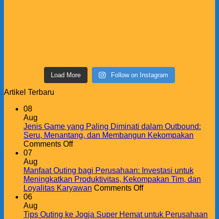
Load More
Follow on Instagram
Artikel Terbaru
08
Aug
Jenis Game yang Paling Diminati dalam Outbound:
Seru, Menantang, dan Membangun Kekompakan
on
Comments Off
Jenis
07
Game
Aug
yang
Manfaat Outing bagi Perusahaan: Investasi untuk
Paling
Meningkatkan Produktivitas, Kekompakan Tim, dan
Diminati
on
Loyalitas Karyawan
Comments Off
dalam
Manfaat
06
Outbound:
Outing
Aug
Seru,
bagi
Tips Outing ke Jogja Super Hemat untuk Perusahaan