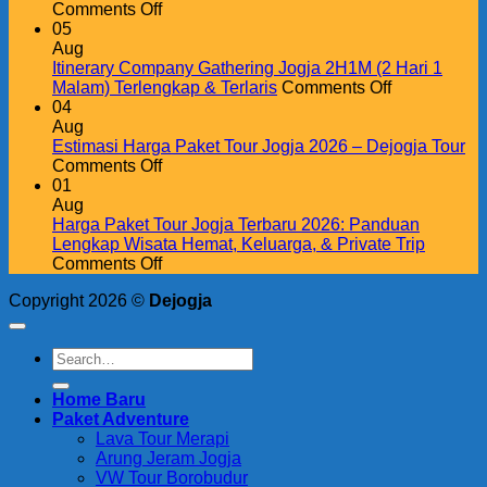
Menantang,
on
Perusahaan:
Comments Off
dan
Tips
Investasi
05
Membangun
Outing
untuk
Aug
Kekompakan
ke
Meningkatkan
Itinerary Company Gathering Jogja 2H1M (2 Hari 1
Jogja
Produktivitas,
on
Malam) Terlengkap & Terlaris
Comments Off
Super
Kekompakan
Itinerary
04
Hemat
Tim,
Company
Aug
untuk
dan
Gathering
Estimasi Harga Paket Tour Jogja 2026 – Dejogja Tour
Perusahaan
on
Loyalitas
Jogja
Comments Off
Estimasi
Karyawan
2H1M
01
Harga
(2
Aug
Paket
Hari
Harga Paket Tour Jogja Terbaru 2026: Panduan
Tour
1
Lengkap Wisata Hemat, Keluarga, & Private Trip
Jogja
on
Malam)
Comments Off
2026
Harga
Terlengkap
Copyright 2026 ©
Dejogja
–
Paket
&
Dejogja
Tour
Terlaris
Tour
Jogja
Terbaru
2026:
Home Baru
Panduan
Paket Adventure
Lengkap
Lava Tour Merapi
Wisata
Arung Jeram Jogja
Hemat,
VW Tour Borobudur
Keluarga,