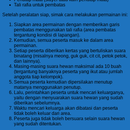
Tali rafia untuk pembatas
Setelah peralatan siap, simak cara melakukan permainan ini:
Siapkan area permainan dengan memberikan garis
pembatas menggunakan tali rafia (area pembatas
tergantung kondisi di lapangan).
Kemudian, semua peserta masuk ke dalam area
permainan.
Setiap peserta diberikan kertas yang bertuliskan suara
binatang (misalnya meong, guk guk, cit cit, petok petok,
dan lainnya).
Masing-masing suara hewan maksimal ada 10 buah
(tergantung banyaknya peserta yang ikut atau jumlah
anggota tiap kelompok).
Semua peserta kemudian dipersilakan menutup
matanya menggunakan penutup.
Lalu, perintahkan peserta untuk mencari keluarganya,
yaitu dengan menyuarakan suara hewan yang sudah
diberikan sebelumnya.
Waktu mencari keluarga akan dibatasi dan peserta
tidak boleh keluar dari area.
Peserta juga tidak boleh bersuara selain suara hewan
yang sudah ditentukan.