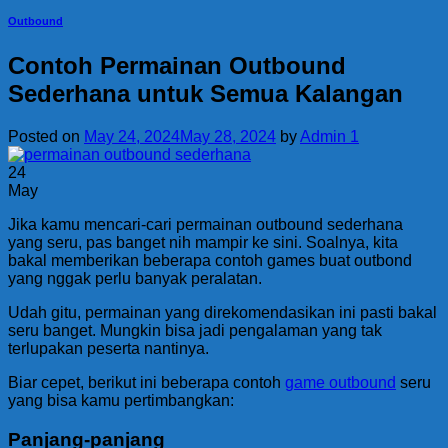
Outbound
Contoh Permainan Outbound
Sederhana untuk Semua Kalangan
Posted on
May 24, 2024
May 28, 2024
by
Admin 1
24
May
Jika kamu mencari-cari permainan outbound sederhana
yang seru, pas banget nih mampir ke sini. Soalnya, kita
bakal memberikan beberapa contoh games buat outbond
yang nggak perlu banyak peralatan.
Udah gitu, permainan yang direkomendasikan ini pasti bakal
seru banget. Mungkin bisa jadi pengalaman yang tak
terlupakan peserta nantinya.
Biar cepet, berikut ini beberapa contoh
game outbound
seru
yang bisa kamu pertimbangkan:
Panjang-panjang