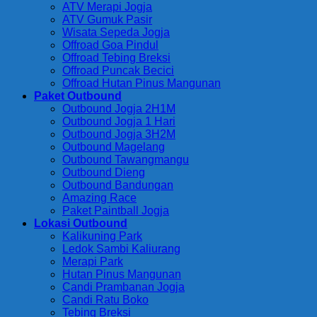
ATV Merapi Jogja
&
ATV Gumuk Pasir
Private
Wisata Sepeda Jogja
Trip
Offroad Goa Pindul
Offroad Tebing Breksi
Offroad Puncak Becici
Offroad Hutan Pinus Mangunan
Paket Outbound
Outbound Jogja 2H1M
Outbound Jogja 1 Hari
Outbound Jogja 3H2M
Outbound Magelang
Outbound Tawangmangu
Outbound Dieng
Outbound Bandungan
Amazing Race
Paket Paintball Jogja
Lokasi Outbound
Kalikuning Park
Ledok Sambi Kaliurang
Merapi Park
Hutan Pinus Mangunan
Candi Prambanan Jogja
Candi Ratu Boko
Tebing Breksi