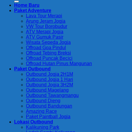
Home Baru
Keluarga,
di
Paket Adventure
&
Jogja
Lava Tour Merapi
Private
untuk
Arung Jeram Jogja
Trip
Perusahaan
VW Tour Borobudur
ATV Merapi Jogja
ATV Gumuk Pasir
Wisata Sepeda Jogja
Offroad Goa Pindul
Offroad Tebing Breksi
Offroad Puncak Becici
Offroad Hutan Pinus Mangunan
Paket Outbound
Outbound Jogja 2H1M
Outbound Jogja 1 Hari
Outbound Jogja 3H2M
Outbound Magelang
Outbound Tawangmangu
Outbound Dieng
Outbound Bandungan
Amazing Race
Paket Paintball Jogja
Lokasi Outbound
Kalikuning Park