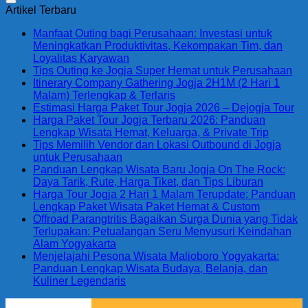
Artikel Terbaru
Manfaat Outing bagi Perusahaan: Investasi untuk
Meningkatkan Produktivitas, Kekompakan Tim, dan
Loyalitas Karyawan
Tips Outing ke Jogja Super Hemat untuk Perusahaan
Itinerary Company Gathering Jogja 2H1M (2 Hari 1
Malam) Terlengkap & Terlaris
Estimasi Harga Paket Tour Jogja 2026 – Dejogja Tour
Harga Paket Tour Jogja Terbaru 2026: Panduan
Lengkap Wisata Hemat, Keluarga, & Private Trip
Tips Memilih Vendor dan Lokasi Outbound di Jogja
untuk Perusahaan
Panduan Lengkap Wisata Baru Jogja On The Rock:
Daya Tarik, Rute, Harga Tiket, dan Tips Liburan
Harga Tour Jogja 2 Hari 1 Malam Terupdate: Panduan
Lengkap Paket Wisata Paket Hemat & Custom
Offroad Parangtritis Bagaikan Surga Dunia yang Tidak
Terlupakan: Petualangan Seru Menyusuri Keindahan
Alam Yogyakarta
Menjelajahi Pesona Wisata Malioboro Yogyakarta:
Panduan Lengkap Wisata Budaya, Belanja, dan
Kuliner Legendaris