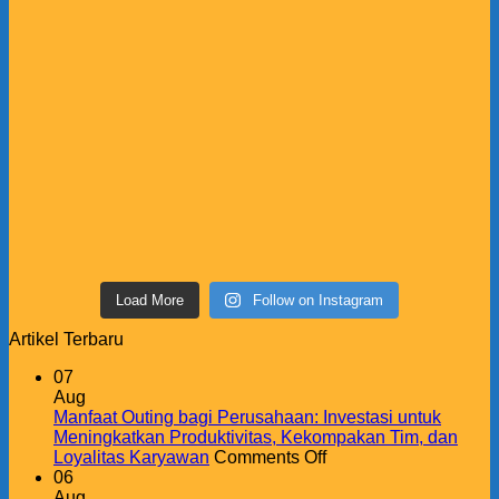
Load More
Follow on Instagram
Artikel Terbaru
07
Aug
Manfaat Outing bagi Perusahaan: Investasi untuk
Meningkatkan Produktivitas, Kekompakan Tim, dan
on
Loyalitas Karyawan
Comments Off
Manfaat
06
Outing
Aug