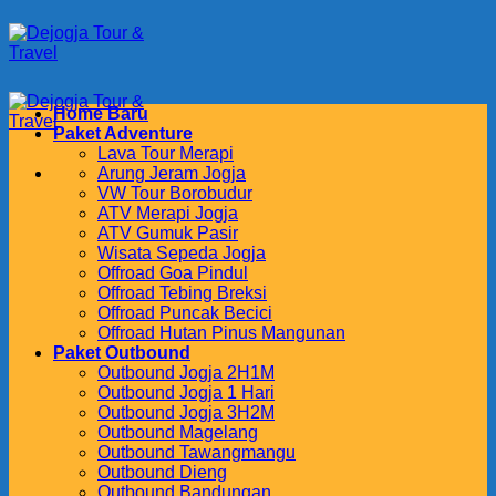
Skip
to
content
Home Baru
Paket Adventure
Lava Tour Merapi
Arung Jeram Jogja
VW Tour Borobudur
ATV Merapi Jogja
ATV Gumuk Pasir
Wisata Sepeda Jogja
Offroad Goa Pindul
Offroad Tebing Breksi
Offroad Puncak Becici
Offroad Hutan Pinus Mangunan
Paket Outbound
Outbound Jogja 2H1M
Outbound Jogja 1 Hari
Outbound Jogja 3H2M
Outbound Magelang
Outbound Tawangmangu
Outbound Dieng
Outbound Bandungan