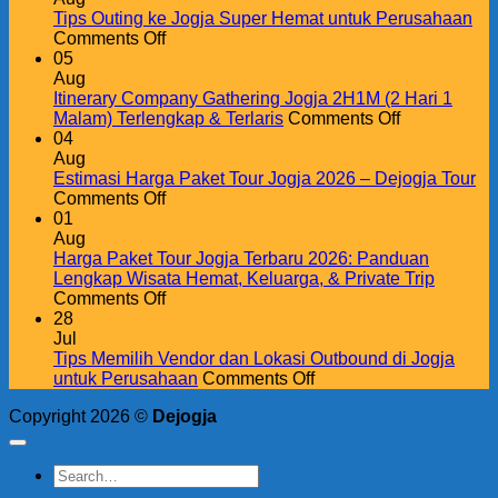
bagi
Tips Outing ke Jogja Super Hemat untuk Perusahaan
on
Perusahaan:
Comments Off
Tips
Investasi
05
Outing
untuk
Aug
ke
Meningkatkan
Itinerary Company Gathering Jogja 2H1M (2 Hari 1
Jogja
Produktivitas,
on
Malam) Terlengkap & Terlaris
Comments Off
Super
Kekompakan
Itinerary
04
Hemat
Tim,
Company
Aug
untuk
dan
Gathering
Estimasi Harga Paket Tour Jogja 2026 – Dejogja Tour
Perusahaan
on
Loyalitas
Jogja
Comments Off
Estimasi
Karyawan
2H1M
01
Harga
(2
Aug
Paket
Hari
Harga Paket Tour Jogja Terbaru 2026: Panduan
Tour
1
Lengkap Wisata Hemat, Keluarga, & Private Trip
Jogja
on
Malam)
Comments Off
2026
Harga
Terlengkap
28
–
Paket
&
Jul
Dejogja
Tour
Terlaris
Tips Memilih Vendor dan Lokasi Outbound di Jogja
Tour
Jogja
on
untuk Perusahaan
Comments Off
Terbaru
Tips
Copyright 2026 ©
Dejogja
2026:
Memilih
Panduan
Vendor
Lengkap
dan
Wisata
Lokasi
Hemat,
Outbound