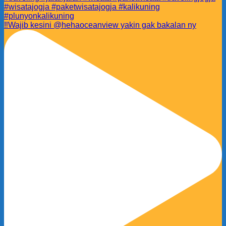
‼️Wajib kesini @hehaoceanview yakin gak bakalan ny