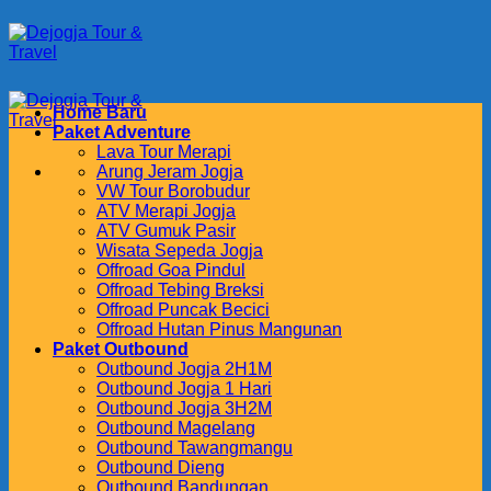
Skip
to
content
Home Baru
Paket Adventure
Lava Tour Merapi
Arung Jeram Jogja
VW Tour Borobudur
ATV Merapi Jogja
ATV Gumuk Pasir
Wisata Sepeda Jogja
Offroad Goa Pindul
Offroad Tebing Breksi
Offroad Puncak Becici
Offroad Hutan Pinus Mangunan
Paket Outbound
Outbound Jogja 2H1M
Outbound Jogja 1 Hari
Outbound Jogja 3H2M
Outbound Magelang
Outbound Tawangmangu
Outbound Dieng
Outbound Bandungan