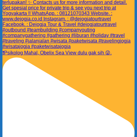
❗️Psikolog Mahal, Obelix Sea View dulu gak sih 😜.