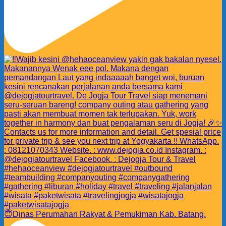
😇Dinas Perumahan Rakyat & Pemukiman Kab. Batang.