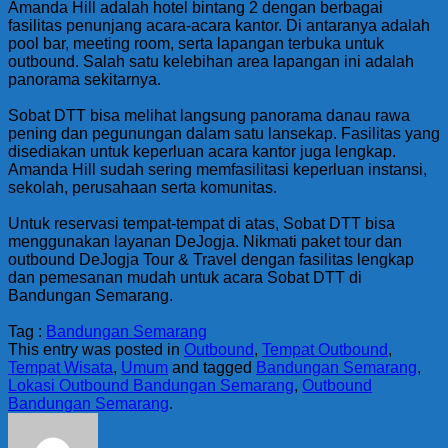
Amanda Hill adalah hotel bintang 2 dengan berbagai
fasilitas penunjang acara-acara kantor. Di antaranya adalah
pool bar, meeting room, serta lapangan terbuka untuk
outbound. Salah satu kelebihan area lapangan ini adalah
panorama sekitarnya.
Sobat DTT bisa melihat langsung panorama danau rawa
pening dan pegunungan dalam satu lansekap. Fasilitas yang
disediakan untuk keperluan acara kantor juga lengkap.
Amanda Hill sudah sering memfasilitasi keperluan instansi,
sekolah, perusahaan serta komunitas.
Untuk reservasi tempat-tempat di atas, Sobat DTT bisa
menggunakan layanan DeJogja. Nikmati paket tour dan
outbound DeJogja Tour & Travel dengan fasilitas lengkap
dan pemesanan mudah untuk acara Sobat DTT di
Bandungan Semarang.
Tag :
Bandungan Semarang
This entry was posted in
Outbound
,
Tempat Outbound
,
Tempat Wisata
,
Umum
and tagged
Bandungan Semarang
,
Lokasi Outbound Bandungan Semarang
,
Outbound
Bandungan Semarang
.