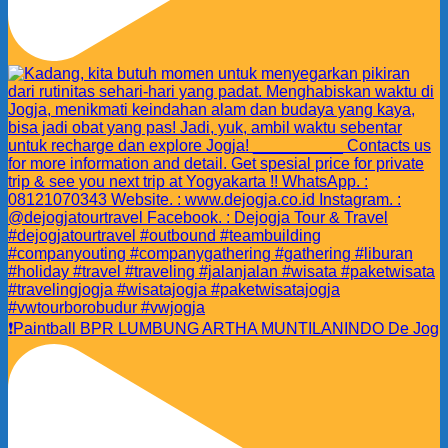
❗️Paintball BPR LUMBUNG ARTHA MUNTILANINDO De Jog