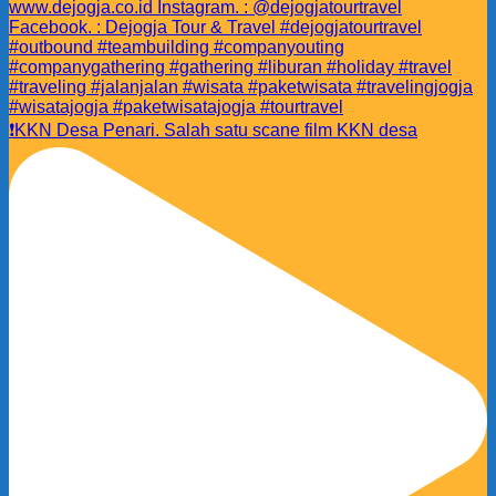
❗️KKN Desa Penari. Salah satu scane film KKN desa