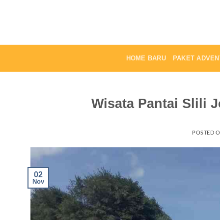
Skip
to
content
HOME BARU
PAKET ADVEN
Wisata Pantai Slili 
POSTED 
02
Nov