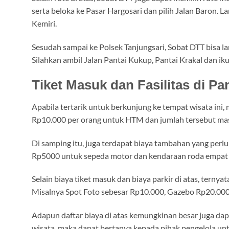
serta beloka ke Pasar Hargosari dan pilih Jalan Baron.
Kemiri.
Sesudah sampai ke Polsek Tanjungsari, Sobat DTT bisa 
Silahkan ambil Jalan Pantai Kukup, Pantai Krakal dan ik
Tiket Masuk dan Fasilitas di Pant
Apabila tertarik untuk berkunjung ke tempat wisata ini
Rp10.000 per orang untuk HTM dan jumlah tersebut mas
Di samping itu, juga terdapat biaya tambahan yang per
Rp5000 untuk sepeda motor dan kendaraan roda empat s
Selain biaya tiket masuk dan biaya parkir di atas, terny
Misalnya Spot Foto sebesar Rp10.000, Gazebo Rp20.000 
Adapun daftar biaya di atas kemungkinan besar juga d
wisata, maka dapat bertanya kepada pihak pengelola u