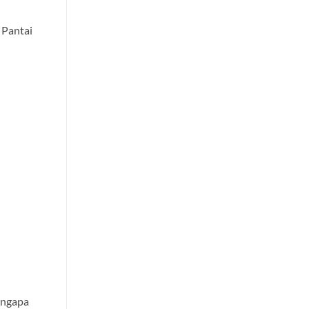
 Pantai
engapa