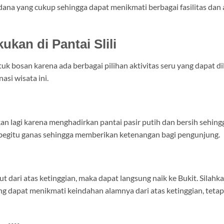
ana yang cukup sehingga dapat menikmati berbagai fasilitas dan a
ukan di Pantai Slili
tuk bosan karena ada berbagai pilihan aktivitas seru yang dapat d
asi wisata ini.
n lagi karena menghadirkan pantai pasir putih dan bersih sehing
 begitu ganas sehingga memberikan ketenangan bagi pengunjung.
t dari atas ketinggian, maka dapat langsung naik ke Bukit. Silahk
ng dapat menikmati keindahan alamnya dari atas ketinggian, tetap