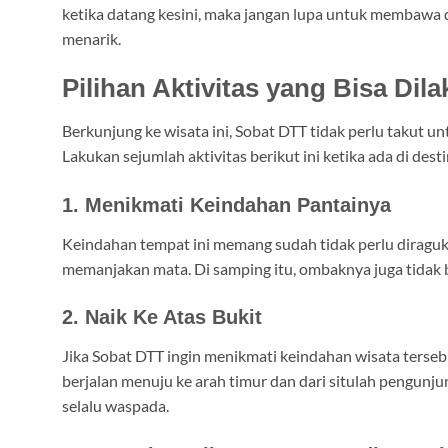
ketika datang kesini, maka jangan lupa untuk membawa d
menarik.
Pilihan Aktivitas yang Bisa Dilak
Berkunjung ke wisata ini, Sobat DTT tidak perlu takut un
Lakukan sejumlah aktivitas berikut ini ketika ada di destin
1. Menikmati Keindahan Pantainya
Keindahan tempat ini memang sudah tidak perlu diraguka
memanjakan mata. Di samping itu, ombaknya juga tidak
2. Naik Ke Atas Bukit
Jika Sobat DTT ingin menikmati keindahan wisata tersebu
berjalan menuju ke arah timur dan dari situlah pengunju
selalu waspada.