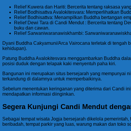
Relief Kuwera dan Hariti: Bercerita tentang raksasa y
Relief Bodhisattva Avalokitesvara: Memperlihatkan B
Relief Bodhisattva: Menampilkan Buddha bertangan empa
Relief Dewi Tara di Candi Mendut : Bercerita tentang D
buku dan cawan.
Relief Sarwaniwaranawiskhambi: Sarwaniwaranawiskha
Dyani Buddha Cakyamuni/Arca Vairocana terletak di tenga
kehidupan).
Patung Buddha Avalokitesvara menggambarkan Buddha dalam
posisi duduk dengan telapak kaki menyentuh paha kiri.
Bangunan ini merupakan situs bersejarah yang mempunyai nila
terkandung di dalamnya untuk memperbaikinya.
Sebelum menentukan keringanan yang diterima dari Candi ini
mendapatkan informasi diinginkan.
Segera Kunjungi Candi Mendut dengan 
Sebagai tempat wisata Jogja bersejarah dikelola pemerintah, 
beribadah, tempat parkir yang luas, warung makan dan toko so