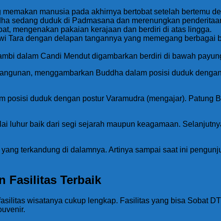
ang memakan manusia pada akhirnya bertobat setelah bertemu 
uddha sedang duduk di Padmasana dan merenungkan penderitaan
t, mengenakan pakaian kerajaan dan berdiri di atas lingga.
ewi Tara dengan delapan tangannya yang memegang berbagai benda
mbi dalam Candi Mendut digambarkan berdiri di bawah payu
h bangunan, menggambarkan Buddha dalam posisi duduk denga
 posisi duduk dengan postur Varamudra (mengajar). Patung 
i luhur baik dari segi sejarah maupun keagamaan. Selanjutnya
 yang terkandung di dalamnya. Artinya sampai saat ini pengu
Fasilitas Terbaik
fasilitas wisatanya cukup lengkap. Fasilitas yang bisa Sobat D
uvenir.