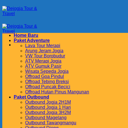
Skip
to
content
Home Baru
Paket Adventure
Lava Tour Merapi
Arung Jeram Jogja
VW Tour Borobudur
ATV Merapi Jogja
ATV Gumuk Pasir
Wisata Sepeda Jogja
Offroad Goa Pindul
Offroad Tebing Breksi
Offroad Puncak Becici
Offroad Hutan Pinus Mangunan
Paket Outbound
Outbound Jogja 2H1M
Outbound Jogja 1 Hari
Outbound Jogja 3H2M
Outbound Magelang
Outbound Tawangmangu
Outbound Dieng