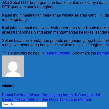
Jika Sobat DTT bepergian dari luar kota atau sekitarnya dan 
DTT gunakan untuk menginap.
Kalau ingin melakukan perjalanan wisata sejarah candi ini, d
rute Magelang.
Ikuti jalan sampai melewati dealer bernama Viar Kharisma Mo
akses transportasi yang akan mengantarkan ke lokasi sangat b
Selain bisa naik kendaraan pribadi, pengunjung juga bisa na
menyewa motor yang banyak disewakan di sekitar Jogja men
This entry was posted in
Tempat Wisata
. Bookmark the
permal
Admin 1
Pantai Gesing, Wisata Pantai yang Indah di Gunungkidul
Sejarah Prawirotaman dan Daya Tarik yang Menarik