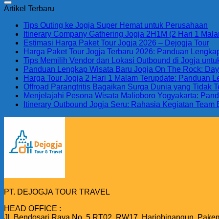
Artikel Terbaru
Tips Outing ke Jogja Super Hemat untuk Perusahaan
Itinerary Company Gathering Jogja 2H1M (2 Hari 1 Malam
Estimasi Harga Paket Tour Jogja 2026 – Dejogja Tour
Harga Paket Tour Jogja Terbaru 2026: Panduan Lengkap 
Tips Memilih Vendor dan Lokasi Outbound di Jogja unt
Panduan Lengkap Wisata Baru Jogja On The Rock: Daya T
Harga Tour Jogja 2 Hari 1 Malam Terupdate: Panduan 
Offroad Parangtritis Bagaikan Surga Dunia yang Tidak
Menjelajahi Pesona Wisata Malioboro Yogyakarta: Pand
Itinerary Outbound Jogja Seru: Rahasia Kegiatan Team 
PT. DEJOGJA TOUR TRAVEL
HEAD OFFICE :
Jl, Bendosari Raya No. 5 RT02, RW17, Harjobinangun, Pake