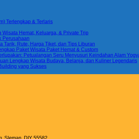
) Terlengkap & Terlaris
Wisata Hemat, Keluarga, & Private Trip
uk Perusahaan
arik, Rute, Harga Tiket, dan Tips Liburan
Lengkap Paket Wisata Paket Hemat & Custom
 Terlupakan: Petualangan Seru Menyusuri Keindahan Alam Yogy
uan Lengkap Wisata Budaya, Belanja, dan Kuliner Legendaris
Building yang Sukses
m, Sleman, DIY 55582