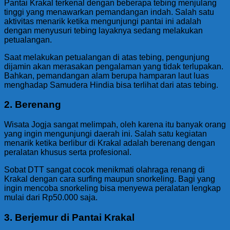
Pantai Krakal terkenal dengan beberapa tebing menjulang
tinggi yang menawarkan pemandangan indah. Salah satu
aktivitas menarik ketika mengunjungi pantai ini adalah
dengan menyusuri tebing layaknya sedang melakukan
petualangan.
Saat melakukan petualangan di atas tebing, pengunjung
dijamin akan merasakan pengalaman yang tidak terlupakan.
Bahkan, pemandangan alam berupa hamparan laut luas
menghadap Samudera Hindia bisa terlihat dari atas tebing.
2. Berenang
Wisata Jogja sangat melimpah, oleh karena itu banyak orang
yang ingin mengunjungi daerah ini. Salah satu kegiatan
menarik ketika berlibur di Krakal adalah berenang dengan
peralatan khusus serta profesional.
Sobat DTT sangat cocok menikmati olahraga renang di
Krakal dengan cara surfing maupun snorkeling. Bagi yang
ingin mencoba snorkeling bisa menyewa peralatan lengkap
mulai dari Rp50.000 saja.
3. Berjemur di Pantai Krakal