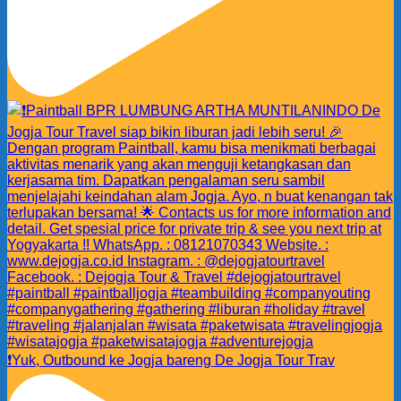
❗️Yuk, Outbound ke Jogja bareng De Jogja Tour Trav