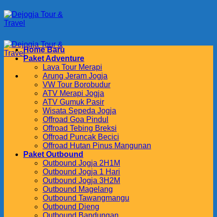
Skip
to
content
Home Baru
Paket Adventure
Lava Tour Merapi
Arung Jeram Jogja
VW Tour Borobudur
ATV Merapi Jogja
ATV Gumuk Pasir
Wisata Sepeda Jogja
Offroad Goa Pindul
Offroad Tebing Breksi
Offroad Puncak Becici
Offroad Hutan Pinus Mangunan
Paket Outbound
Outbound Jogja 2H1M
Outbound Jogja 1 Hari
Outbound Jogja 3H2M
Outbound Magelang
Outbound Tawangmangu
Outbound Dieng
Outbound Bandungan