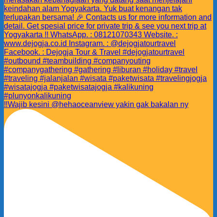
‼️Wajib kesini @hehaoceanview yakin gak bakalan ny