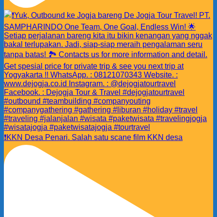
❗️KKN Desa Penari. Salah satu scane film KKN desa