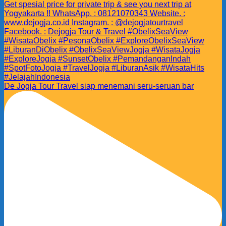
De Jogja Tour Travel siap menemani seru-seruan bar