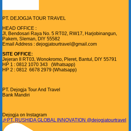
PT. DEJOGJA TOUR TRAVEL
HEAD OFFICE :
Jl, Bendosari Raya No. 5 RT02, RW17, Harjobinangun,
Pakem, Sleman, DIY 55582
Email Address : dejogjatourtravel@gmail.com
SITE OFFICE:
Jejeran II RT03, Wonokromo, Pleret, Bantul, DIY 55791
HP 1 : 0812 1070 343 (Whatsapp)
HP 2 : 0812 6678 2979 (Whatsapp)
PT. Dejogja Tour And Travel
Bank Mandiri
Dejogja on Instagram
🎉PT. RUSHIDA GLOBAL INNOVATION @dejogjatourtravel