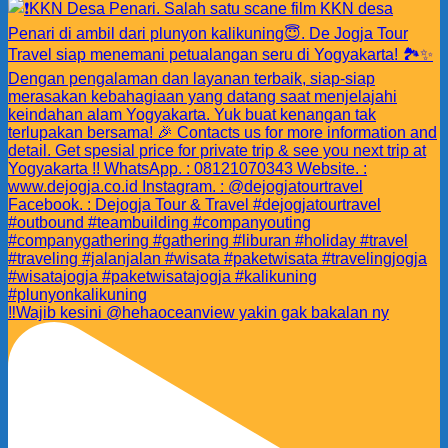
‼️Wajib kesini @hehaoceanview yakin gak bakalan ny