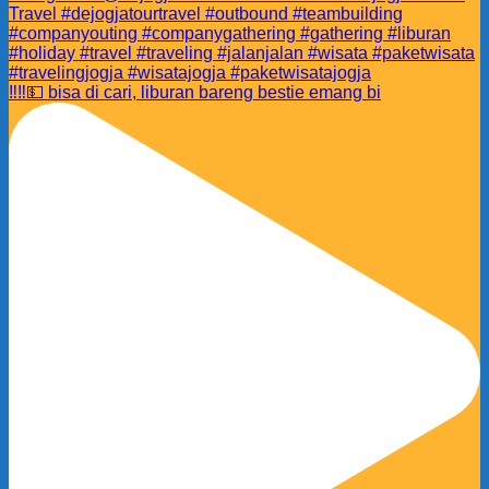
‼️‼️💵 bisa di cari, liburan bareng bestie emang bi