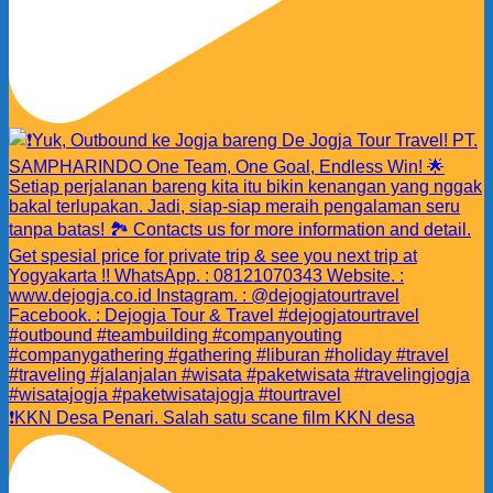
❗️KKN Desa Penari. Salah satu scane film KKN desa