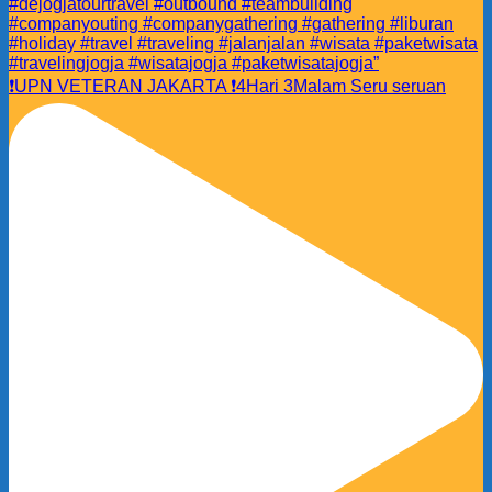
❗️UPN VETERAN JAKARTA ❗️4Hari 3Malam Seru seruan