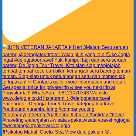
❗️Psikolog Mahal, Obelix Sea View dulu gak sih 😜.