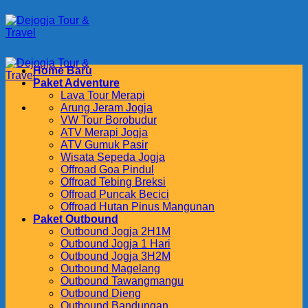
Skip
to
content
Home Baru
Paket Adventure
Lava Tour Merapi
Arung Jeram Jogja
VW Tour Borobudur
ATV Merapi Jogja
ATV Gumuk Pasir
Wisata Sepeda Jogja
Offroad Goa Pindul
Offroad Tebing Breksi
Offroad Puncak Becici
Offroad Hutan Pinus Mangunan
Paket Outbound
Outbound Jogja 2H1M
Outbound Jogja 1 Hari
Outbound Jogja 3H2M
Outbound Magelang
Outbound Tawangmangu
Outbound Dieng
Outbound Bandungan