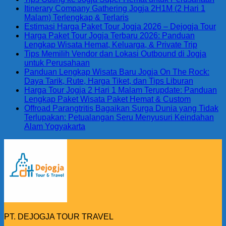
Itinerary Company Gathering Jogja 2H1M (2 Hari 1
Malam) Terlengkap & Terlaris
Estimasi Harga Paket Tour Jogja 2026 – Dejogja Tour
Harga Paket Tour Jogja Terbaru 2026: Panduan
Lengkap Wisata Hemat, Keluarga, & Private Trip
Tips Memilih Vendor dan Lokasi Outbound di Jogja
untuk Perusahaan
Panduan Lengkap Wisata Baru Jogja On The Rock:
Daya Tarik, Rute, Harga Tiket, dan Tips Liburan
Harga Tour Jogja 2 Hari 1 Malam Terupdate: Panduan
Lengkap Paket Wisata Paket Hemat & Custom
Offroad Parangtritis Bagaikan Surga Dunia yang Tidak
Terlupakan: Petualangan Seru Menyusuri Keindahan
Alam Yogyakarta
PT. DEJOGJA TOUR TRAVEL