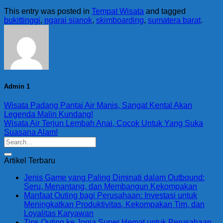
This entry was posted in
Tempat Wisata
and tagged
bukittinggi
,
ngarai sianok
,
skimboarding
,
sumatera barat
.
Admin 1
Wisata Padang Pantai Air Manis, Sangat Kental Akan
Legenda Malin Kundang!
Wisata Air Terjun Lembah Anai, Cocok Untuk Yang Suka
Suasana Alam!
Artikel Terbaru
Jenis Game yang Paling Diminati dalam Outbound:
Seru, Menantang, dan Membangun Kekompakan
Manfaat Outing bagi Perusahaan: Investasi untuk
Meningkatkan Produktivitas, Kekompakan Tim, dan
Loyalitas Karyawan
Tips Outing ke Jogja Super Hemat untuk Perusahaan