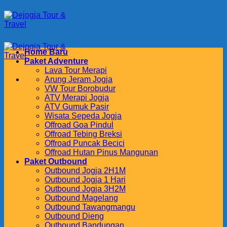
Skip
to
content
Home Baru
Paket Adventure
Lava Tour Merapi
Arung Jeram Jogja
VW Tour Borobudur
ATV Merapi Jogja
ATV Gumuk Pasir
Wisata Sepeda Jogja
Offroad Goa Pindul
Offroad Tebing Breksi
Offroad Puncak Becici
Offroad Hutan Pinus Mangunan
Paket Outbound
Outbound Jogja 2H1M
Outbound Jogja 1 Hari
Outbound Jogja 3H2M
Outbound Magelang
Outbound Tawangmangu
Outbound Dieng
Outbound Bandungan