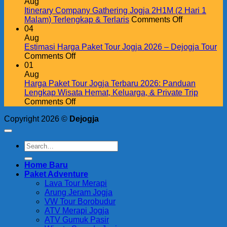
Membangun
Outing
untuk
Aug
Kekompakan
ke
Meningkatkan
Itinerary Company Gathering Jogja 2H1M (2 Hari 1
Jogja
Produktivitas,
on
Malam) Terlengkap & Terlaris
Comments Off
Super
Kekompakan
Itinerary
04
Hemat
Tim,
Company
Aug
untuk
dan
Gathering
Estimasi Harga Paket Tour Jogja 2026 – Dejogja Tour
Perusahaan
on
Loyalitas
Jogja
Comments Off
Estimasi
Karyawan
2H1M
01
Harga
(2
Aug
Paket
Hari
Harga Paket Tour Jogja Terbaru 2026: Panduan
Tour
1
Lengkap Wisata Hemat, Keluarga, & Private Trip
Jogja
on
Malam)
Comments Off
2026
Harga
Terlengkap
Copyright 2026 ©
Dejogja
–
Paket
&
Dejogja
Tour
Terlaris
Tour
Jogja
Terbaru
2026:
Home Baru
Panduan
Paket Adventure
Lengkap
Lava Tour Merapi
Wisata
Arung Jeram Jogja
Hemat,
VW Tour Borobudur
Keluarga,
ATV Merapi Jogja
&
ATV Gumuk Pasir
Private