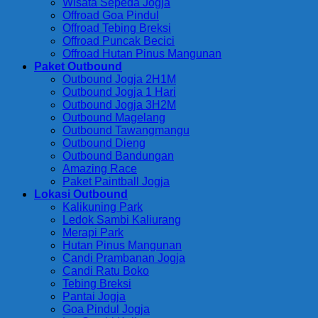
Wisata Sepeda Jogja
Trip
Offroad Goa Pindul
Offroad Tebing Breksi
Offroad Puncak Becici
Offroad Hutan Pinus Mangunan
Paket Outbound
Outbound Jogja 2H1M
Outbound Jogja 1 Hari
Outbound Jogja 3H2M
Outbound Magelang
Outbound Tawangmangu
Outbound Dieng
Outbound Bandungan
Amazing Race
Paket Paintball Jogja
Lokasi Outbound
Kalikuning Park
Ledok Sambi Kaliurang
Merapi Park
Hutan Pinus Mangunan
Candi Prambanan Jogja
Candi Ratu Boko
Tebing Breksi
Pantai Jogja
Goa Pindul Jogja