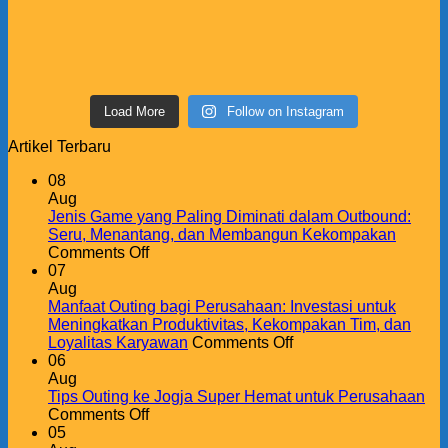
Load More
Follow on Instagram
Artikel Terbaru
08
Aug
Jenis Game yang Paling Diminati dalam Outbound:
Seru, Menantang, dan Membangun Kekompakan
on
Comments Off
Jenis
07
Game
Aug
yang
Manfaat Outing bagi Perusahaan: Investasi untuk
Paling
Meningkatkan Produktivitas, Kekompakan Tim, dan
Diminati
on
Loyalitas Karyawan
Comments Off
dalam
Manfaat
06
Outbound:
Outing
Aug
Seru,
bagi
Tips Outing ke Jogja Super Hemat untuk Perusahaan
Menantang,
on
Perusahaan:
Comments Off
dan
Tips
Investasi
05