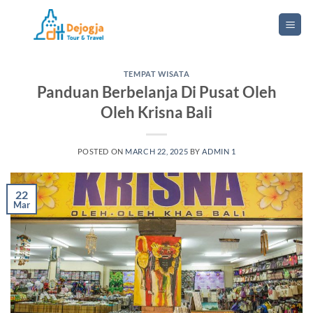
Skip
to
content
TEMPAT WISATA
Panduan Berbelanja Di Pusat Oleh
Oleh Krisna Bali
POSTED ON
MARCH 22, 2025
BY
ADMIN 1
22
Mar