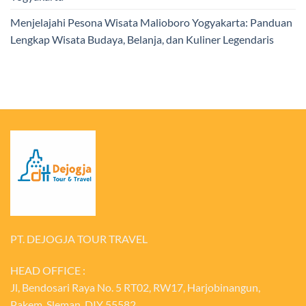
Menjelajahi Pesona Wisata Malioboro Yogyakarta: Panduan
Lengkap Wisata Budaya, Belanja, dan Kuliner Legendaris
PT. DEJOGJA TOUR TRAVEL
HEAD OFFICE :
Jl, Bendosari Raya No. 5 RT02, RW17, Harjobinangun,
Pakem, Sleman, DIY 55582