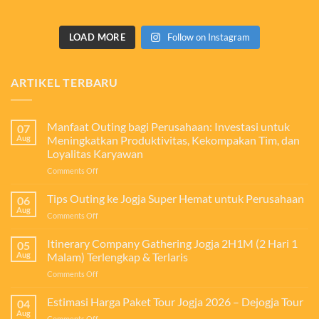
LOAD MORE
Follow on Instagram
ARTIKEL TERBARU
Manfaat Outing bagi Perusahaan: Investasi untuk
07
Aug
Meningkatkan Produktivitas, Kekompakan Tim, dan
Loyalitas Karyawan
on
Comments Off
Manfaat
Outing
Tips Outing ke Jogja Super Hemat untuk Perusahaan
06
bagi
Aug
on
Comments Off
Perusahaan:
Tips
Investasi
Outing
Itinerary Company Gathering Jogja 2H1M (2 Hari 1
untuk
05
ke
Aug
Malam) Terlengkap & Terlaris
Meningkatkan
Jogja
Produktivitas,
on
Comments Off
Super
Kekompakan
Itinerary
Hemat
Tim,
Company
Estimasi Harga Paket Tour Jogja 2026 – Dejogja Tour
untuk
04
dan
Gathering
Perusahaan
Aug
Loyalitas
on
Comments Off