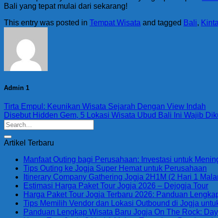
Bali yang tepat mulai dari sekarang!
This entry was posted in
Tempat Wisata
and tagged
Bali
,
Kint
Admin 1
Tirta Empul: Keunikan Wisata Sejarah Dengan View Indah
Disebut Hidden Gem, 5 Lokasi Wisata Ubud Bali Ini Wajib Dik
Artikel Terbaru
Manfaat Outing bagi Perusahaan: Investasi untuk Menin
Tips Outing ke Jogja Super Hemat untuk Perusahaan
Itinerary Company Gathering Jogja 2H1M (2 Hari 1 Malam
Estimasi Harga Paket Tour Jogja 2026 – Dejogja Tour
Harga Paket Tour Jogja Terbaru 2026: Panduan Lengkap 
Tips Memilih Vendor dan Lokasi Outbound di Jogja unt
Panduan Lengkap Wisata Baru Jogja On The Rock: Daya T