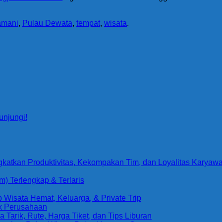
amani
,
Pulau Dewata
,
tempat
,
wisata
.
unjungi!
gkatkan Produktivitas, Kekompakan Tim, dan Loyalitas Karyaw
) Terlengkap & Terlaris
Wisata Hemat, Keluarga, & Private Trip
uk Perusahaan
arik, Rute, Harga Tiket, dan Tips Liburan