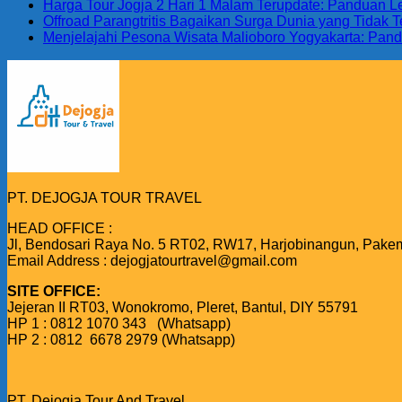
Harga Tour Jogja 2 Hari 1 Malam Terupdate: Panduan 
Offroad Parangtritis Bagaikan Surga Dunia yang Tidak
Menjelajahi Pesona Wisata Malioboro Yogyakarta: Pand
PT. DEJOGJA TOUR TRAVEL
HEAD OFFICE :
Jl, Bendosari Raya No. 5 RT02, RW17, Harjobinangun, Pake
Email Address : dejogjatourtravel@gmail.com
SITE OFFICE:
Jejeran II RT03, Wonokromo, Pleret, Bantul, DIY 55791
HP 1 : 0812 1070 343 (Whatsapp)
HP 2 : 0812 6678 2979 (Whatsapp)
PT. Dejogja Tour And Travel