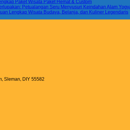
Lengkap Paket Wisata Paket Hemat & Custom
 Terlupakan: Petualangan Seru Menyusuri Keindahan Alam Yogy
uan Lengkap Wisata Budaya, Belanja, dan Kuliner Legendaris
m, Sleman, DIY 55582