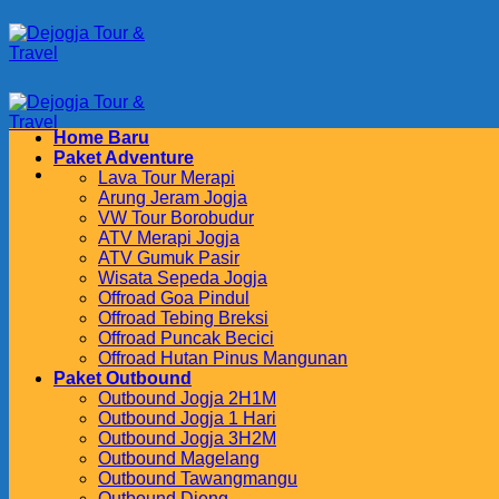
Skip
to
content
Home Baru
Paket Adventure
Lava Tour Merapi
Arung Jeram Jogja
VW Tour Borobudur
ATV Merapi Jogja
ATV Gumuk Pasir
Wisata Sepeda Jogja
Offroad Goa Pindul
Offroad Tebing Breksi
Offroad Puncak Becici
Offroad Hutan Pinus Mangunan
Paket Outbound
Outbound Jogja 2H1M
Outbound Jogja 1 Hari
Outbound Jogja 3H2M
Outbound Magelang
Outbound Tawangmangu
Outbound Dieng