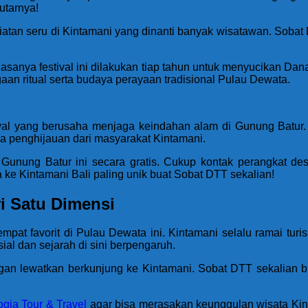
utarnya!
iatan seru di Kintamani yang dinanti banyak wisatawan. Sobat DTT
. Biasanya festival ini dilakukan tiap tahun untuk menyucikan 
gaan ritual serta budaya perayaan tradisional Pulau Dewata.
tival yang berusaha menjaga keindahan alam di Gunung Batur
ha penghijauan dari masyarakat Kintamani.
 Gunung Batur ini secara gratis. Cukup kontak perangkat d
ata ke Kintamani Bali paling unik buat Sobat DTT sekalian!
ri Satu Dimensi
mpat favorit di Pulau Dewata ini. Kintamani selalu ramai tu
ial dan sejarah di sini berpengaruh.
angan lewatkan berkunjung ke Kintamani. Sobat DTT sekalian b
gja Tour & Travel
agar bisa merasakan keunggulan wisata Kin