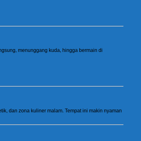
angsung, menunggang kuda, hingga bermain di
tetik, dan zona kuliner malam. Tempat ini makin nyaman