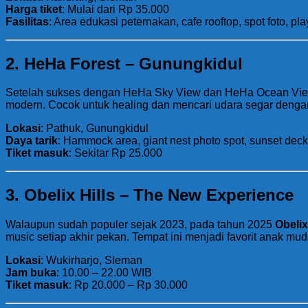
Harga tiket
: Mulai dari Rp 35.000
Fasilitas
: Area edukasi peternakan, cafe rooftop, spot foto, pl
2.
HeHa Forest – Gunungkidul
Setelah sukses dengan HeHa Sky View dan HeHa Ocean Vi
modern. Cocok untuk healing dan mencari udara segar deng
Lokasi
: Pathuk, Gunungkidul
Daya tarik
: Hammock area, giant nest photo spot, sunset deck
Tiket masuk
: Sekitar Rp 25.000
3.
Obelix Hills – The New Experience
Walaupun sudah populer sejak 2023, pada tahun 2025
Obelix
music setiap akhir pekan. Tempat ini menjadi favorit anak mud
Lokasi
: Wukirharjo, Sleman
Jam buka
: 10.00 – 22.00 WIB
Tiket masuk
: Rp 20.000 – Rp 30.000