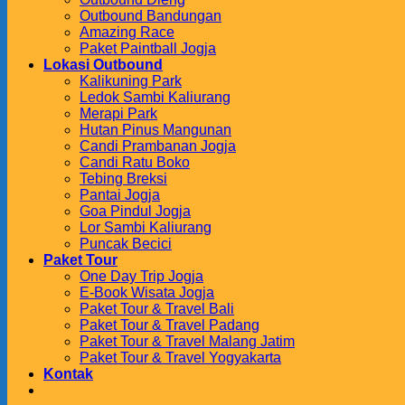
Outbound Bandungan
Amazing Race
Paket Paintball Jogja
Lokasi Outbound
Kalikuning Park
Ledok Sambi Kaliurang
Merapi Park
Hutan Pinus Mangunan
Candi Prambanan Jogja
Candi Ratu Boko
Tebing Breksi
Pantai Jogja
Goa Pindul Jogja
Lor Sambi Kaliurang
Puncak Becici
Paket Tour
One Day Trip Jogja
E-Book Wisata Jogja
Paket Tour & Travel Bali
Paket Tour & Travel Padang
Paket Tour & Travel Malang Jatim
Paket Tour & Travel Yogyakarta
Kontak