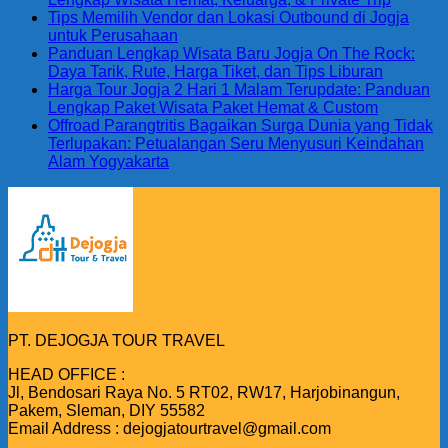
Tips Memilih Vendor dan Lokasi Outbound di Jogja
untuk Perusahaan
Panduan Lengkap Wisata Baru Jogja On The Rock:
Daya Tarik, Rute, Harga Tiket, dan Tips Liburan
Harga Tour Jogja 2 Hari 1 Malam Terupdate: Panduan
Lengkap Paket Wisata Paket Hemat & Custom
Offroad Parangtritis Bagaikan Surga Dunia yang Tidak
Terlupakan: Petualangan Seru Menyusuri Keindahan
Alam Yogyakarta
PT. DEJOGJA TOUR TRAVEL
HEAD OFFICE :
Jl, Bendosari Raya No. 5 RT02, RW17, Harjobinangun,
Pakem, Sleman, DIY 55582
Email Address : dejogjatourtravel@gmail.com