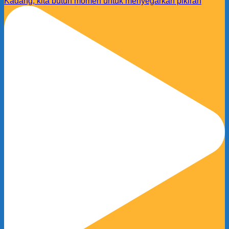
Kadang, kita butuh momen untuk menyegarkan pikiran