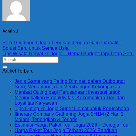
Admin 1
Paket Outbound Jogja Lengkap dengan Game Variatif –
Solusi Seru untuk Semua Usia
Tips Wisata Hemat ke Jogja – Hemat Budget Tapi Tetap Seru
Artikel Terbaru
Jenis Game yang Paling Diminati dalam Outbound:
Seru, Menantang, dan Membangun Kekompakan
Manfaat Outing bagi Perusahaan: Investasi untuk
Meningkatkan Produktivitas, Kekompakan Tim, dan
Loyalitas Karyawan
Tips Outing ke Jogja Super Hemat untuk Perusahaan
Itinerary Company Gathering Jogja 2H1M (2 Hari 1
Malam) Terlengkap & Terlaris
Estimasi Harga Paket Tour Jogja 2026 – Dejogja Tour
Harga Paket Tour Jogja Terbaru 2026: Panduan
Lengkap Wisata Hemat, Keluarga, & Private Trip