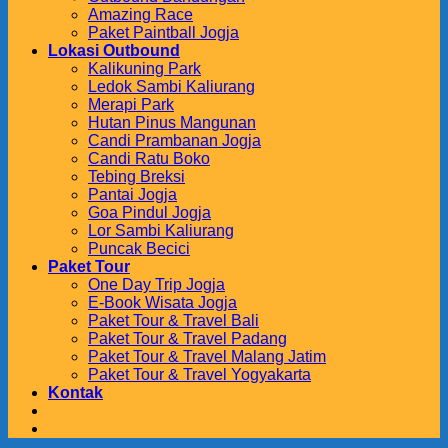
Amazing Race
Paket Paintball Jogja
Lokasi Outbound
Kalikuning Park
Ledok Sambi Kaliurang
Merapi Park
Hutan Pinus Mangunan
Candi Prambanan Jogja
Candi Ratu Boko
Tebing Breksi
Pantai Jogja
Goa Pindul Jogja
Lor Sambi Kaliurang
Puncak Becici
Paket Tour
One Day Trip Jogja
E-Book Wisata Jogja
Paket Tour & Travel Bali
Paket Tour & Travel Padang
Paket Tour & Travel Malang Jatim
Paket Tour & Travel Yogyakarta
Kontak