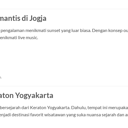
mantis di Jogja
engalaman menikmati sunset yang luar biasa. Dengan konsep o
nikmati live music.
.
raton Yogyakarta
 bersejarah dari Keraton Yogyakarta. Dahulu, tempat ini merupak
enjadi destinasi favorit wisatawan yang suka nuansa sejarah dan a