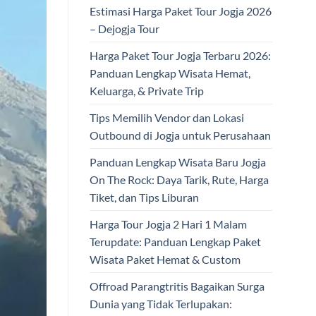
Estimasi Harga Paket Tour Jogja 2026
– Dejogja Tour
Harga Paket Tour Jogja Terbaru 2026:
Panduan Lengkap Wisata Hemat,
Keluarga, & Private Trip
Tips Memilih Vendor dan Lokasi
Outbound di Jogja untuk Perusahaan
Panduan Lengkap Wisata Baru Jogja
On The Rock: Daya Tarik, Rute, Harga
Tiket, dan Tips Liburan
Harga Tour Jogja 2 Hari 1 Malam
Terupdate: Panduan Lengkap Paket
Wisata Paket Hemat & Custom
Offroad Parangtritis Bagaikan Surga
Dunia yang Tidak Terlupakan: