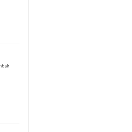
ombak