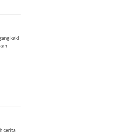
gang kaki
ukan
h cerita