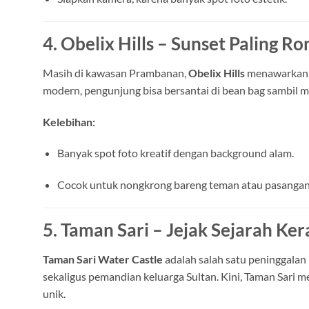
4. Obelix Hills – Sunset Paling Ro
Masih di kawasan Prambanan,
Obelix Hills
menawarkan p
modern, pengunjung bisa bersantai di bean bag sambil me
Kelebihan:
Banyak spot foto kreatif dengan background alam.
Cocok untuk nongkrong bareng teman atau pasangan
5. Taman Sari – Jejak Sejarah Ke
Taman Sari Water Castle
adalah salah satu peninggalan
sekaligus pemandian keluarga Sultan. Kini, Taman Sari m
unik.