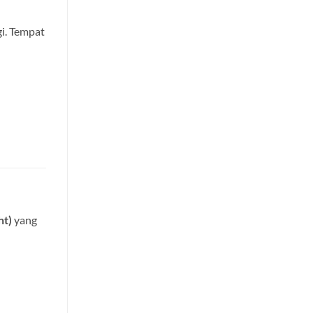
i. Tempat
ht)
yang