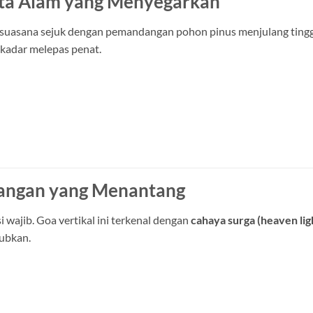
ata Alam yang Menyegarkan
uasana sejuk dengan pemandangan pohon pinus menjulang tingg
sekadar melepas penat.
langan yang Menantang
i wajib. Goa vertikal ini terkenal dengan
cahaya surga (heaven lig
ubkan.