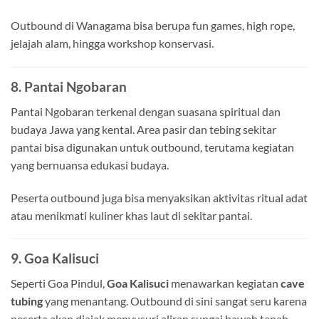
Outbound di Wanagama bisa berupa fun games, high rope,
jelajah alam, hingga workshop konservasi.
8. Pantai Ngobaran
Pantai Ngobaran terkenal dengan suasana spiritual dan
budaya Jawa yang kental. Area pasir dan tebing sekitar
pantai bisa digunakan untuk outbound, terutama kegiatan
yang bernuansa edukasi budaya.
Peserta outbound juga bisa menyaksikan aktivitas ritual adat
atau menikmati kuliner khas laut di sekitar pantai.
9. Goa Kalisuci
Seperti Goa Pindul,
Goa Kalisuci
menawarkan kegiatan
cave
tubing
yang menantang. Outbound di sini sangat seru karena
peserta akan diajak menyusuri aliran sungai bawah tanah