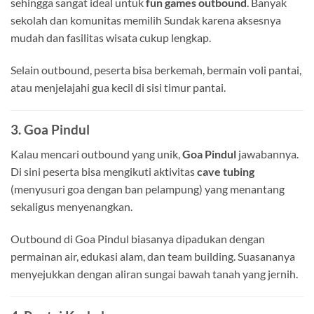
sehingga sangat ideal untuk
fun games outbound
. Banyak
sekolah dan komunitas memilih Sundak karena aksesnya
mudah dan fasilitas wisata cukup lengkap.
Selain outbound, peserta bisa berkemah, bermain voli pantai,
atau menjelajahi gua kecil di sisi timur pantai.
3. Goa Pindul
Kalau mencari outbound yang unik,
Goa Pindul
jawabannya.
Di sini peserta bisa mengikuti aktivitas
cave tubing
(menyusuri goa dengan ban pelampung) yang menantang
sekaligus menyenangkan.
Outbound di Goa Pindul biasanya dipadukan dengan
permainan air, edukasi alam, dan team building. Suasananya
menyejukkan dengan aliran sungai bawah tanah yang jernih.