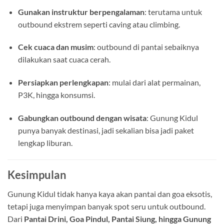
Gunakan instruktur berpengalaman
: terutama untuk
outbound ekstrem seperti caving atau climbing.
Cek cuaca dan musim
: outbound di pantai sebaiknya
dilakukan saat cuaca cerah.
Persiapkan perlengkapan
: mulai dari alat permainan,
P3K, hingga konsumsi.
Gabungkan outbound dengan wisata
: Gunung Kidul
punya banyak destinasi, jadi sekalian bisa jadi paket
lengkap liburan.
Kesimpulan
Gunung Kidul tidak hanya kaya akan pantai dan goa eksotis,
tetapi juga menyimpan banyak spot seru untuk outbound.
Dari
Pantai Drini, Goa Pindul, Pantai Siung, hingga Gunung