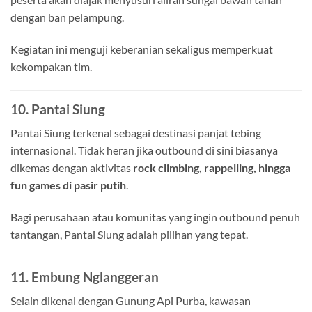
dengan ban pelampung.
Kegiatan ini menguji keberanian sekaligus memperkuat
kekompakan tim.
10. Pantai Siung
Pantai Siung terkenal sebagai destinasi panjat tebing
internasional. Tidak heran jika outbound di sini biasanya
dikemas dengan aktivitas
rock climbing, rappelling, hingga
fun games di pasir putih
.
Bagi perusahaan atau komunitas yang ingin outbound penuh
tantangan, Pantai Siung adalah pilihan yang tepat.
11. Embung Nglanggeran
Selain dikenal dengan Gunung Api Purba, kawasan