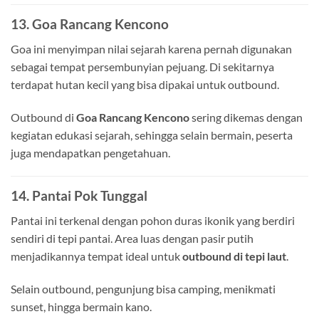
13. Goa Rancang Kencono
Goa ini menyimpan nilai sejarah karena pernah digunakan
sebagai tempat persembunyian pejuang. Di sekitarnya
terdapat hutan kecil yang bisa dipakai untuk outbound.
Outbound di
Goa Rancang Kencono
sering dikemas dengan
kegiatan edukasi sejarah, sehingga selain bermain, peserta
juga mendapatkan pengetahuan.
14. Pantai Pok Tunggal
Pantai ini terkenal dengan pohon duras ikonik yang berdiri
sendiri di tepi pantai. Area luas dengan pasir putih
menjadikannya tempat ideal untuk
outbound di tepi laut
.
Selain outbound, pengunjung bisa camping, menikmati
sunset, hingga bermain kano.