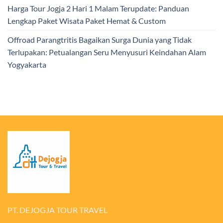
Harga Tour Jogja 2 Hari 1 Malam Terupdate: Panduan
Lengkap Paket Wisata Paket Hemat & Custom
Offroad Parangtritis Bagaikan Surga Dunia yang Tidak
Terlupakan: Petualangan Seru Menyusuri Keindahan Alam
Yogyakarta
PT. DEJOGJA TOUR TRAVEL