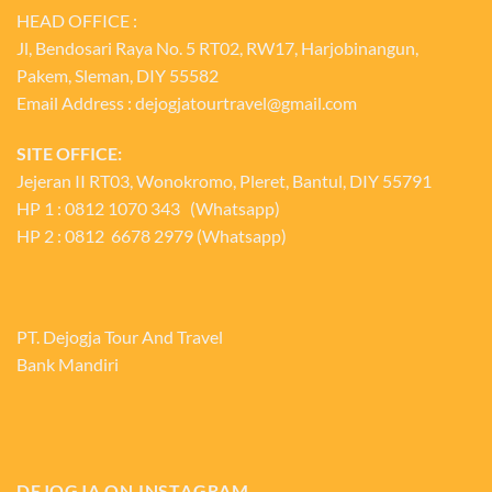
HEAD OFFICE :
Jl, Bendosari Raya No. 5 RT02, RW17, Harjobinangun,
Pakem, Sleman, DIY 55582
Email Address : dejogjatourtravel@gmail.com
SITE OFFICE:
Jejeran II RT03, Wonokromo, Pleret, Bantul, DIY 55791
HP 1 : 0812 1070 343 (Whatsapp)
HP 2 : 0812 6678 2979 (Whatsapp)
PT. Dejogja Tour And Travel
Bank Mandiri
DEJOGJA ON INSTAGRAM