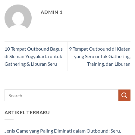
ADMIN 1
10 Tempat Outbound Bagus
9 Tempat Outbound di Klaten
di Sleman Yogyakarta untuk
yang Seru untuk Gathering,
Gathering & Liburan Seru
Training, dan Liburan
ARTIKEL TERBARU
Jenis Game yang Paling Diminati dalam Outbound: Seru,