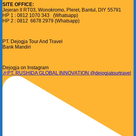
SITE OFFICE:
Jejeran II RT03, Wonokromo, Pleret, Bantul, DIY 55791
HP 1 : 0812 1070 343 (Whatsapp)
HP 2 : 0812 6678 2979 (Whatsapp)
PT. Dejogja Tour And Travel
Bank Mandiri
Dejogja on Instagram
🎉PT. RUSHIDA GLOBAL INNOVATION @dejogjatourtravel