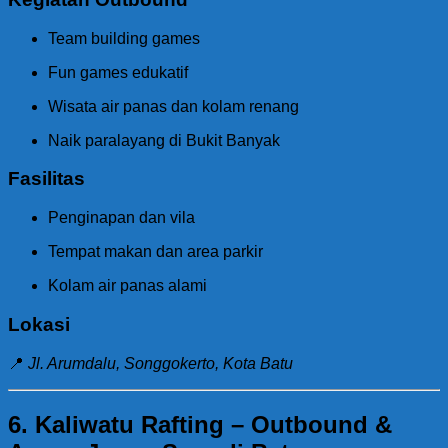
Team building games
Fun games edukatif
Wisata air panas dan kolam renang
Naik paralayang di Bukit Banyak
Fasilitas
Penginapan dan vila
Tempat makan dan area parkir
Kolam air panas alami
Lokasi
📍
Jl. Arumdalu, Songgokerto, Kota Batu
6. Kaliwatu Rafting – Outbound &