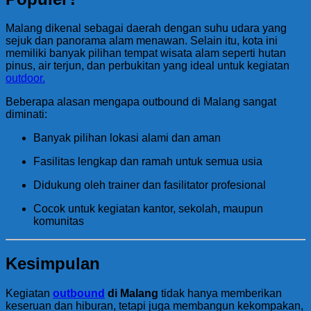
Malang dikenal sebagai daerah dengan suhu udara yang
sejuk dan panorama alam menawan. Selain itu, kota ini
memiliki banyak pilihan tempat wisata alam seperti hutan
pinus, air terjun, dan perbukitan yang ideal untuk kegiatan
outdoor.
Beberapa alasan mengapa outbound di Malang sangat
diminati:
Banyak pilihan lokasi alami dan aman
Fasilitas lengkap dan ramah untuk semua usia
Didukung oleh trainer dan fasilitator profesional
Cocok untuk kegiatan kantor, sekolah, maupun
komunitas
Kesimpulan
Kegiatan
outbound
di Malang
tidak hanya memberikan
keseruan dan hiburan, tetapi juga membangun kekompakan,