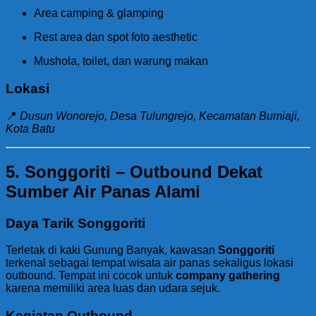
Area camping & glamping
Rest area dan spot foto aesthetic
Mushola, toilet, dan warung makan
Lokasi
📍
Dusun Wonorejo, Desa Tulungrejo, Kecamatan Bumiaji,
Kota Batu
5. Songgoriti – Outbound Dekat
Sumber Air Panas Alami
Daya Tarik Songgoriti
Terletak di kaki Gunung Banyak, kawasan
Songgoriti
terkenal sebagai tempat wisata air panas sekaligus lokasi
outbound. Tempat ini cocok untuk
company gathering
karena memiliki area luas dan udara sejuk.
Kegiatan Outbound