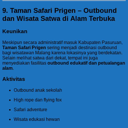
9. Taman Safari Prigen – Outbound
dan Wisata Satwa di Alam Terbuka
Keunikan
Meskipun secara administratif masuk Kabupaten Pasuruan,
Taman Safari Prigen
sering menjadi destinasi outbound
bagi wisatawan Malang karena lokasinya yang berdekatan.
Selain melihat satwa dari dekat, tempat ini juga
menyediakan fasilitas
outbound edukatif dan petualangan
alam
.
Aktivitas
Outbound anak sekolah
High rope dan flying fox
Safari adventure
Wisata edukasi hewan