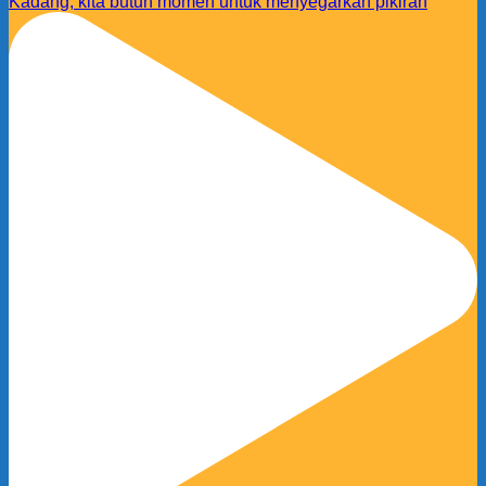
Kadang, kita butuh momen untuk menyegarkan pikiran