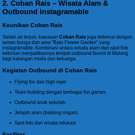
2. Coban Rais – Wisata Alam &
Outbound Instagramable
Keunikan Coban Rais
Selain air terjun, kawasan
Coban Rais
juga terkenal dengan
taman bunga dan area “Batu Flower Garden” yang
instagramable. Kombinasi antara wisata alam dan spot foto
kekinian menjadikannya tempat outbound favorit di Malang
bagi kalangan muda dan keluarga.
Kegiatan Outbound di Coban Rais
Flying fox dan high rope
Team building dengan berbagai fun games
Outbound anak sekolah
Jelajah alam (trekking ringan)
Spot foto dan wisata edukasi
Fasilitas