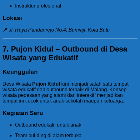
Instruktur profesional
Lokasi
📍
Jl. Raya Pandanrejo No.4, Bumiaji, Kota Batu
7. Pujon Kidul – Outbound di Desa
Wisata yang Edukatif
Keunggulan
Desa Wisata
Pujon Kidul
kini menjadi salah satu tempat
wisata edukatif dan outbound terbaik di Malang. Konsep
wisata pedesaan yang alami dan interaktif menjadikan
tempat ini cocok untuk anak sekolah maupun keluarga.
Kegiatan Seru
Outbound edukatif untuk anak
Team building di alam terbuka