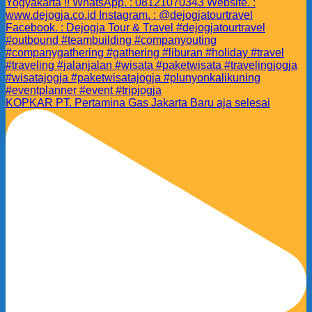
KOPKAR PT. Pertamina Gas Jakarta Baru aja selesai