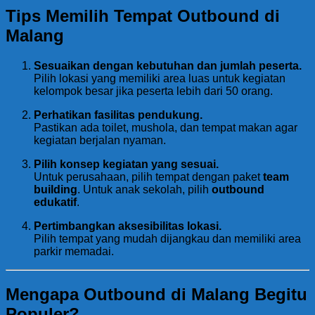
Tips Memilih Tempat Outbound di
Malang
Sesuaikan dengan kebutuhan dan jumlah peserta.
Pilih lokasi yang memiliki area luas untuk kegiatan
kelompok besar jika peserta lebih dari 50 orang.
Perhatikan fasilitas pendukung.
Pastikan ada toilet, mushola, dan tempat makan agar
kegiatan berjalan nyaman.
Pilih konsep kegiatan yang sesuai.
Untuk perusahaan, pilih tempat dengan paket
team
building
. Untuk anak sekolah, pilih
outbound
edukatif
.
Pertimbangkan aksesibilitas lokasi.
Pilih tempat yang mudah dijangkau dan memiliki area
parkir memadai.
Mengapa Outbound di Malang Begitu
Populer?