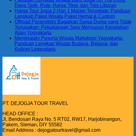
Daya Tarik, Rute, Harga Tiket, dan Tips Liburan
Harga Tour Jogja 2 Hari 1 Malam Terupdate: Panduan
Lengkap Paket Wisata Paket Hemat & Custom
Offroad Parangtritis Bagaikan Surga Dunia yang Tidak
Terlupakan: Petualangan Seru Menyusuri Keindahan
Alam Yogyakarta
Menjelajahi Pesona Wisata Malioboro Yogyakarta:
Panduan Lengkap Wisata Budaya, Belanja, dan
Kuliner Legendaris
PT. DEJOGJA TOUR TRAVEL
HEAD OFFICE :
Jl, Bendosari Raya No. 5 RT02, RW17, Harjobinangun,
Pakem, Sleman, DIY 55582
Email Address : dejogjatourtravel@gmail.com