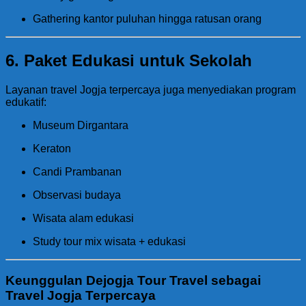
Gathering kantor puluhan hingga ratusan orang
6. Paket Edukasi untuk Sekolah
Layanan travel Jogja terpercaya juga menyediakan program
edukatif:
Museum Dirgantara
Keraton
Candi Prambanan
Observasi budaya
Wisata alam edukasi
Study tour mix wisata + edukasi
Keunggulan Dejogja Tour Travel sebagai
Travel Jogja Terpercaya