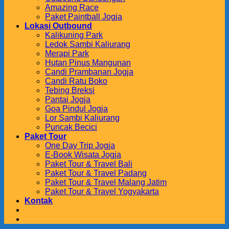
Amazing Race
Paket Paintball Jogja
Lokasi Outbound
Kalikuning Park
Ledok Sambi Kaliurang
Merapi Park
Hutan Pinus Mangunan
Candi Prambanan Jogja
Candi Ratu Boko
Tebing Breksi
Pantai Jogja
Goa Pindul Jogja
Lor Sambi Kaliurang
Puncak Becici
Paket Tour
One Day Trip Jogja
E-Book Wisata Jogja
Paket Tour & Travel Bali
Paket Tour & Travel Padang
Paket Tour & Travel Malang Jatim
Paket Tour & Travel Yogyakarta
Kontak