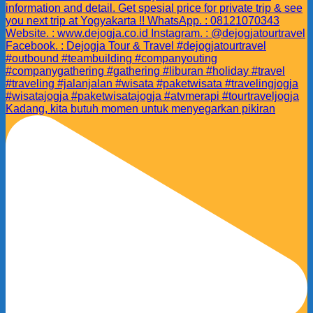
Kadang, kita butuh momen untuk menyegarkan pikiran