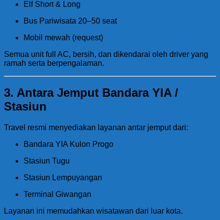
Elf Short & Long
Bus Pariwisata 20–50 seat
Mobil mewah (request)
Semua unit full AC, bersih, dan dikendarai oleh driver yang
ramah serta berpengalaman.
3. Antara Jemput Bandara YIA /
Stasiun
Travel resmi menyediakan layanan antar jemput dari:
Bandara YIA Kulon Progo
Stasiun Tugu
Stasiun Lempuyangan
Terminal Giwangan
Layanan ini memudahkan wisatawan dari luar kota.