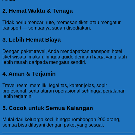
2. Hemat Waktu & Tenaga
Tidak perlu mencari rute, memesan tiket, atau mengatur
transport — semuanya sudah disediakan.
3. Lebih Hemat Biaya
Dengan paket travel, Anda mendapatkan transport, hotel,
tiket wisata, makan, hingga guide dengan harga yang jauh
lebih murah daripada mengatur sendiri.
4. Aman & Terjamin
Travel resmi memiliki legalitas, kantor jelas, sopir
profesional, serta aturan operasional sehingga perjalanan
lebih terjamin.
5. Cocok untuk Semua Kalangan
Mulai dari keluarga kecil hingga rombongan 200 orang,
semua bisa dilayani dengan paket yang sesuai.