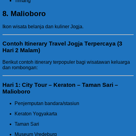
Timang
8. Malioboro
Ikon wisata belanja dan kuliner Jogja.
Contoh Itinerary Travel Jogja Terpercaya (3
Hari 2 Malam)
Berikut contoh itinerary terpopuler bagi wisatawan keluarga
dan rombongan:
Hari 1: City Tour – Keraton – Taman Sari –
Malioboro
Penjemputan bandara/stasiun
Keraton Yogyakarta
Taman Sari
Museum Vredeburg