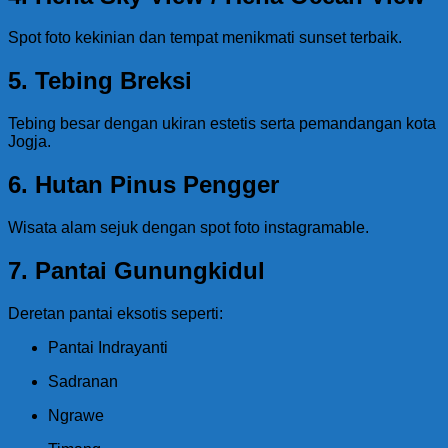
Spot foto kekinian dan tempat menikmati sunset terbaik.
5. Tebing Breksi
Tebing besar dengan ukiran estetis serta pemandangan kota
Jogja.
6. Hutan Pinus Pengger
Wisata alam sejuk dengan spot foto instagramable.
7. Pantai Gunungkidul
Deretan pantai eksotis seperti:
Pantai Indrayanti
Sadranan
Ngrawe