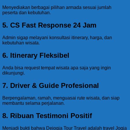
Menyediakan berbagai pilihan armada sesuai jumlah
peserta dan kebutuhan.
5. CS Fast Response 24 Jam
Admin sigap melayani konsultasi itinerary, harga, dan
kebutuhan wisata.
6. Itinerary Fleksibel
Anda bisa request tempat wisata apa saja yang ingin
dikunjungi.
7. Driver & Guide Profesional
Berpengalaman, ramah, menguasai rute wisata, dan siap
membantu selama perjalanan.
8. Ribuan Testimoni Positif
Menjadi bukti bahwa Dejogja Tour Travel adalah travel Jogja