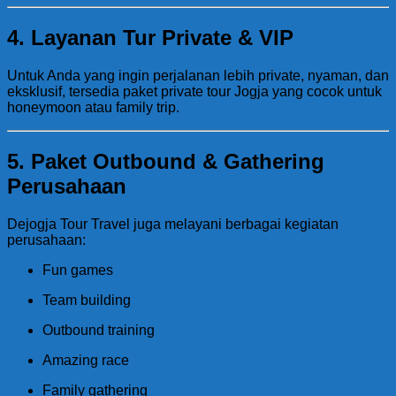
4. Layanan Tur Private & VIP
Untuk Anda yang ingin perjalanan lebih private, nyaman, dan
eksklusif, tersedia paket private tour Jogja yang cocok untuk
honeymoon atau family trip.
5. Paket Outbound & Gathering
Perusahaan
Dejogja Tour Travel juga melayani berbagai kegiatan
perusahaan:
Fun games
Team building
Outbound training
Amazing race
Family gathering