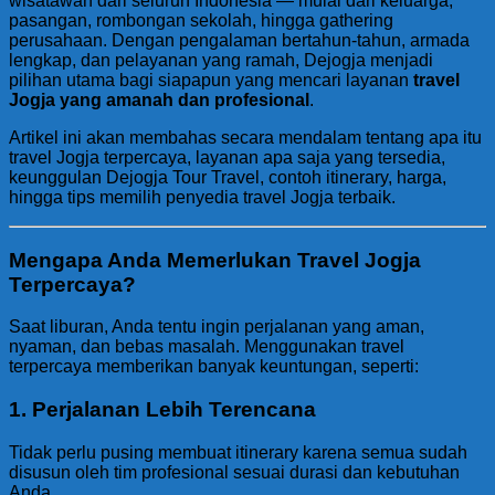
wisatawan dari seluruh Indonesia — mulai dari keluarga,
pasangan, rombongan sekolah, hingga gathering
perusahaan. Dengan pengalaman bertahun-tahun, armada
lengkap, dan pelayanan yang ramah, Dejogja menjadi
pilihan utama bagi siapapun yang mencari layanan
travel
Jogja yang amanah dan profesional
.
Artikel ini akan membahas secara mendalam tentang apa itu
travel Jogja terpercaya, layanan apa saja yang tersedia,
keunggulan Dejogja Tour Travel, contoh itinerary, harga,
hingga tips memilih penyedia travel Jogja terbaik.
Mengapa Anda Memerlukan Travel Jogja
Terpercaya?
Saat liburan, Anda tentu ingin perjalanan yang aman,
nyaman, dan bebas masalah. Menggunakan travel
terpercaya memberikan banyak keuntungan, seperti:
1. Perjalanan Lebih Terencana
Tidak perlu pusing membuat itinerary karena semua sudah
disusun oleh tim profesional sesuai durasi dan kebutuhan
Anda.