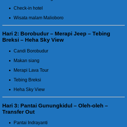
Check-in hotel
Wisata malam Malioboro
Hari 2: Borobudur – Merapi Jeep – Tebing
Breksi – Heha Sky View
Candi Borobudur
Makan siang
Merapi Lava Tour
Tebing Breksi
Heha Sky View
Hari 3: Pantai Gunungkidul – Oleh-oleh –
Transfer Out
Pantai Indrayanti