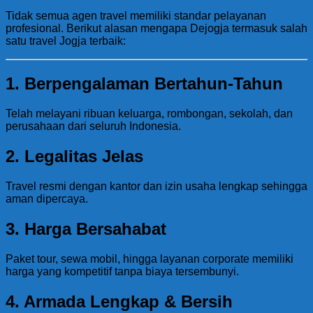
Tidak semua agen travel memiliki standar pelayanan
profesional. Berikut alasan mengapa Dejogja termasuk salah
satu travel Jogja terbaik:
1. Berpengalaman Bertahun-Tahun
Telah melayani ribuan keluarga, rombongan, sekolah, dan
perusahaan dari seluruh Indonesia.
2. Legalitas Jelas
Travel resmi dengan kantor dan izin usaha lengkap sehingga
aman dipercaya.
3. Harga Bersahabat
Paket tour, sewa mobil, hingga layanan corporate memiliki
harga yang kompetitif tanpa biaya tersembunyi.
4. Armada Lengkap & Bersih