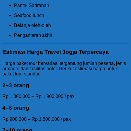
Pantai Sadranan
Seafood lunch
Belanja oleh-oleh
Pengantaran akhir
Estimasi Harga Travel Jogja Terpercaya
Harga paket tour bervariasi tergantung jumlah peserta, jenis
armada, dan fasilitas hotel. Berikut estimasi harga untuk
paket tour standar:
2–3 orang
Rp 1.300.000 – Rp 1.900.000 / pax
4–6 orang
Rp 900.000 – Rp 1.500.000 / pax
7–10 orang