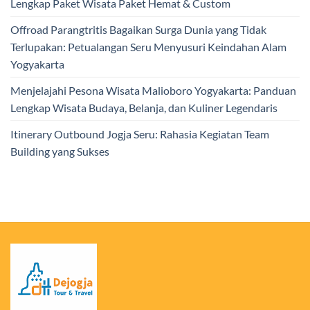
Lengkap Paket Wisata Paket Hemat & Custom
Offroad Parangtritis Bagaikan Surga Dunia yang Tidak
Terlupakan: Petualangan Seru Menyusuri Keindahan Alam
Yogyakarta
Menjelajahi Pesona Wisata Malioboro Yogyakarta: Panduan
Lengkap Wisata Budaya, Belanja, dan Kuliner Legendaris
Itinerary Outbound Jogja Seru: Rahasia Kegiatan Team
Building yang Sukses