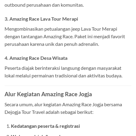
outbound perusahaan dan komunitas.
3. Amazing Race Lava Tour Merapi
Mengombinasikan petualangan jeep Lava Tour Merapi
dengan tantangan Amazing Race. Paket ini menjadi favorit
perusahaan karena unik dan penuh adrenalin.
4. Amazing Race Desa Wisata
Peserta diajak berinteraksi langsung dengan masyarakat
lokal melalui permainan tradisional dan aktivitas budaya.
Alur Kegiatan Amazing Race Jogja
Secara umum, alur kegiatan Amazing Race Jogja bersama
Dejogja Tour Travel adalah sebagai berikut:
Kedatangan peserta & registrasi