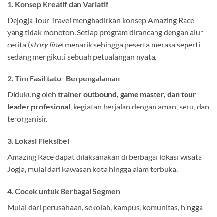
1. Konsep Kreatif dan Variatif
Dejogja Tour Travel menghadirkan konsep Amazing Race
yang tidak monoton. Setiap program dirancang dengan alur
cerita (
story line
) menarik sehingga peserta merasa seperti
sedang mengikuti sebuah petualangan nyata.
2. Tim Fasilitator Berpengalaman
Didukung oleh
trainer outbound, game master, dan tour
leader profesional
, kegiatan berjalan dengan aman, seru, dan
terorganisir.
3. Lokasi Fleksibel
Amazing Race dapat dilaksanakan di berbagai lokasi wisata
Jogja, mulai dari kawasan kota hingga alam terbuka.
4. Cocok untuk Berbagai Segmen
Mulai dari perusahaan, sekolah, kampus, komunitas, hingga