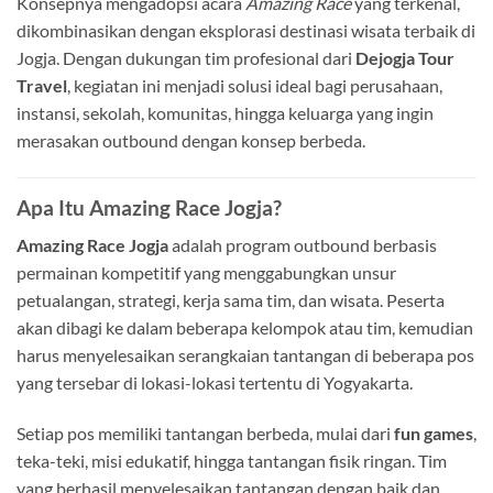
Konsepnya mengadopsi acara
Amazing Race
yang terkenal,
dikombinasikan dengan eksplorasi destinasi wisata terbaik di
Jogja. Dengan dukungan tim profesional dari
Dejogja Tour
Travel
, kegiatan ini menjadi solusi ideal bagi perusahaan,
instansi, sekolah, komunitas, hingga keluarga yang ingin
merasakan outbound dengan konsep berbeda.
Apa Itu Amazing Race Jogja?
Amazing Race Jogja
adalah program outbound berbasis
permainan kompetitif yang menggabungkan unsur
petualangan, strategi, kerja sama tim, dan wisata. Peserta
akan dibagi ke dalam beberapa kelompok atau tim, kemudian
harus menyelesaikan serangkaian tantangan di beberapa pos
yang tersebar di lokasi-lokasi tertentu di Yogyakarta.
Setiap pos memiliki tantangan berbeda, mulai dari
fun games
,
teka-teki, misi edukatif, hingga tantangan fisik ringan. Tim
yang berhasil menyelesaikan tantangan dengan baik dan