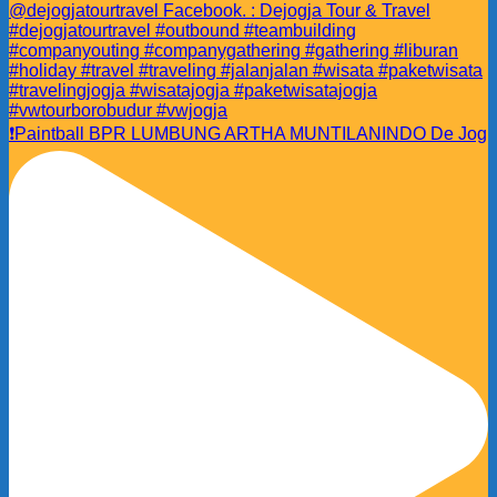
❗️Paintball BPR LUMBUNG ARTHA MUNTILANINDO De Jog