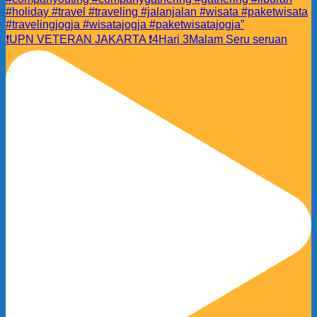
❗️UPN VETERAN JAKARTA ❗️4Hari 3Malam Seru seruan