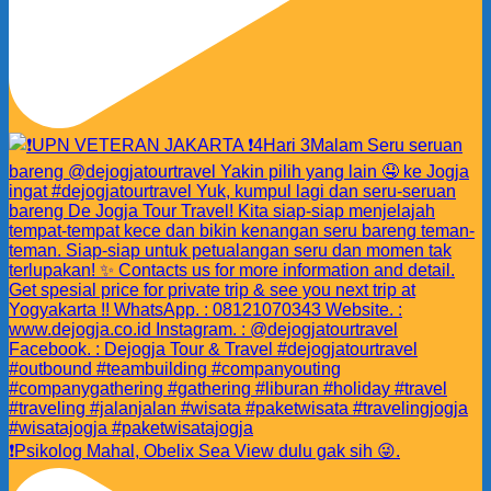
❗️Psikolog Mahal, Obelix Sea View dulu gak sih 😜.