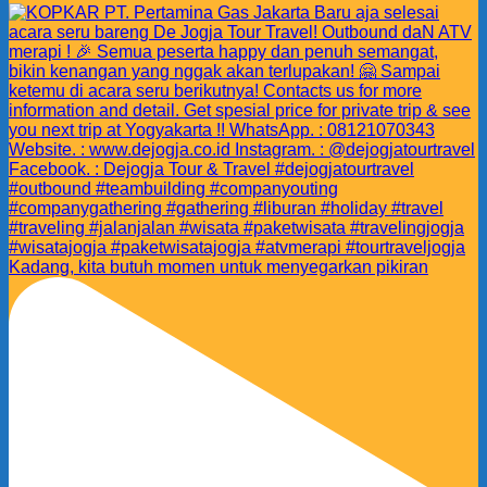
Kadang, kita butuh momen untuk menyegarkan pikiran