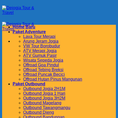
Skip
to
content
Home Baru
Paket Adventure
Lava Tour Merapi
Arung Jeram Jogja
VW Tour Borobudur
ATV Merapi Jogja
ATV Gumuk Pasir
Wisata Sepeda Jogja
Offroad Goa Pindul
Offroad Tebing Breksi
Offroad Puncak Becici
Offroad Hutan Pinus Mangunan
Paket Outbound
Outbound Jogja 2H1M
Outbound Jogja 1 Hari
Outbound Jogja 3H2M
Outbound Magelang
Outbound Tawangmangu
Outbound Dieng
Outbound Bandungan