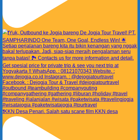
❗️KKN Desa Penari. Salah satu scane film KKN desa