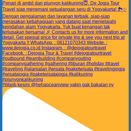
‼️Wajib kesini @hehaoceanview yakin gak bakalan ny