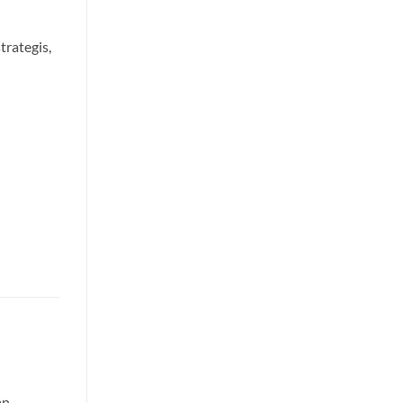
trategis,
n,