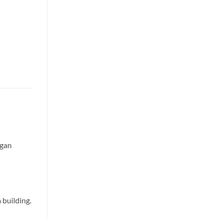
ngan
building.