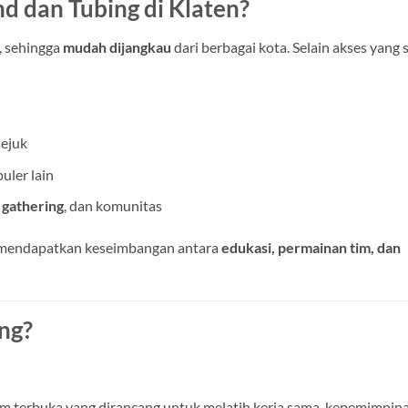
 dan Tubing di Klaten?
, sehingga
mudah dijangkau
dari berbagai kota. Selain akses yang s
ejuk
uler lain
 gathering
, dan komunitas
 mendapatkan keseimbangan antara
edukasi, permainan tim, dan
ng?
am terbuka yang dirancang untuk melatih kerja sama, kepemimpina