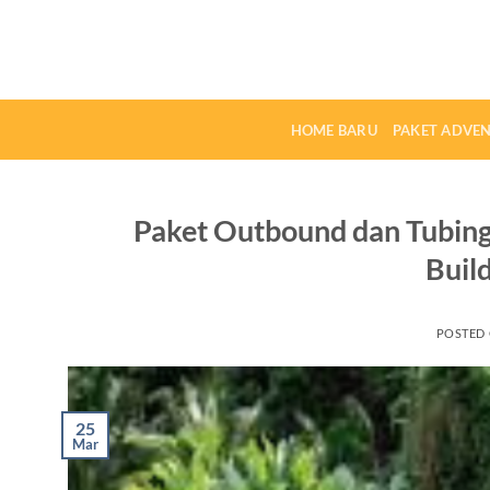
Skip
to
content
HOME BARU
PAKET ADVE
Paket Outbound dan Tubing
Buil
POSTED
25
Mar