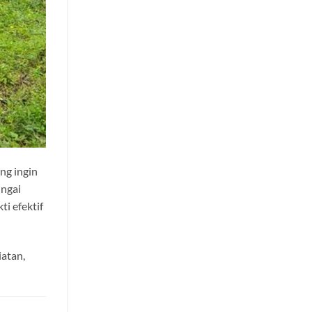
ng ingin
ungai
ti efektif
iatan,