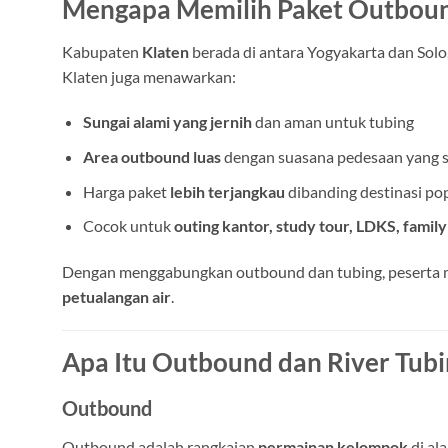
Mengapa Memilih Paket Outbound
Kabupaten
Klaten
berada di antara Yogyakarta dan Solo
Klaten juga menawarkan:
Sungai alami yang jernih
dan aman untuk tubing
Area outbound luas
dengan suasana pedesaan yang s
Harga paket
lebih terjangkau
dibanding destinasi pop
Cocok untuk
outing kantor, study tour, LDKS, family
Dengan menggabungkan outbound dan tubing, peserta
petualangan air
.
Apa Itu Outbound dan River Tubi
Outbound
Outbound adalah rangkaian
permainan kelompok
di al