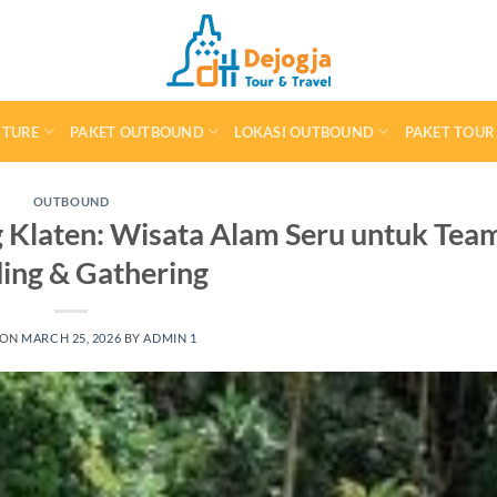
NTURE
PAKET OUTBOUND
LOKASI OUTBOUND
PAKET TOUR
OUTBOUND
 Klaten: Wisata Alam Seru untuk Tea
ding & Gathering
 ON
MARCH 25, 2026
BY
ADMIN 1