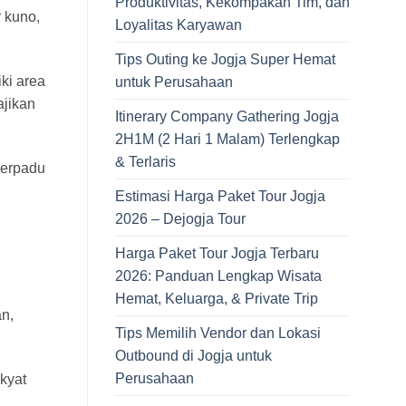
Produktivitas, Kekompakan Tim, dan
 kuno,
Loyalitas Karyawan
Tips Outing ke Jogja Super Hemat
ki area
untuk Perusahaan
ajikan
Itinerary Company Gathering Jogja
2H1M (2 Hari 1 Malam) Terlengkap
& Terlaris
berpadu
Estimasi Harga Paket Tour Jogja
2026 – Dejogja Tour
Harga Paket Tour Jogja Terbaru
2026: Panduan Lengkap Wisata
Hemat, Keluarga, & Private Trip
an,
Tips Memilih Vendor dan Lokasi
Outbound di Jogja untuk
Perusahaan
kyat