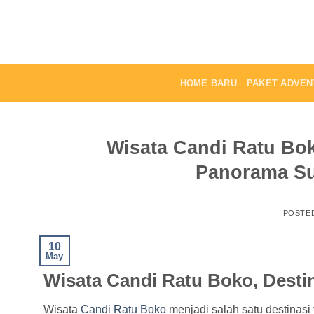
Skip
to
content
HOME BARU
PAKET ADVEN
Wisata Candi Ratu Bo
Panorama Su
POSTE
10
May
Wisata Candi Ratu Boko, Destin
Wisata
Candi Ratu Boko
menjadi salah satu destinasi