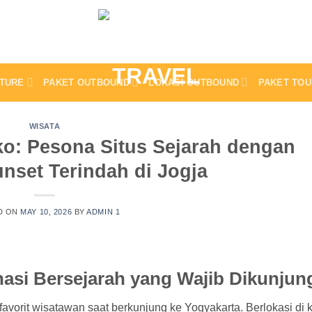
TURE
PAKET OUTBOUND
LOKASI OUTBOUND
PAKET TOU
WISATA
ko: Pesona Situs Sejarah dengan
nset Terindah di Jogja
D ON
MAY 10, 2026
BY
ADMIN 1
asi Bersejarah yang Wajib Dikunjun
 favorit wisatawan saat berkunjung ke Yogyakarta. Berlokasi di