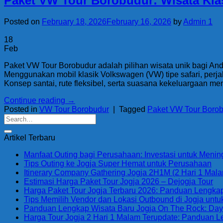
Paket VW Tour Borobudur: Wisata Kla
Posted on
February 18, 2026
February 16, 2026
by
Admin 1
18
Feb
Paket VW Tour Borobudur adalah pilihan wisata unik bagi An
Menggunakan mobil klasik Volkswagen (VW) tipe safari, per
Konsep santai, rute fleksibel, serta suasana kekeluargaan m
Continue reading
→
Posted in
VW Tour Borobudur
|
Tagged
Paket VW Tour Boro
Artikel Terbaru
Manfaat Outing bagi Perusahaan: Investasi untuk Menin
Tips Outing ke Jogja Super Hemat untuk Perusahaan
Itinerary Company Gathering Jogja 2H1M (2 Hari 1 Malam
Estimasi Harga Paket Tour Jogja 2026 – Dejogja Tour
Harga Paket Tour Jogja Terbaru 2026: Panduan Lengkap 
Tips Memilih Vendor dan Lokasi Outbound di Jogja unt
Panduan Lengkap Wisata Baru Jogja On The Rock: Daya T
Harga Tour Jogja 2 Hari 1 Malam Terupdate: Panduan 