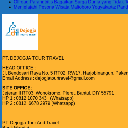
Offroad Parangtritis Bagaikan Surga Dunia yang Tidak
Menjelajahi Pesona Wisata Malioboro Yogyakarta: Pand
PT. DEJOGJA TOUR TRAVEL
HEAD OFFICE :
Jl, Bendosari Raya No. 5 RT02, RW17, Harjobinangun, Pake
Email Address : dejogjatourtravel@gmail.com
SITE OFFICE:
Jejeran II RT03, Wonokromo, Pleret, Bantul, DIY 55791
HP 1 : 0812 1070 343 (Whatsapp)
HP 2 : 0812 6678 2979 (Whatsapp)
PT. Dejogja Tour And Travel
Bank Mandiri