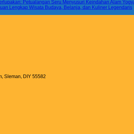
 Terlupakan: Petualangan Seru Menyusuri Keindahan Alam Yogy
uan Lengkap Wisata Budaya, Belanja, dan Kuliner Legendaris
m, Sleman, DIY 55582