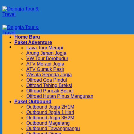
Skip
to
content
Home Baru
Paket Adventure
Lava Tour Merapi
Arung Jeram Jogja
VW Tour Borobudur
ATV Merapi Jogja
ATV Gumuk Pasir
Wisata Sepeda Jogja
Offroad Goa Pindul
Offroad Tebing Breksi
Offroad Puncak Becici
Offroad Hutan Pinus Mangunan
Paket Outbound
Outbound Jogja 2H1M
Outbound Jogja 1 Hari
Outbound Jogja 3H2M
Outbound Magelang
Outbound Tawangmangu
Outbound Dieng