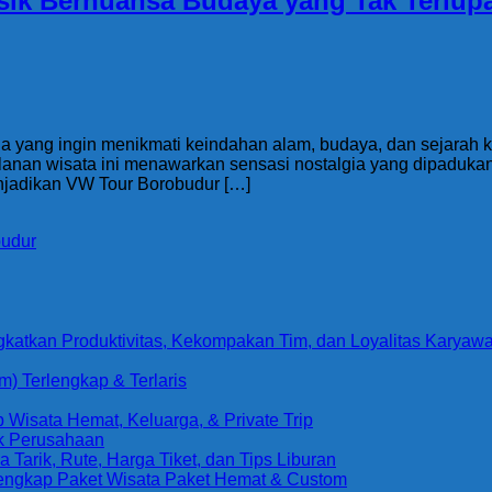
sik Bernuansa Budaya yang Tak Terlup
da yang ingin menikmati keindahan alam, budaya, dan sejarah
jalanan wisata ini menawarkan sensasi nostalgia yang dipad
enjadikan VW Tour Borobudur […]
budur
gkatkan Produktivitas, Kekompakan Tim, dan Loyalitas Karyaw
) Terlengkap & Terlaris
Wisata Hemat, Keluarga, & Private Trip
uk Perusahaan
arik, Rute, Harga Tiket, dan Tips Liburan
Lengkap Paket Wisata Paket Hemat & Custom