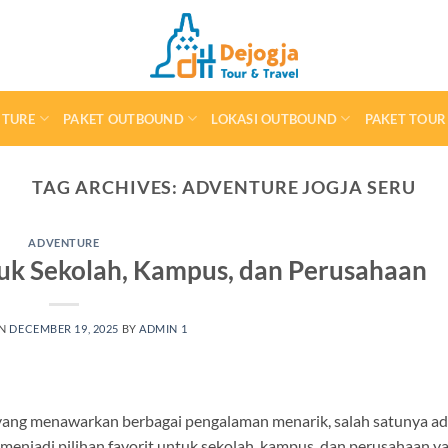
NTURE
PAKET OUTBOUND
LOKASI OUTBOUND
PAKET TOUR
TAG ARCHIVES:
ADVENTURE JOGJA SERU
ADVENTURE
tuk Sekolah, Kampus, dan Perusahaan
ON
DECEMBER 19, 2025
BY
ADMIN 1
 yang menawarkan berbagai pengalaman menarik, salah satunya ad
i menjadi pilihan favorit untuk sekolah, kampus, dan perusahaan y