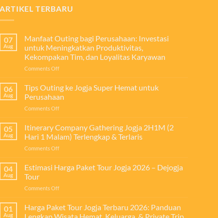
ARTIKEL TERBARU
Manfaat Outing bagi Perusahaan: Investasi
07
Aug
untuk Meningkatkan Produktivitas,
Kekompakan Tim, dan Loyalitas Karyawan
on
Comments Off
Manfaat
Outing
Tips Outing ke Jogja Super Hemat untuk
06
bagi
Aug
Perusahaan
Perusahaan:
on
Comments Off
Investasi
Tips
untuk
Outing
Itinerary Company Gathering Jogja 2H1M (2
Meningkatkan
05
ke
Produktivitas,
Aug
Hari 1 Malam) Terlengkap & Terlaris
Jogja
Kekompakan
on
Comments Off
Super
Tim,
Itinerary
Hemat
dan
Company
Estimasi Harga Paket Tour Jogja 2026 – Dejogja
untuk
04
Loyalitas
Gathering
Perusahaan
Aug
Tour
Karyawan
Jogja
on
Comments Off
2H1M
Estimasi
(2
Harga
Harga Paket Tour Jogja Terbaru 2026: Panduan
Hari
01
Paket
1
Aug
Lengkap Wisata Hemat, Keluarga, & Private Trip