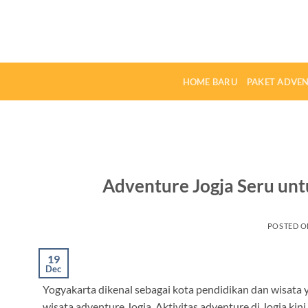
Skip
to
content
HOME BARU
PAKET ADVE
Adventure Jogja Seru un
POSTED 
19
Dec
Yogyakarta dikenal sebagai kota pendidikan dan wisata
wisata adventure Jogja. Aktivitas adventure di Jogja kin