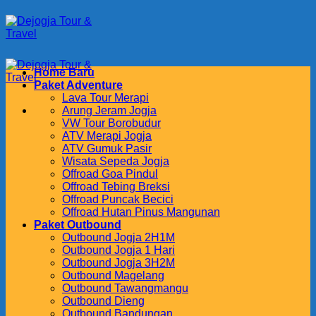
Skip
to
content
Home Baru
Paket Adventure
Lava Tour Merapi
Arung Jeram Jogja
VW Tour Borobudur
ATV Merapi Jogja
ATV Gumuk Pasir
Wisata Sepeda Jogja
Offroad Goa Pindul
Offroad Tebing Breksi
Offroad Puncak Becici
Offroad Hutan Pinus Mangunan
Paket Outbound
Outbound Jogja 2H1M
Outbound Jogja 1 Hari
Outbound Jogja 3H2M
Outbound Magelang
Outbound Tawangmangu
Outbound Dieng
Outbound Bandungan