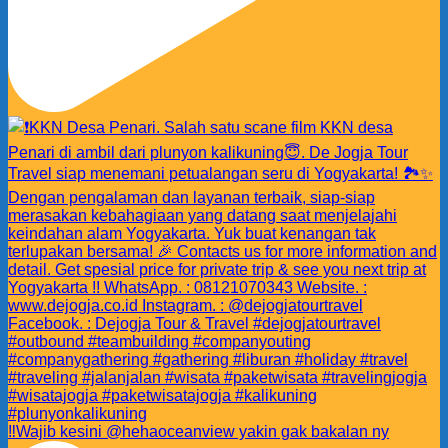
‼️Wajib kesini @hehaoceanview yakin gak bakalan ny