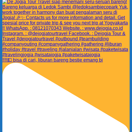
‼️‼️💵 bisa di cari, liburan bareng bestie emang bi