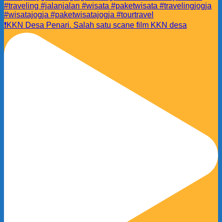
❗️KKN Desa Penari. Salah satu scane film KKN desa