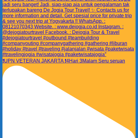
❗️UPN VETERAN JAKARTA ❗️4Hari 3Malam Seru seruan