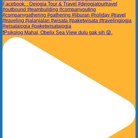
❗️Psikolog Mahal, Obelix Sea View dulu gak sih 😜.