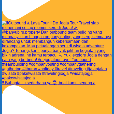
‼️ Bahagia itu sederhana ya 😇, buat kamu seneng aj