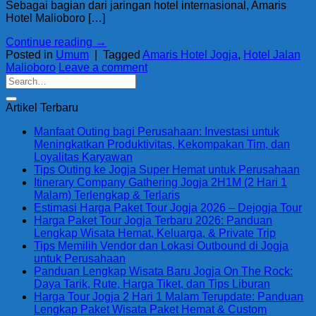
Sebagai bagian dari jaringan hotel internasional, Amaris
Hotel Malioboro […]
Continue reading
→
Posted in
Umum
|
Tagged
Amaris Hotel Jogja
,
Hotel Jalan
Malioboro
Leave a comment
Artikel Terbaru
Manfaat Outing bagi Perusahaan: Investasi untuk
Meningkatkan Produktivitas, Kekompakan Tim, dan
Loyalitas Karyawan
Tips Outing ke Jogja Super Hemat untuk Perusahaan
Itinerary Company Gathering Jogja 2H1M (2 Hari 1
Malam) Terlengkap & Terlaris
Estimasi Harga Paket Tour Jogja 2026 – Dejogja Tour
Harga Paket Tour Jogja Terbaru 2026: Panduan
Lengkap Wisata Hemat, Keluarga, & Private Trip
Tips Memilih Vendor dan Lokasi Outbound di Jogja
untuk Perusahaan
Panduan Lengkap Wisata Baru Jogja On The Rock:
Daya Tarik, Rute, Harga Tiket, dan Tips Liburan
Harga Tour Jogja 2 Hari 1 Malam Terupdate: Panduan
Lengkap Paket Wisata Paket Hemat & Custom