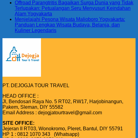
Offroad Parangtritis Bagaikan Surga Dunia yang Tidak
Terlupakan: Petualangan Seru Menyusuri Keindahan
Alam Yogyakarta
Menjelajahi Pesona Wisata Malioboro Yogyakarta:
Panduan Lengkap Wisata Budaya, Belanja, dan
Kuliner Legendaris
PT. DEJOGJA TOUR TRAVEL
HEAD OFFICE :
Jl, Bendosari Raya No. 5 RT02, RW17, Harjobinangun,
Pakem, Sleman, DIY 55582
Email Address : dejogjatourtravel@gmail.com
SITE OFFICE:
Jejeran II RT03, Wonokromo, Pleret, Bantul, DIY 55791
HP 1 : 0812 1070 343 (Whatsapp)