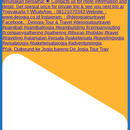
❗️Yuk, Outbound ke Jogja bareng De Jogja Tour Trav