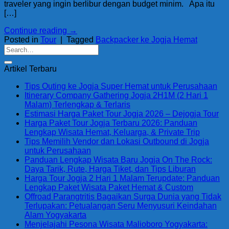
traveler yang ingin berlibur dengan budget minim. Apa itu
[…]
Continue reading
→
Posted in
Tour
|
Tagged
Backpacker ke Jogja Hemat
Artikel Terbaru
Tips Outing ke Jogja Super Hemat untuk Perusahaan
Itinerary Company Gathering Jogja 2H1M (2 Hari 1
Malam) Terlengkap & Terlaris
Estimasi Harga Paket Tour Jogja 2026 – Dejogja Tour
Harga Paket Tour Jogja Terbaru 2026: Panduan
Lengkap Wisata Hemat, Keluarga, & Private Trip
Tips Memilih Vendor dan Lokasi Outbound di Jogja
untuk Perusahaan
Panduan Lengkap Wisata Baru Jogja On The Rock:
Daya Tarik, Rute, Harga Tiket, dan Tips Liburan
Harga Tour Jogja 2 Hari 1 Malam Terupdate: Panduan
Lengkap Paket Wisata Paket Hemat & Custom
Offroad Parangtritis Bagaikan Surga Dunia yang Tidak
Terlupakan: Petualangan Seru Menyusuri Keindahan
Alam Yogyakarta
Menjelajahi Pesona Wisata Malioboro Yogyakarta: