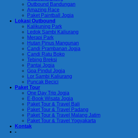
Outbound Bandungan
Amazing Race
Paket Paintball Jogja
Lokasi Outbound
Kalikuning Park
Ledok Sambi Kaliurang
Merapi Park
Hutan Pinus Mangunan
Candi Prambanan Jogja
Candi Ratu Boko
Tebing Breksi
Pantai Jogja
Goa Pindul Jogja
Lor Sambi Kaliurang
Puncak Becici
Paket Tour
One Day Trip Jogja
E-Book Wisata Jogja
Paket Tour & Travel Bali
Paket Tour & Travel Padang
Paket Tour & Travel Malang Jatim
Paket Tour & Travel Yogyakarta
Kontak
-