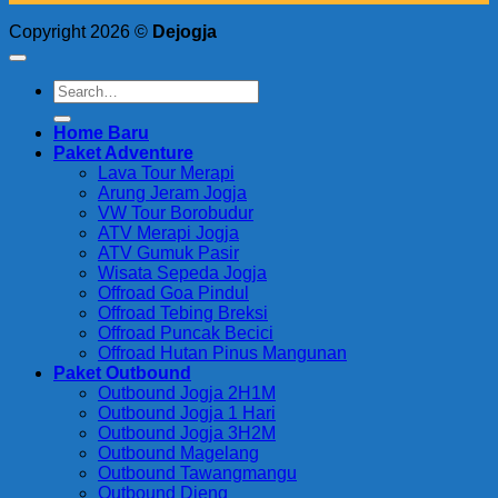
Hemat,
Panduan
Outbound
Copyright 2026 ©
Dejogja
Keluarga,
Lengkap
di
&
Wisata
Jogja
Private
Baru
untuk
Trip
Jogja
Perusahaan
On
Home Baru
The
Paket Adventure
Rock:
Lava Tour Merapi
Daya
Arung Jeram Jogja
Tarik,
VW Tour Borobudur
Rute,
ATV Merapi Jogja
Harga
ATV Gumuk Pasir
Tiket,
Wisata Sepeda Jogja
dan
Offroad Goa Pindul
Tips
Offroad Tebing Breksi
Liburan
Offroad Puncak Becici
Offroad Hutan Pinus Mangunan
Paket Outbound
Outbound Jogja 2H1M
Outbound Jogja 1 Hari
Outbound Jogja 3H2M
Outbound Magelang
Outbound Tawangmangu
Outbound Dieng