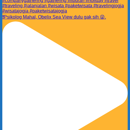
❗️Psikolog Mahal, Obelix Sea View dulu gak sih 😜.