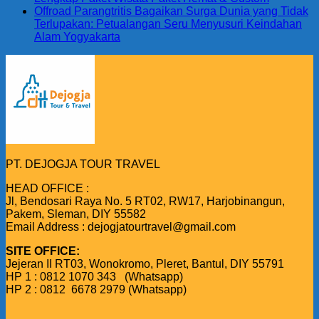
Offroad Parangtritis Bagaikan Surga Dunia yang Tidak
Terlupakan: Petualangan Seru Menyusuri Keindahan
Alam Yogyakarta
PT. DEJOGJA TOUR TRAVEL
HEAD OFFICE :
Jl, Bendosari Raya No. 5 RT02, RW17, Harjobinangun,
Pakem, Sleman, DIY 55582
Email Address : dejogjatourtravel@gmail.com
SITE OFFICE:
Jejeran II RT03, Wonokromo, Pleret, Bantul, DIY 55791
HP 1 : 0812 1070 343 (Whatsapp)
HP 2 : 0812 6678 2979 (Whatsapp)