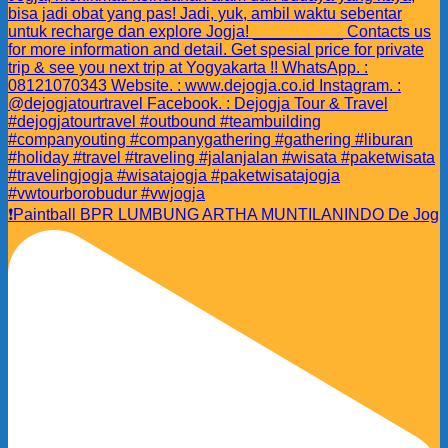
❗️Paintball BPR LUMBUNG ARTHA MUNTILANINDO De Jog