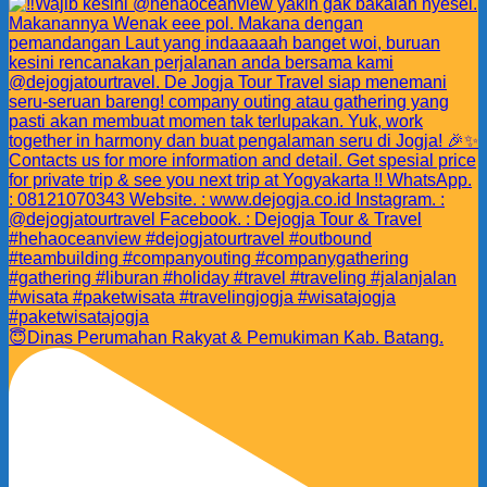
😇Dinas Perumahan Rakyat & Pemukiman Kab. Batang.