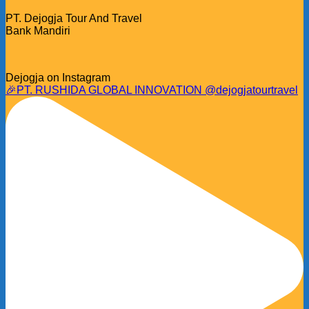
PT. Dejogja Tour And Travel
Bank Mandiri
Dejogja on Instagram
🎉PT. RUSHIDA GLOBAL INNOVATION @dejogjatourtravel