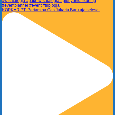
KOPKAR PT. Pertamina Gas Jakarta Baru aja selesai