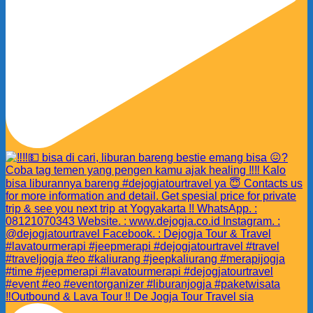
‼️Outbound & Lava Tour ‼️ De Jogja Tour Travel sia