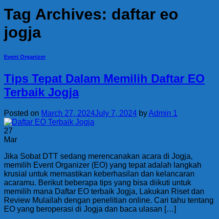
Tag Archives:
daftar eo
jogja
Event Organizer
Tips Tepat Dalam Memilih Daftar EO
Terbaik Jogja
Posted on
March 27, 2024
July 7, 2024
by
Admin 1
27
Mar
Jika Sobat DTT sedang merencanakan acara di Jogja,
memilih Event Organizer (EO) yang tepat adalah langkah
krusial untuk memastikan keberhasilan dan kelancaran
acaramu. Berikut beberapa tips yang bisa diikuti untuk
memilih mana Daftar EO terbaik Jogja, Lakukan Riset dan
Review Mulailah dengan penelitian online. Cari tahu tentang
EO yang beroperasi di Jogja dan baca ulasan […]