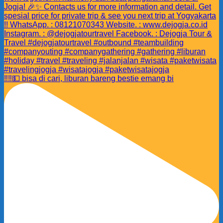
‼️‼️💵 bisa di cari, liburan bareng bestie emang bi