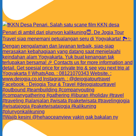
‼️Wajib kesini @hehaoceanview yakin gak bakalan ny