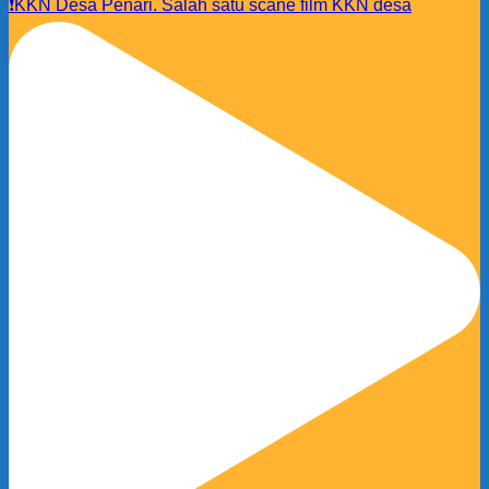
❗️KKN Desa Penari. Salah satu scane film KKN desa