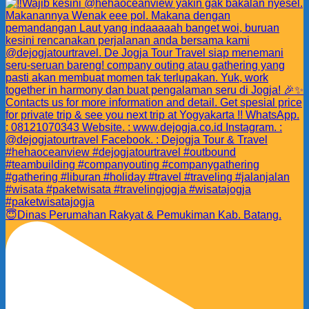
😇Dinas Perumahan Rakyat & Pemukiman Kab. Batang.