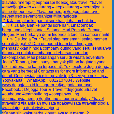
🇮🇩Jalan-jalan ke pantai sore hari, Lihat ombak ber
❗️Kapan sih waktu terbaik buat lava tour merapi ?