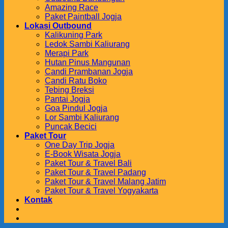
Amazing Race
Paket Paintball Jogja
Lokasi Outbound
Kalikuning Park
Ledok Sambi Kaliurang
Merapi Park
Hutan Pinus Mangunan
Candi Prambanan Jogja
Candi Ratu Boko
Tebing Breksi
Pantai Jogja
Goa Pindul Jogja
Lor Sambi Kaliurang
Puncak Becici
Paket Tour
One Day Trip Jogja
E-Book Wisata Jogja
Paket Tour & Travel Bali
Paket Tour & Travel Padang
Paket Tour & Travel Malang Jatim
Paket Tour & Travel Yogyakarta
Kontak