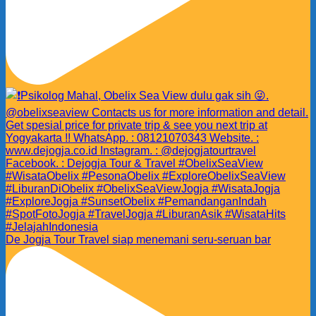
De Jogja Tour Travel siap menemani seru-seruan bar