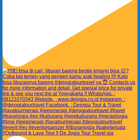
‼️Outbound & Lava Tour ‼️ De Jogja Tour Travel sia