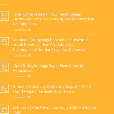
Jenis Game yang Paling Diminati dalam
08
Aug
Outbound: Seru, Menantang, dan Membangun
Kekompakan
on
Comments Off
Jenis
Game
Manfaat Outing bagi Perusahaan: Investasi
07
yang
Aug
untuk Meningkatkan Produktivitas,
Paling
Kekompakan Tim, dan Loyalitas Karyawan
Diminati
on
Comments Off
dalam
Manfaat
Outbound:
Outing
Seru,
Tips Outing ke Jogja Super Hemat untuk
06
bagi
Menantang,
Aug
Perusahaan
Perusahaan:
dan
on
Comments Off
Investasi
Membangun
Tips
untuk
Kekompakan
Outing
Itinerary Company Gathering Jogja 2H1M (2
Meningkatkan
05
ke
Produktivitas,
Aug
Hari 1 Malam) Terlengkap & Terlaris
Jogja
Kekompakan
on
Comments Off
Super
Tim,
Itinerary
Hemat
dan
Company
Estimasi Harga Paket Tour Jogja 2026 – Dejogja
untuk
04
Loyalitas
Gathering
Perusahaan
Aug
Tour
Karyawan