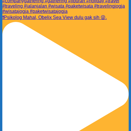
❗️Psikolog Mahal, Obelix Sea View dulu gak sih 😜.