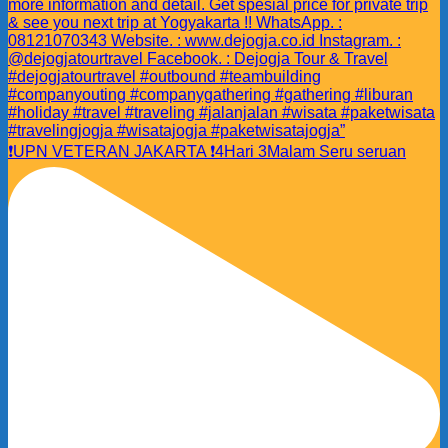
❗️UPN VETERAN JAKARTA ❗️4Hari 3Malam Seru seruan