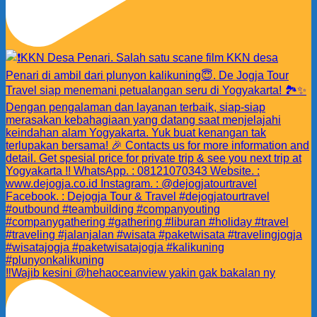
‼️Wajib kesini @hehaoceanview yakin gak bakalan ny