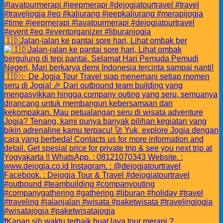
🇮🇩Jalan-jalan ke pantai sore hari, Lihat ombak ber
❗️Kapan sih waktu terbaik buat lava tour merapi ?