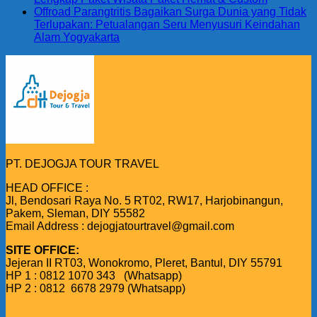
Offroad Parangtritis Bagaikan Surga Dunia yang Tidak
Terlupakan: Petualangan Seru Menyusuri Keindahan
Alam Yogyakarta
PT. DEJOGJA TOUR TRAVEL
HEAD OFFICE :
Jl, Bendosari Raya No. 5 RT02, RW17, Harjobinangun,
Pakem, Sleman, DIY 55582
Email Address : dejogjatourtravel@gmail.com
SITE OFFICE:
Jejeran II RT03, Wonokromo, Pleret, Bantul, DIY 55791
HP 1 : 0812 1070 343 (Whatsapp)
HP 2 : 0812 6678 2979 (Whatsapp)