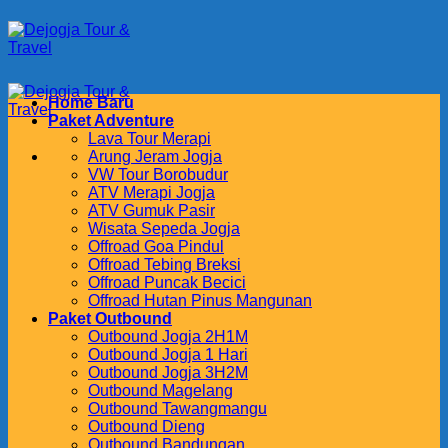
Skip
to
content
Home Baru
Paket Adventure
Lava Tour Merapi
Arung Jeram Jogja
VW Tour Borobudur
ATV Merapi Jogja
ATV Gumuk Pasir
Wisata Sepeda Jogja
Offroad Goa Pindul
Offroad Tebing Breksi
Offroad Puncak Becici
Offroad Hutan Pinus Mangunan
Paket Outbound
Outbound Jogja 2H1M
Outbound Jogja 1 Hari
Outbound Jogja 3H2M
Outbound Magelang
Outbound Tawangmangu
Outbound Dieng
Outbound Bandungan