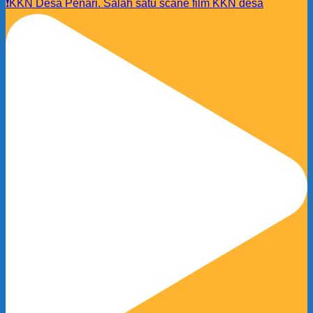
❗️KKN Desa Penari. Salah satu scane film KKN desa