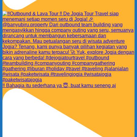
‼️ Bahagia itu sederhana ya 😇, buat kamu seneng aj