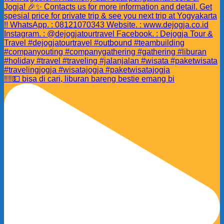
‼️‼️💵 bisa di cari, liburan bareng bestie emang bi