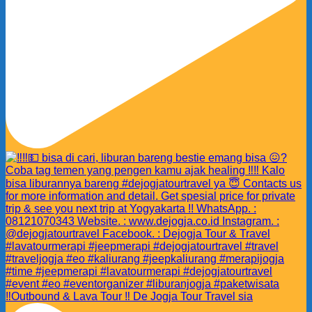
‼️Outbound & Lava Tour ‼️ De Jogja Tour Travel sia