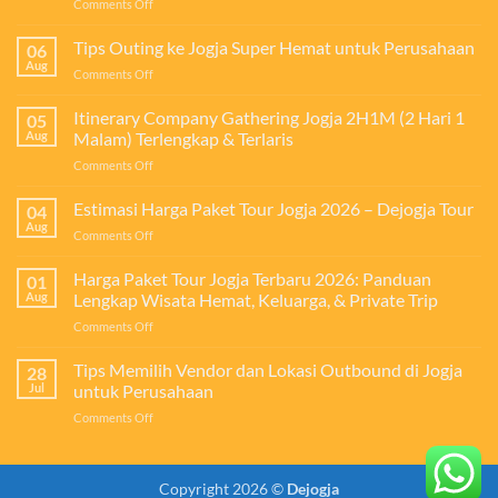
on
Comments Off
Manfaat
Outing
Tips Outing ke Jogja Super Hemat untuk Perusahaan
06
bagi
Aug
on
Comments Off
Perusahaan:
Tips
Investasi
Outing
Itinerary Company Gathering Jogja 2H1M (2 Hari 1
untuk
05
ke
Aug
Malam) Terlengkap & Terlaris
Meningkatkan
Jogja
Produktivitas,
on
Comments Off
Super
Kekompakan
Itinerary
Hemat
Tim,
Company
Estimasi Harga Paket Tour Jogja 2026 – Dejogja Tour
untuk
04
dan
Gathering
Perusahaan
Aug
Loyalitas
on
Comments Off
Jogja
Karyawan
Estimasi
2H1M
Harga
Harga Paket Tour Jogja Terbaru 2026: Panduan
(2
01
Paket
Aug
Lengkap Wisata Hemat, Keluarga, & Private Trip
Hari
Tour
1
on
Comments Off
Jogja
Malam)
Harga
2026
Terlengkap
Paket
Tips Memilih Vendor dan Lokasi Outbound di Jogja
–
28
&
Tour
Dejogja
Jul
untuk Perusahaan
Terlaris
Jogja
Tour
on
Comments Off
Terbaru
Tips
2026:
Memilih
Panduan
Vendor
Lengkap
Copyright 2026 ©
Dejogja
dan
Wisata