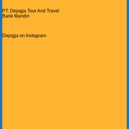
PT. Dejogja Tour And Travel
Bank Mandiri
Dejogja on Instagram