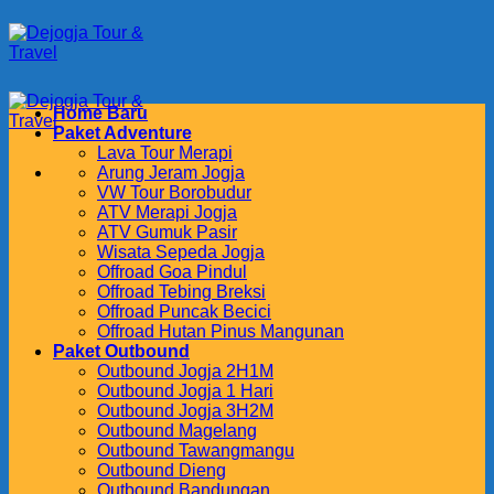
Skip
to
content
Home Baru
Paket Adventure
Lava Tour Merapi
Arung Jeram Jogja
VW Tour Borobudur
ATV Merapi Jogja
ATV Gumuk Pasir
Wisata Sepeda Jogja
Offroad Goa Pindul
Offroad Tebing Breksi
Offroad Puncak Becici
Offroad Hutan Pinus Mangunan
Paket Outbound
Outbound Jogja 2H1M
Outbound Jogja 1 Hari
Outbound Jogja 3H2M
Outbound Magelang
Outbound Tawangmangu
Outbound Dieng
Outbound Bandungan