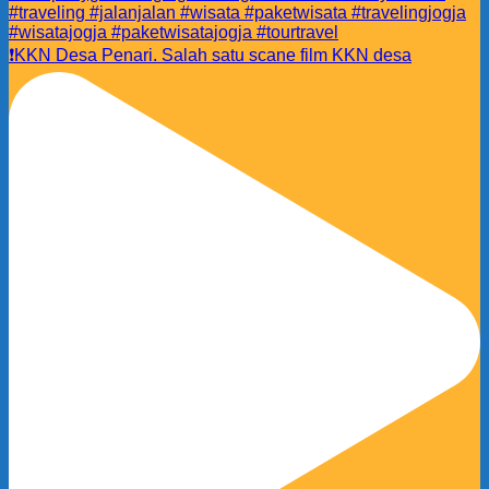
❗️KKN Desa Penari. Salah satu scane film KKN desa