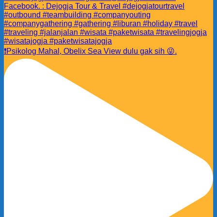
❗️Psikolog Mahal, Obelix Sea View dulu gak sih 😜.