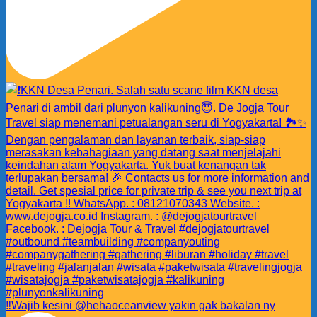
‼️Wajib kesini @hehaoceanview yakin gak bakalan ny