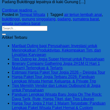
Padang Bukittinggi tepatnya di kaki Gunung […]
Continue reading
→
Posted in
Tempat Wisata
|
Tagged
air terjun lembah anai
,
bukittinggi
,
gunung singgalang
,
padang
,
sumatera barat
,
wisata sumatera barat
Artikel Terbaru
Manfaat Outing bagi Perusahaan: Investasi untuk
Meningkatkan Produktivitas, Kekompakan Tim, dan
Loyalitas Karyawan
Tips Outing ke Jogja Super Hemat untuk Perusahaan
Itinerary Company Gathering Jogja 2H1M (2 Hari 1
Malam) Terlengkap & Terlaris
Estimasi Harga Paket Tour Jogja 2026 – Dejogja Tour
Harga Paket Tour Jogja Terbaru 2026: Panduan
Lengkap Wisata Hemat, Keluarga, & Private Trip
Tips Memilih Vendor dan Lokasi Outbound di Jogja
untuk Perusahaan
Panduan Lengkap Wisata Baru Jogja On The Rock:
Daya Tarik, Rute, Harga Tiket, dan Tips Liburan
Harga Tour Jogja 2 Hari 1 Malam Terupdate: Panduan
Lengkap Paket Wisata Paket Hemat & Custom