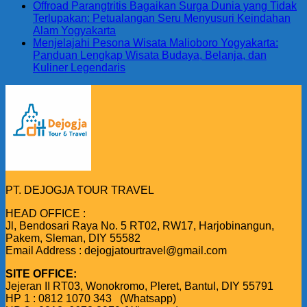
Offroad Parangtritis Bagaikan Surga Dunia yang Tidak
Terlupakan: Petualangan Seru Menyusuri Keindahan
Alam Yogyakarta
Menjelajahi Pesona Wisata Malioboro Yogyakarta:
Panduan Lengkap Wisata Budaya, Belanja, dan
Kuliner Legendaris
PT. DEJOGJA TOUR TRAVEL
HEAD OFFICE :
Jl, Bendosari Raya No. 5 RT02, RW17, Harjobinangun,
Pakem, Sleman, DIY 55582
Email Address : dejogjatourtravel@gmail.com
SITE OFFICE:
Jejeran II RT03, Wonokromo, Pleret, Bantul, DIY 55791
HP 1 : 0812 1070 343 (Whatsapp)