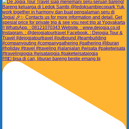
‼️‼️💵 bisa di cari, liburan bareng bestie emang bi