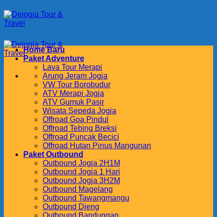
Skip
to
content
Home Baru
Paket Adventure
Lava Tour Merapi
Arung Jeram Jogja
VW Tour Borobudur
ATV Merapi Jogja
ATV Gumuk Pasir
Wisata Sepeda Jogja
Offroad Goa Pindul
Offroad Tebing Breksi
Offroad Puncak Becici
Offroad Hutan Pinus Mangunan
Paket Outbound
Outbound Jogja 2H1M
Outbound Jogja 1 Hari
Outbound Jogja 3H2M
Outbound Magelang
Outbound Tawangmangu
Outbound Dieng
Outbound Bandungan