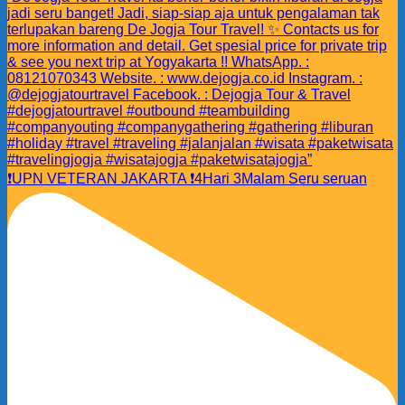
❗️UPN VETERAN JAKARTA ❗️4Hari 3Malam Seru seruan