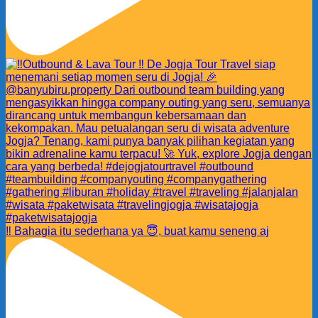
‼️ Bahagia itu sederhana ya 😇, buat kamu seneng aj