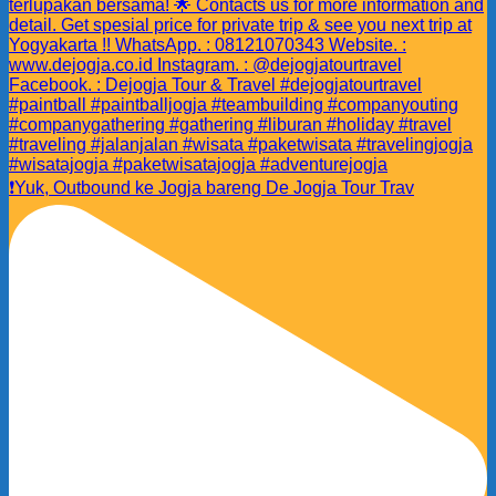
❗️Yuk, Outbound ke Jogja bareng De Jogja Tour Trav