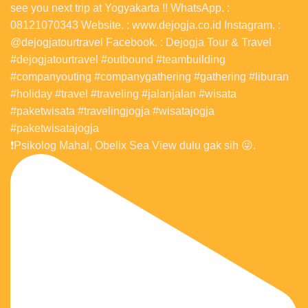
❗️Psikolog Mahal, Obelix Sea View dulu gak sih 😜.