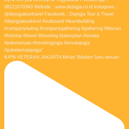
❗️UPN VETERAN JAKARTA ❗️4Hari 3Malam Seru seruan