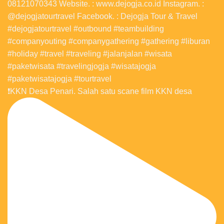
❗️KKN Desa Penari. Salah satu scane film KKN desa