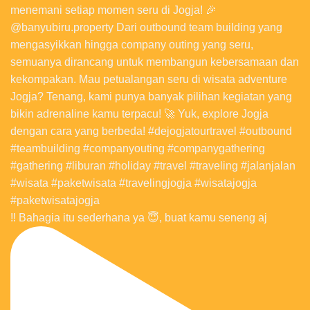
‼️ Bahagia itu sederhana ya 😇, buat kamu seneng aj