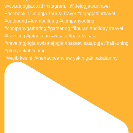
‼️Wajib kesini @hehaoceanview yakin gak bakalan ny