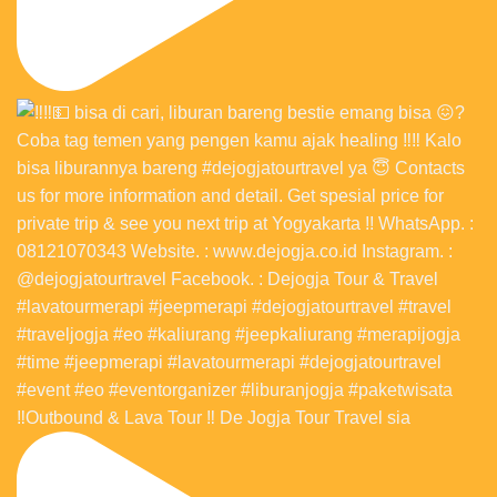
‼️Outbound & Lava Tour ‼️ De Jogja Tour Travel sia