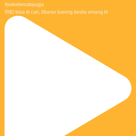
‼️‼️💵 bisa di cari, liburan bareng bestie emang bi