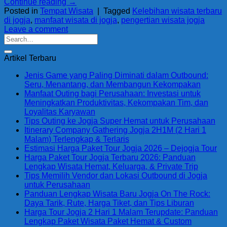
Continue reading
→
Posted in
Tempat Wisata
|
Tagged
Kelebihan wisata terbaru
di jogja
,
manfaat wisata di jogja
,
pengertian wisata jogja
Leave a comment
Artikel Terbaru
Jenis Game yang Paling Diminati dalam Outbound:
Seru, Menantang, dan Membangun Kekompakan
Manfaat Outing bagi Perusahaan: Investasi untuk
Meningkatkan Produktivitas, Kekompakan Tim, dan
Loyalitas Karyawan
Tips Outing ke Jogja Super Hemat untuk Perusahaan
Itinerary Company Gathering Jogja 2H1M (2 Hari 1
Malam) Terlengkap & Terlaris
Estimasi Harga Paket Tour Jogja 2026 – Dejogja Tour
Harga Paket Tour Jogja Terbaru 2026: Panduan
Lengkap Wisata Hemat, Keluarga, & Private Trip
Tips Memilih Vendor dan Lokasi Outbound di Jogja
untuk Perusahaan
Panduan Lengkap Wisata Baru Jogja On The Rock:
Daya Tarik, Rute, Harga Tiket, dan Tips Liburan
Harga Tour Jogja 2 Hari 1 Malam Terupdate: Panduan
Lengkap Paket Wisata Paket Hemat & Custom