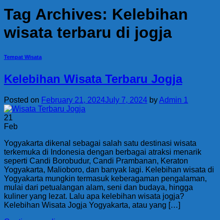
Tag Archives:
Kelebihan
wisata terbaru di jogja
Tempat Wisata
Kelebihan Wisata Terbaru Jogja
Posted on
February 21, 2024
July 7, 2024
by
Admin 1
21
Feb
Yogyakarta dikenal sebagai salah satu destinasi wisata
terkemuka di Indonesia dengan berbagai atraksi menarik
seperti Candi Borobudur, Candi Prambanan, Keraton
Yogyakarta, Malioboro, dan banyak lagi. Kelebihan wisata di
Yogyakarta mungkin termasuk keberagaman pengalaman,
mulai dari petualangan alam, seni dan budaya, hingga
kuliner yang lezat. Lalu apa kelebihan wisata jogja?
Kelebihan Wisata Jogja Yogyakarta, atau yang […]