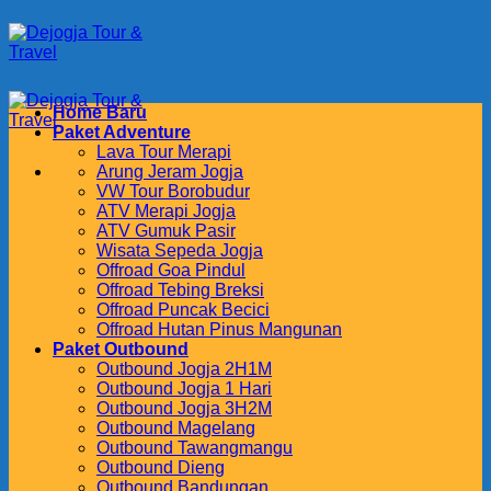
Skip
to
content
Home Baru
Paket Adventure
Lava Tour Merapi
Arung Jeram Jogja
VW Tour Borobudur
ATV Merapi Jogja
ATV Gumuk Pasir
Wisata Sepeda Jogja
Offroad Goa Pindul
Offroad Tebing Breksi
Offroad Puncak Becici
Offroad Hutan Pinus Mangunan
Paket Outbound
Outbound Jogja 2H1M
Outbound Jogja 1 Hari
Outbound Jogja 3H2M
Outbound Magelang
Outbound Tawangmangu
Outbound Dieng
Outbound Bandungan