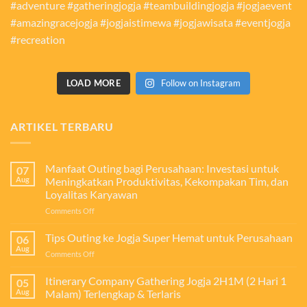
LOAD MORE
Follow on Instagram
ARTIKEL TERBARU
Manfaat Outing bagi Perusahaan: Investasi untuk
07
Aug
Meningkatkan Produktivitas, Kekompakan Tim, dan
Loyalitas Karyawan
on
Comments Off
Manfaat
Outing
Tips Outing ke Jogja Super Hemat untuk Perusahaan
06
bagi
Aug
on
Comments Off
Perusahaan:
Tips
Investasi
Outing
Itinerary Company Gathering Jogja 2H1M (2 Hari 1
untuk
05
ke
Aug
Malam) Terlengkap & Terlaris
Meningkatkan
Jogja
Produktivitas,