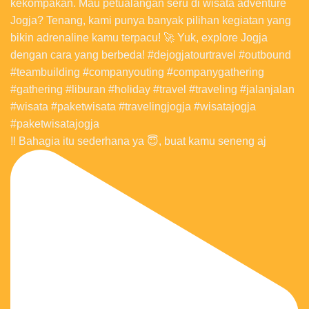
‼️ Bahagia itu sederhana ya 😇, buat kamu seneng aj