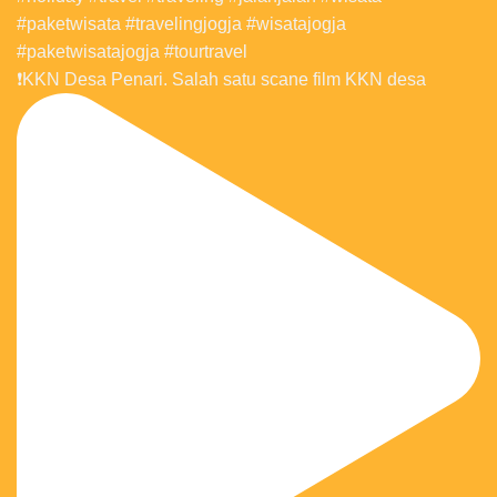
❗️KKN Desa Penari. Salah satu scane film KKN desa