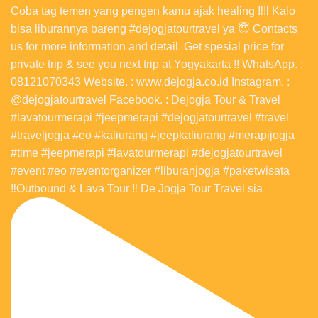
‼️Outbound & Lava Tour ‼️ De Jogja Tour Travel sia