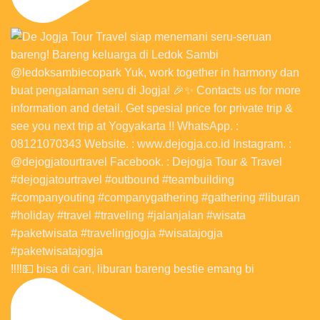
‼️‼️💵 bisa di cari, liburan bareng bestie emang bi