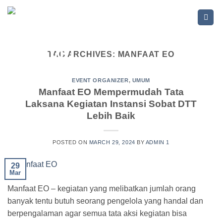
Skip
to
content
TAG ARCHIVES:
MANFAAT EO
EVENT ORGANIZER
,
UMUM
Manfaat EO Mempermudah Tata
Laksana Kegiatan Instansi Sobat DTT
Lebih Baik
POSTED ON
MARCH 29, 2024
BY
ADMIN 1
29
Mar
Manfaat EO – kegiatan yang melibatkan jumlah orang
banyak tentu butuh seorang pengelola yang handal dan
berpengalaman agar semua tata aksi kegiatan bisa