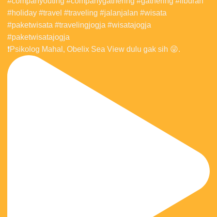
❗️Psikolog Mahal, Obelix Sea View dulu gak sih 😜.