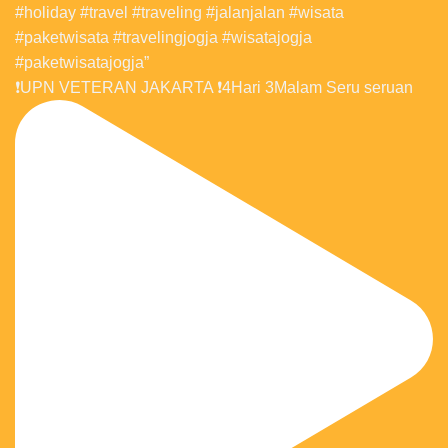
❗️UPN VETERAN JAKARTA ❗️4Hari 3Malam Seru seruan