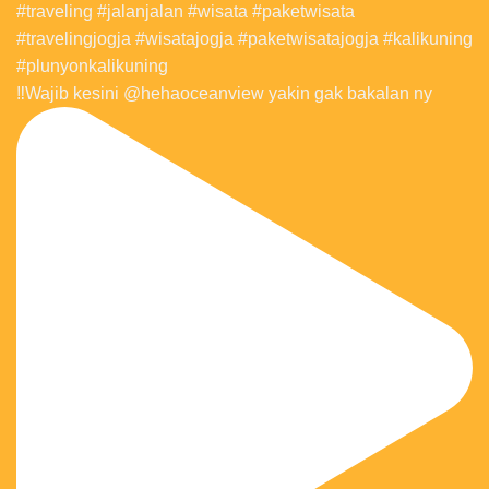
‼️Wajib kesini @hehaoceanview yakin gak bakalan ny