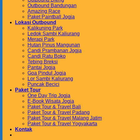
Outbound Bandungan
Amazing Race
Paket Paintball Jogja
Lokasi Outbound
Kalikuning Park
Ledok Sambi Kaliurang
Merapi Park
Hutan Pinus Mangunan
Candi Prambanan Jogja
Candi Ratu Boko
Tebing Breksi
Pantai Jogja
Goa Pindul Jogja
Lor Sambi Kaliurang
Puncak Becici
Paket Tour
One Day Trip Jogja
E-Book Wisata Jogja
Paket Tour & Travel Bali
Paket Tour & Travel Padang
Paket Tour & Travel Malang Jatim
Paket Tour & Travel Yogyakarta
Kontak