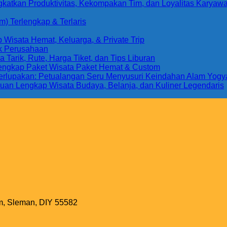
gkatkan Produktivitas, Kekompakan Tim, dan Loyalitas Karyaw
) Terlengkap & Terlaris
Wisata Hemat, Keluarga, & Private Trip
uk Perusahaan
arik, Rute, Harga Tiket, dan Tips Liburan
Lengkap Paket Wisata Paket Hemat & Custom
 Terlupakan: Petualangan Seru Menyusuri Keindahan Alam Yogy
uan Lengkap Wisata Budaya, Belanja, dan Kuliner Legendaris
m, Sleman, DIY 55582