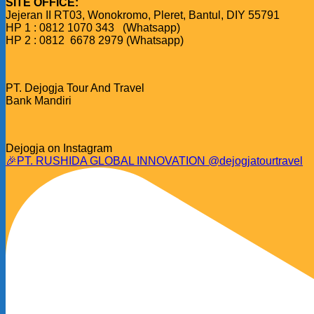
SITE OFFICE:
Jejeran II RT03, Wonokromo, Pleret, Bantul, DIY 55791
HP 1 : 0812 1070 343 (Whatsapp)
HP 2 : 0812 6678 2979 (Whatsapp)
PT. Dejogja Tour And Travel
Bank Mandiri
Dejogja on Instagram
🎉PT. RUSHIDA GLOBAL INNOVATION @dejogjatourtravel