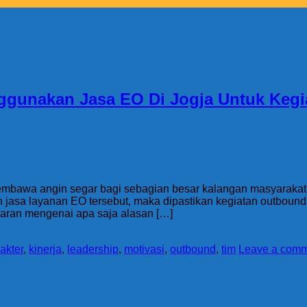
ggunakan Jasa EO Di Jogja Untuk Keg
membawa angin segar bagi sebagian besar kalangan masyarakat
sa layanan EO tersebut, maka dipastikan kegiatan outbound 
aran mengenai apa saja alasan […]
akter
,
kinerja
,
leadership
,
motivasi
,
outbound
,
tim
Leave a com