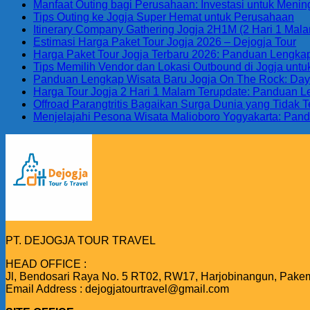
Manfaat Outing bagi Perusahaan: Investasi untuk Menin
Tips Outing ke Jogja Super Hemat untuk Perusahaan
Itinerary Company Gathering Jogja 2H1M (2 Hari 1 Malam
Estimasi Harga Paket Tour Jogja 2026 – Dejogja Tour
Harga Paket Tour Jogja Terbaru 2026: Panduan Lengkap 
Tips Memilih Vendor dan Lokasi Outbound di Jogja unt
Panduan Lengkap Wisata Baru Jogja On The Rock: Daya T
Harga Tour Jogja 2 Hari 1 Malam Terupdate: Panduan 
Offroad Parangtritis Bagaikan Surga Dunia yang Tidak
Menjelajahi Pesona Wisata Malioboro Yogyakarta: Pand
PT. DEJOGJA TOUR TRAVEL
HEAD OFFICE :
Jl, Bendosari Raya No. 5 RT02, RW17, Harjobinangun, Pake
Email Address : dejogjatourtravel@gmail.com