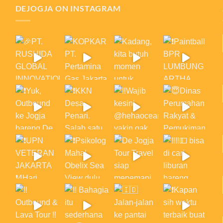
DEJOGJA ON INSTAGRAM