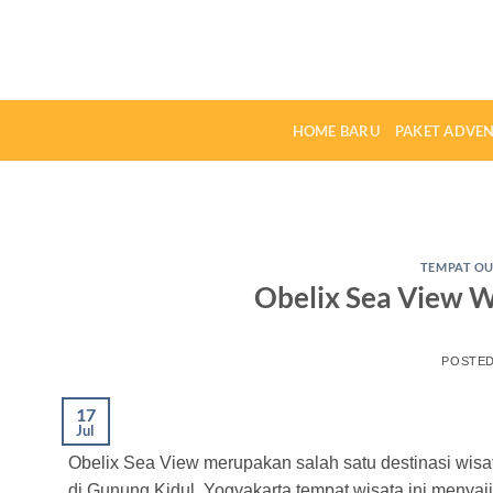
Skip
to
content
HOME BARU
PAKET ADVE
TEMPAT O
Obelix Sea View Wi
POSTE
17
Jul
Obelix Sea View merupakan salah satu destinasi wisat
di Gunung Kidul, Yogyakarta tempat wisata ini menya