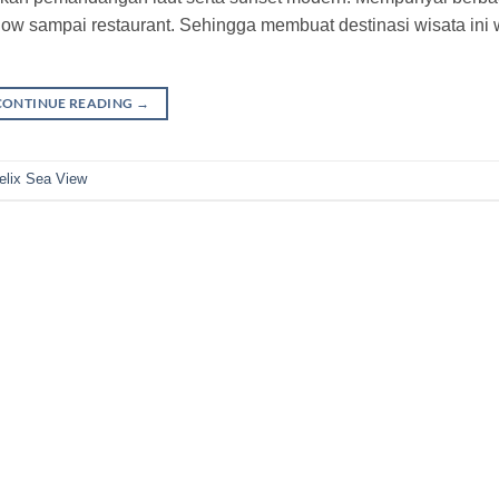
ht show sampai restaurant. Sehingga membuat destinasi wisata ini 
CONTINUE READING
→
elix Sea View