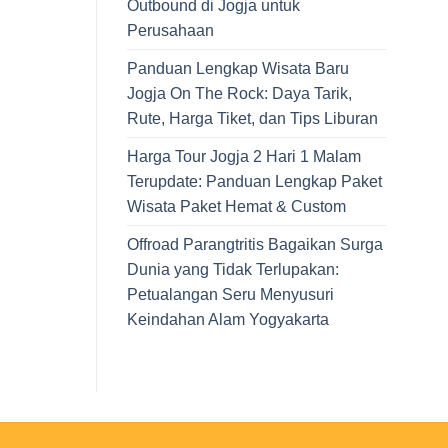
Outbound di Jogja untuk
Perusahaan
Panduan Lengkap Wisata Baru
Jogja On The Rock: Daya Tarik,
Rute, Harga Tiket, dan Tips Liburan
Harga Tour Jogja 2 Hari 1 Malam
Terupdate: Panduan Lengkap Paket
Wisata Paket Hemat & Custom
Offroad Parangtritis Bagaikan Surga
Dunia yang Tidak Terlupakan:
Petualangan Seru Menyusuri
Keindahan Alam Yogyakarta